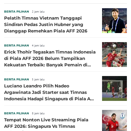
BERITA PILIHAN
2 jam lalu
Pelatih Timnas Vietnam Tanggapi
Sindiran Pedas Justin Hubner yang
Dianggap Remehkan Piala AFF 2026
BERITA PILIHAN
4 jam lalu
Erick Thohir Tegaskan Timnas Indonesia
di Piala AFF 2026 Belum Tampilkan
Kekuatan Terbaik: Banyak Pemain di
Eropa Tidak Bisa Berpartisipasi
BERITA PILIHAN
5 jam lalu
Luciano Leandro Pilih Nadeo
Argawinata Jadi Starter saat Timnas
Indonesia Hadapi Singapura di Piala AFF
2026: Pengalaman Jadi Kunci
BERITA PILIHAN
8 jam lalu
Tempat Nonton Live Streaming Piala
AFF 2026: Singapura Vs Timnas