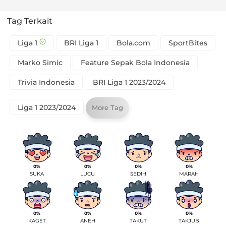
Tag Terkait
Liga 1
BRI Liga 1
Bola.com
SportBites
Marko Simic
Feature Sepak Bola Indonesia
Trivia Indonesia
BRI Liga 1 2023/2024
Liga 1 2023/2024
More Tag
0%
0%
0%
0%
SUKA
LUCU
SEDIH
MARAH
0%
0%
0%
0%
KAGET
ANEH
TAKUT
TAKJUB