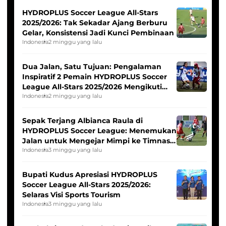
HYDROPLUS Soccer League All-Stars
2025/2026: Tak Sekadar Ajang Berburu
Gelar, Konsistensi Jadi Kunci Pembinaan
Indonesia
2 minggu yang lalu
Dua Jalan, Satu Tujuan: Pengalaman
Inspiratif 2 Pemain HYDROPLUS Soccer
League All-Stars 2025/2026 Mengikuti
Seleksi Timnas Indonesia Putri
Indonesia
2 minggu yang lalu
Sepak Terjang Albianca Raula di
HYDROPLUS Soccer League: Menemukan
Jalan untuk Mengejar Mimpi ke Timnas
Indonesia Putri
Indonesia
3 minggu yang lalu
Bupati Kudus Apresiasi HYDROPLUS
Soccer League All-Stars 2025/2026:
Selaras Visi Sports Tourism
Indonesia
3 minggu yang lalu