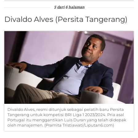
5 dari 6 halaman
Divaldo Alves (Persita Tangerang)
Divaldo Alves, resmi ditunjuk sebagai pelatih baru Persita
Tangerang untuk kompetisi BRI Liga 1 2023/2024. Pria asal
Portugal itu menggantikan Luis Duran yang telah didepak
oleh manajemen. (Pramita Tristiawati/Liputan6.com)