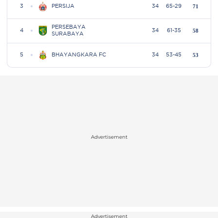
Advertisement
Advertisement