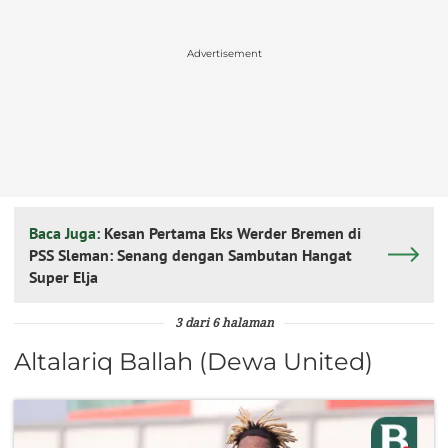
Advertisement
Baca Juga:
Kesan Pertama Eks Werder Bremen di
PSS Sleman: Senang dengan Sambutan Hangat
Super Elja
3 dari 6 halaman
Altalariq Ballah (Dewa United)