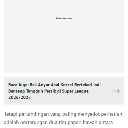
Advertisement
Baca Juga:
Bek Anyar Asal Korsel Bertekad Jadi
Benteng Tangguh Persik di Super League
2026/2027
Tetapi pertandingan yang paling menyedot perhatian
adalah pertarungan dua tim papan bawah antara