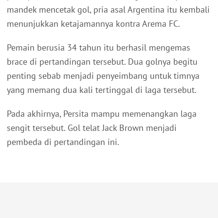
mandek mencetak gol, pria asal Argentina itu kembali
menunjukkan ketajamannya kontra Arema FC.
Pemain berusia 34 tahun itu berhasil mengemas
brace di pertandingan tersebut. Dua golnya begitu
penting sebab menjadi penyeimbang untuk timnya
yang memang dua kali tertinggal di laga tersebut.
Pada akhirnya, Persita mampu memenangkan laga
sengit tersebut. Gol telat Jack Brown menjadi
pembeda di pertandingan ini.