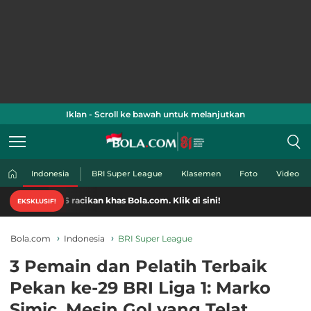
Iklan - Scroll ke bawah untuk melanjutkan
Indonesia
BRI Super League
Klasemen
Foto
Video
acikan khas Bola.com. Klik di sini!
EKSKLUSIF!
Bola.com
Indonesia
BRI Super League
3 Pemain dan Pelatih Terbaik
Pekan ke-29 BRI Liga 1: Marko
Simic, Mesin Gol yang Telat