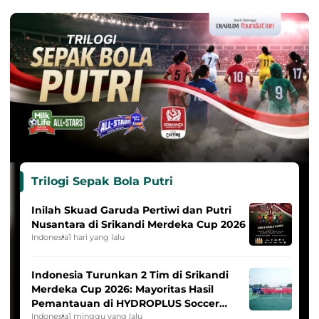
Trilogi Sepak Bola Putri
Inilah Skuad Garuda Pertiwi dan Putri
Nusantara di Srikandi Merdeka Cup 2026
Indonesia
1 hari yang lalu
Indonesia Turunkan 2 Tim di Srikandi
Merdeka Cup 2026: Mayoritas Hasil
Pemantauan di HYDROPLUS Soccer
League
Indonesia
1 minggu yang lalu