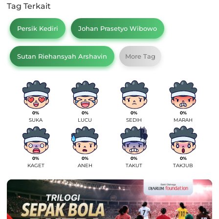
Tag Terkait
Persik Kediri
Johan Prasetyo Wibowo
Sutan Riehansyah Arshavin
More Tag
0%
0%
0%
0%
SUKA
LUCU
SEDIH
MARAH
0%
0%
0%
0%
KAGET
ANEH
TAKUT
TAKJUB