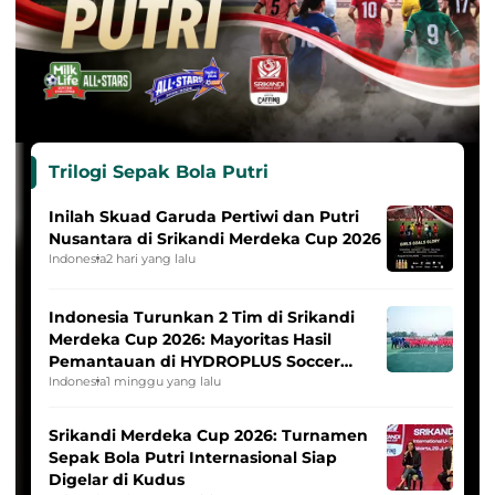
Trilogi Sepak Bola Putri
Inilah Skuad Garuda Pertiwi dan Putri
Nusantara di Srikandi Merdeka Cup 2026
Indonesia
2 hari yang lalu
Indonesia Turunkan 2 Tim di Srikandi
Merdeka Cup 2026: Mayoritas Hasil
Pemantauan di HYDROPLUS Soccer
League
Indonesia
1 minggu yang lalu
Srikandi Merdeka Cup 2026: Turnamen
Sepak Bola Putri Internasional Siap
Digelar di Kudus