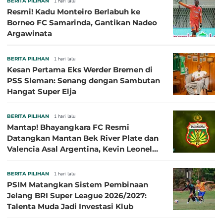
BERITA PILIHAN
1 hari lalu
Resmi! Kadu Monteiro Berlabuh ke
Borneo FC Samarinda, Gantikan Nadeo
Argawinata
BERITA PILIHAN
1 hari lalu
Kesan Pertama Eks Werder Bremen di
PSS Sleman: Senang dengan Sambutan
Hangat Super Elja
BERITA PILIHAN
1 hari lalu
Mantap! Bhayangkara FC Resmi
Datangkan Mantan Bek River Plate dan
Valencia Asal Argentina, Kevin Leonel
Sibille
BERITA PILIHAN
1 hari lalu
PSIM Matangkan Sistem Pembinaan
Jelang BRI Super League 2026/2027:
Talenta Muda Jadi Investasi Klub