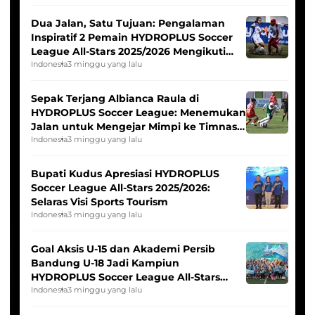
Dua Jalan, Satu Tujuan: Pengalaman
Inspiratif 2 Pemain HYDROPLUS Soccer
League All-Stars 2025/2026 Mengikuti
Seleksi Timnas Indonesia Putri
Indonesia
3 minggu yang lalu
Sepak Terjang Albianca Raula di
HYDROPLUS Soccer League: Menemukan
Jalan untuk Mengejar Mimpi ke Timnas
Indonesia Putri
Indonesia
3 minggu yang lalu
Bupati Kudus Apresiasi HYDROPLUS
Soccer League All-Stars 2025/2026:
Selaras Visi Sports Tourism
Indonesia
3 minggu yang lalu
Goal Aksis U-15 dan Akademi Persib
Bandung U-18 Jadi Kampiun
HYDROPLUS Soccer League All-Stars
2025/2026
Indonesia
3 minggu yang lalu