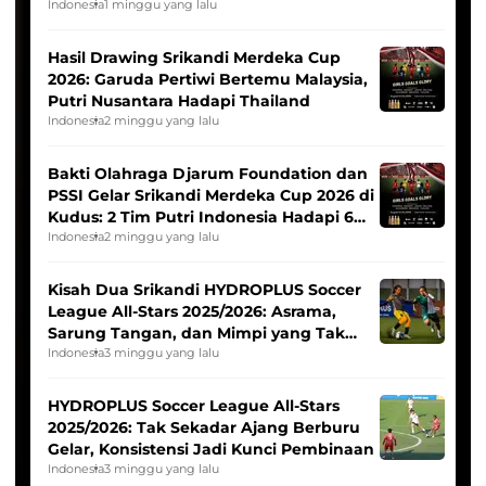
Indonesia
1 minggu yang lalu
Hasil Drawing Srikandi Merdeka Cup
2026: Garuda Pertiwi Bertemu Malaysia,
Putri Nusantara Hadapi Thailand
Indonesia
2 minggu yang lalu
Bakti Olahraga Djarum Foundation dan
PSSI Gelar Srikandi Merdeka Cup 2026 di
Kudus: 2 Tim Putri Indonesia Hadapi 6
Tim Asia
Indonesia
2 minggu yang lalu
Kisah Dua Srikandi HYDROPLUS Soccer
League All-Stars 2025/2026: Asrama,
Sarung Tangan, dan Mimpi yang Tak
Pernah Padam
Indonesia
3 minggu yang lalu
HYDROPLUS Soccer League All-Stars
2025/2026: Tak Sekadar Ajang Berburu
Gelar, Konsistensi Jadi Kunci Pembinaan
Indonesia
3 minggu yang lalu