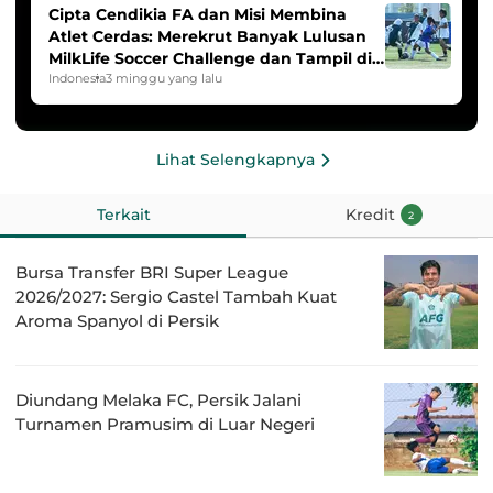
Cipta Cendikia FA dan Misi Membina
Atlet Cerdas: Merekrut Banyak Lulusan
MilkLife Soccer Challenge dan Tampil di
HYDROPLUS Soccer League
Indonesia
3 minggu yang lalu
Lihat Selengkapnya
Terkait
Kredit
2
Bursa Transfer BRI Super League
2026/2027: Sergio Castel Tambah Kuat
Aroma Spanyol di Persik
Diundang Melaka FC, Persik Jalani
Turnamen Pramusim di Luar Negeri