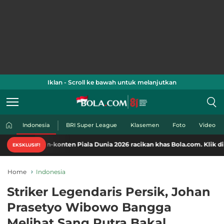
Iklan - Scroll ke bawah untuk melanjutkan
Indonesia
BRI Super League
Klasemen
Foto
Video
n-konten Piala Dunia 2026 racikan khas Bola.com. Klik di sini!
EKSKLUSIF!
Home
Indonesia
Striker Legendaris Persik, Johan
Prasetyo Wibowo Bangga
Melihat Sang Putra Bakal