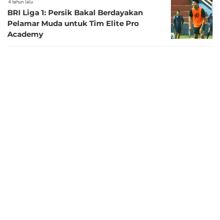
4 tahun lalu
BRI Liga 1: Persik Bakal Berdayakan
Pelamar Muda untuk Tim Elite Pro
Academy
4 tahun lalu
Bima Sakti Ungkap Kekurangan Para
Pemain Muda Indonesia, Apa Saja Ya?
5 tahun lalu
Bhayangkara FC Terapkan Seleksi Ketat
Bagi Pemain yang Akan Berkiprah di
EPA U-16 2021
KONTAK
DISCLAIMER
FORM PENGADUAN
REDAKSI
PEDOMAN MEDIA SIBER
KARIR