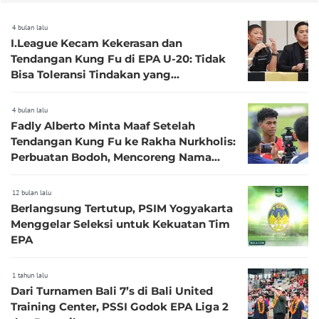
4 bulan lalu
I.League Kecam Kekerasan dan
Tendangan Kung Fu di EPA U-20: Tidak
Bisa Toleransi Tindakan yang
Membahayakan Keselamatan Pemain
4 bulan lalu
Fadly Alberto Minta Maaf Setelah
Tendangan Kung Fu ke Rakha Nurkholis:
Perbuatan Bodoh, Mencoreng Nama
Baik Timnas Indonesia
12 bulan lalu
Berlangsung Tertutup, PSIM Yogyakarta
Menggelar Seleksi untuk Kekuatan Tim
EPA
1 tahun lalu
Dari Turnamen Bali 7’s di Bali United
Training Center, PSSI Godok EPA Liga 2