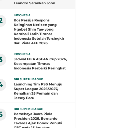
Leandro Sarankan John
Herdman Evaluasi Total
INDONESIA
2
Bos Persija Respons
Keinginan Netizen yang
Ngebet Shin Tae-yong
Kembali Latih Timnas
Indonesia Setelah Tersingkir
dari Piala AFF 2026
INDONESIA
3
Jadwal FIFA ASEAN Cup 2026,
Kesempatan Timnas
Indonesia Perbaiki Peringkat
BRI SUPER LEAGUE
4
Launching Tim PSS Menuju
Super League 2026/2027,
Kenalkan 35 Pemain dan
Jersey Baru
BRI SUPER LEAGUE
5
Persebaya Juara Piala
Presiden 2026, Bernardo
Tavares Ajak Bonek Penuhi
GBT pada 15 Agustus