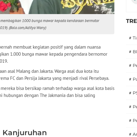
TR
ia, membagikan 1000 bunga mawar kepada kendaraan bermotor
019). (Bola.com/Aditya Wany)
#
T
pernah membuat kegiatan positif yang dalam nuansa
#
B
ikan 1.000 bunga mawar kepada pengendara bernomor
2019.
#
P
an asal Malang dan Jakarta. Warga asal dua kota itu
ema FC dan Persija Jakarta yang menjadi rival Persebaya.
#
Pa
mereka bisa bersikap ramah terhadap warga asal kota basis
#
P
lani hubungan dengan The Jakmania dan bisa saling
#
Pe
#
P
 Kanjuruhan
#
A