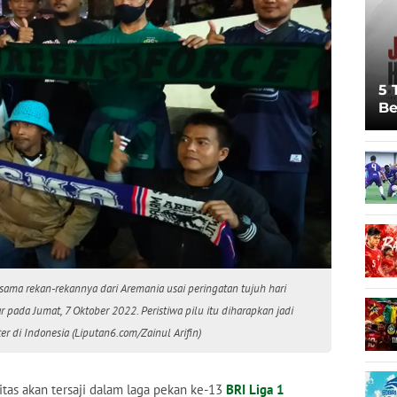
5 
Be
Pi
Sp
Ju
ama rekan-rekannya dari Aremania usai peringatan tujuh hari
pada Jumat, 7 Oktober 2022. Peristiwa pilu itu diharapkan jadi
r di Indonesia (Liputan6.com/Zainul Arifin)
itas akan tersaji dalam laga pekan ke-13
BRI Liga 1