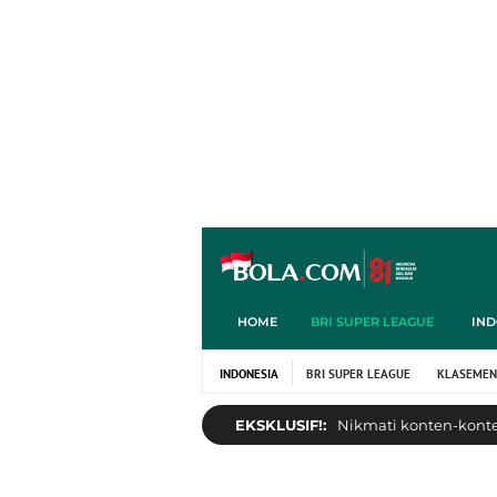
HOME
BRI SUPER LEAGUE
IND
INDONESIA
BRI SUPER LEAGUE
KLASEMEN
EKSKLUSIF!:
Nikmati konten-konten