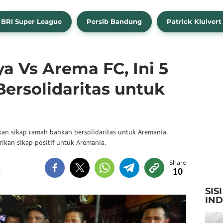
BRI Super League
Persib Bandung
Patrick Kluivert
a Vs Arema FC, Ini 5
rsolidaritas untuk
an sikap ramah bahkan bersolidaritas untuk Aremania.
kan sikap positif untuk Aremania.
10
B
SIS
IN