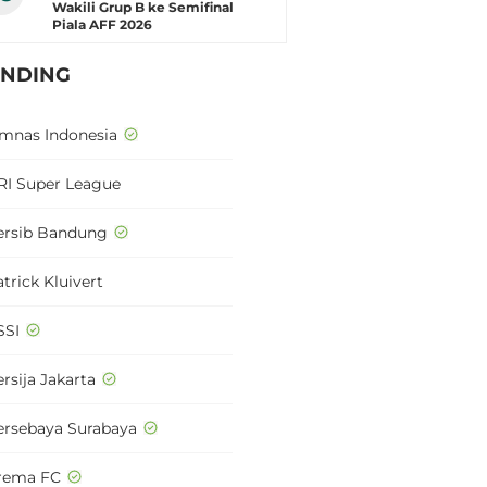
Wakili Grup B ke Semifinal
Piala AFF 2026
ENDING
imnas Indonesia
RI Super League
ersib Bandung
trick Kluivert
SSI
rsija Jakarta
ersebaya Surabaya
rema FC