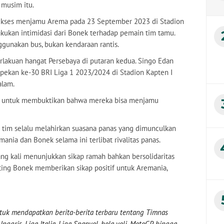
musim itu.
ukses menjamu Arema pada 23 September 2023 di Stadion
akukan intimidasi dari Bonek terhadap pemain tim tamu.
gunakan bus, bukan kendaraan rantis.
rlakuan hangat Persebaya di putaran kedua. Singo Edan
pekan ke-30 BRI Liga 1 2023/2024 di Stadion Kapten I
alam.
ema untuk membuktikan bahwa mereka bisa menjamu
tim selalu melahirkan suasana panas yang dimunculkan
ania dan Bonek selama ini terlibat rivalitas panas.
ng kali menunjukkan sikap ramah bahkan bersolidaritas
ing Bonek memberikan sikap positif untuk Aremania,
uk mendapatkan berita-berita terbaru tentang Timnas
nggris, Liga Italia, Liga Spanyol, bola voli, MotoGP, hingga