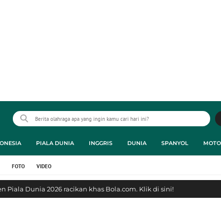
ONESIA
PIALA DUNIA
INGGRIS
DUNIA
SPANYOL
MOTO
FOTO
VIDEO
 Piala Dunia 2026 racikan khas Bola.com. Klik di sini!