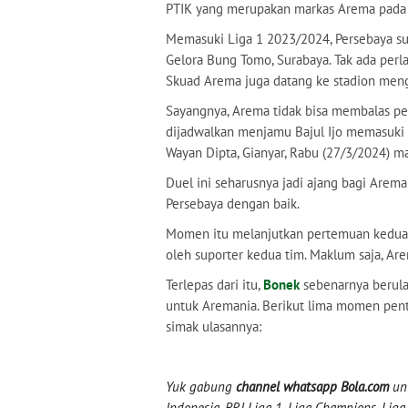
PTIK yang merupakan markas Arema pada 
Memasuki Liga 1 2023/2024, Persebaya s
Gelora Bung Tomo, Surabaya. Tak ada perl
Skuad Arema juga datang ke stadion meng
Sayangnya, Arema tidak bisa membalas pe
dijadwalkan menjamu Bajul Ijo memasuki 
Wayan Dipta, Gianyar, Rabu (27/3/2024) m
Duel ini seharusnya jadi ajang bagi Ar
Persebaya dengan baik.
Momen itu melanjutkan pertemuan kedua 
oleh suporter kedua tim. Maklum saja, Arem
Terlepas dari itu,
Bonek
sebenarnya berula
untuk Aremania. Berikut lima momen pent
simak ulasannya:
Yuk gabung
channel whatsapp Bola.com
unt
Indonesia, BRI Liga 1, Liga Champions, Liga I