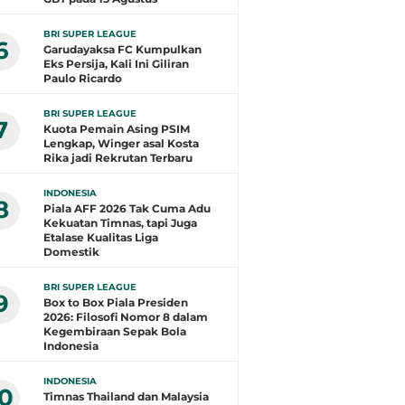
BRI SUPER LEAGUE
6
Garudayaksa FC Kumpulkan
Eks Persija, Kali Ini Giliran
Paulo Ricardo
BRI SUPER LEAGUE
7
Kuota Pemain Asing PSIM
Lengkap, Winger asal Kosta
Rika jadi Rekrutan Terbaru
INDONESIA
8
Piala AFF 2026 Tak Cuma Adu
Kekuatan Timnas, tapi Juga
Etalase Kualitas Liga
Domestik
BRI SUPER LEAGUE
9
Box to Box Piala Presiden
2026: Filosofi Nomor 8 dalam
Kegembiraan Sepak Bola
Indonesia
INDONESIA
10
Timnas Thailand dan Malaysia