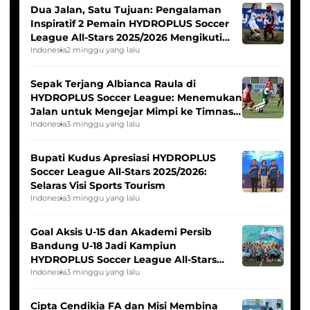
Dua Jalan, Satu Tujuan: Pengalaman
Inspiratif 2 Pemain HYDROPLUS Soccer
League All-Stars 2025/2026 Mengikuti
Seleksi Timnas Indonesia Putri
Indonesia
2 minggu yang lalu
Sepak Terjang Albianca Raula di
HYDROPLUS Soccer League: Menemukan
Jalan untuk Mengejar Mimpi ke Timnas
Indonesia Putri
Indonesia
3 minggu yang lalu
Bupati Kudus Apresiasi HYDROPLUS
Soccer League All-Stars 2025/2026:
Selaras Visi Sports Tourism
Indonesia
3 minggu yang lalu
Goal Aksis U-15 dan Akademi Persib
Bandung U-18 Jadi Kampiun
HYDROPLUS Soccer League All-Stars
2025/2026
Indonesia
3 minggu yang lalu
Cipta Cendikia FA dan Misi Membina