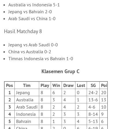
Australia vs Indonesia 5-1
Jepang vs Bahrain 2-0
Arab Saudi vs China 1-0
Hasil Matchday 8
Jepang vs Arab Saudi 0-0
China vs Australia 0-2
Timnas Indonesia vs Bahrain 1-0
Klasemen Grup C
Pos
Tim
Play
Win
Draw
Lost
SG
Poin
1
Jepang
8
6
2
0
24-2
20
2
Australia
8
3
4
1
13-6
13
3
Arab Saudi
8
2
4
2
4-6
10
4
Indonesia
8
2
3
3
8-14
9
5
Bahrain
8
1
3
4
5-13
6
6
China
8
2
0
6
6-19
6