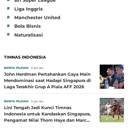
Bri Super League
#
Liga Inggris
#
Manchester United
#
Bola Bisnis
#
Naturalisasi
TIMNAS INDONESIA
BERITA PILIHAN
8 jam lalu
John Herdman Pertahankan Gaya Main
Mendominasi saat Hadapi Singapura di
Laga Terakhir Grup A Piala AFF 2026
BERITA PILIHAN
8 jam lalu
Lini Tengah Jadi Kunci Timnas
Indonesia untuk Kandaskan Singapura,
Pengamat Nilai Thom Haye dan Marc
Klok Sebaiknya Tidak Tampil Bareng