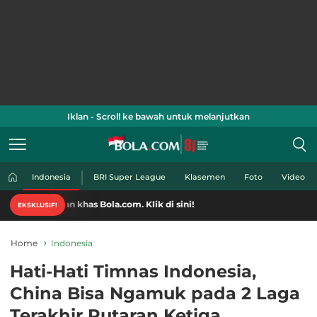
Iklan - Scroll ke bawah untuk melanjutkan
Indonesia
BRI Super League
Klasemen
Foto
Video
n khas Bola.com. Klik di sini!
EKSKLUSIF!
Home
Indonesia
Hati-Hati Timnas Indonesia,
China Bisa Ngamuk pada 2 Laga
Terakhir Putaran Ketiga