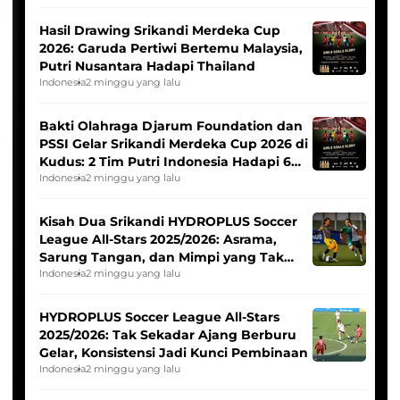
Hasil Drawing Srikandi Merdeka Cup
2026: Garuda Pertiwi Bertemu Malaysia,
Putri Nusantara Hadapi Thailand
Indonesia
2 minggu yang lalu
Bakti Olahraga Djarum Foundation dan
PSSI Gelar Srikandi Merdeka Cup 2026 di
Kudus: 2 Tim Putri Indonesia Hadapi 6
Tim Asia
Indonesia
2 minggu yang lalu
Kisah Dua Srikandi HYDROPLUS Soccer
League All-Stars 2025/2026: Asrama,
Sarung Tangan, dan Mimpi yang Tak
Pernah Padam
Indonesia
2 minggu yang lalu
HYDROPLUS Soccer League All-Stars
2025/2026: Tak Sekadar Ajang Berburu
Gelar, Konsistensi Jadi Kunci Pembinaan
Indonesia
2 minggu yang lalu