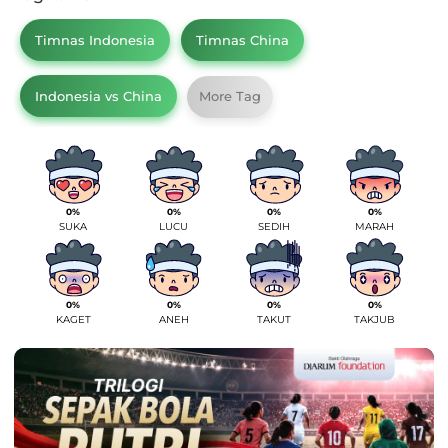
Timnas Indonesia
Timnas China
Indonesia vs China
More Tag
0%
0%
0%
0%
SUKA
LUCU
SEDIH
MARAH
0%
0%
0%
0%
KAGET
ANEH
TAKUT
TAKJUB