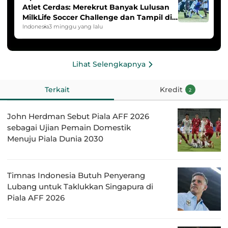
Atlet Cerdas: Merekrut Banyak Lulusan
MilkLife Soccer Challenge dan Tampil di
HYDROPLUS Soccer League
Indonesia
3 minggu yang lalu
Lihat Selengkapnya
Terkait
Kredit
2
John Herdman Sebut Piala AFF 2026
sebagai Ujian Pemain Domestik
Menuju Piala Dunia 2030
Timnas Indonesia Butuh Penyerang
Lubang untuk Taklukkan Singapura di
Piala AFF 2026