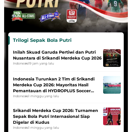
Trilogi Sepak Bola Putri
Inilah Skuad Garuda Pertiwi dan Putri
Nusantara di Srikandi Merdeka Cup 2026
Indonesia
19 jam yang lalu
Indonesia Turunkan 2 Tim di Srikandi
Merdeka Cup 2026: Mayoritas Hasil
Pemantauan di HYDROPLUS Soccer
League
Indonesia
1 minggu yang lalu
Srikandi Merdeka Cup 2026: Turnamen
Sepak Bola Putri Internasional Siap
Digelar di Kudus
Indonesia
1 minggu yang lalu