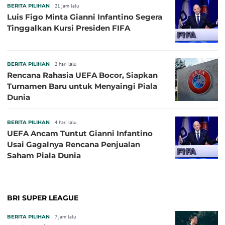
BERITA PILIHAN
21 jam lalu
Luis Figo Minta Gianni Infantino Segera
Tinggalkan Kursi Presiden FIFA
BERITA PILIHAN
2 hari lalu
Rencana Rahasia UEFA Bocor, Siapkan
Turnamen Baru untuk Menyaingi Piala
Dunia
BERITA PILIHAN
4 hari lalu
UEFA Ancam Tuntut Gianni Infantino
Usai Gagalnya Rencana Penjualan
Saham Piala Dunia
BRI SUPER LEAGUE
BERITA PILIHAN
7 jam lalu