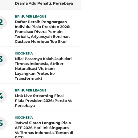
Drama Adu Penalti, Persebaya
Juara!
BRI SUPER LEAGUE
2
Daftar Peraih Penghargaan
Individu Piala Presiden 2026:
Francisco Rivera Pemain
Terbaik, Arlyansyah Bersinar,
Gustavo Henrique Top Skor
INDONESIA
3
Nilai Pasarnya Kalah Jauh dari
Timnas Indonesia, Striker
Naturalisasi Vietnam
Layangkan Protes ke
Transfermarkt
BRI SUPER LEAGUE
4
Link Live Streaming Final
Piala Presiden 2026: Persib Vs
Persebaya
INDONESIA
5
Jadwal Siaran Langsung Piala
AFF 2026 Hari Ini: Singapura
Vs Timnas Indonesia, Tonton di
RCTI