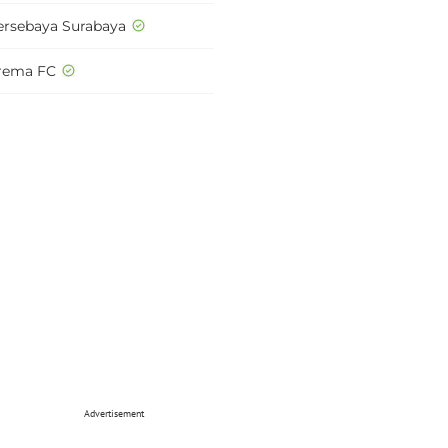
ersebaya Surabaya
rema FC
Advertisement