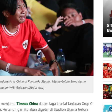
5 
Be
Pi
Sp
Ju
Indonesia vs China di Kompleks Stadion Utama Gelora Bung Karno
 malam WIB. (Bola.com/Abdul Aziz)
 menjamu
Timnas China
dalam laga krusial lanjutan Grup C
6. Pertandingan itu akan digelar di Stadion Utama Gelora