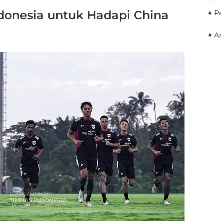
donesia untuk Hadapi China
#
P
#
A