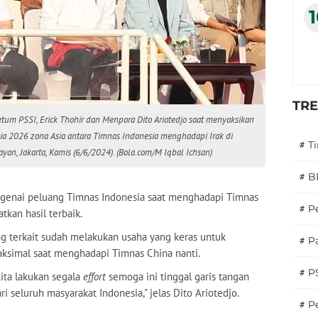
TR
etum PSSI, Erick Thohir dan Menpora Dito Ariotedjo saat menyaksikan
nia 2026 zona Asia antara Timnas Indonesia menghadapi Irak di
#
T
an, Jakarta, Kamis (6/6/2024). (Bola.com/M Iqbal Ichsan)
#
B
engenai peluang Timnas Indonesia saat menghadapi Timnas
#
P
tkan hasil terbaik.
g terkait sudah melakukan usaha yang keras untuk
#
Pa
aksimal saat menghadapi Timnas China nanti.
#
P
kita lakukan segala
effort
semoga ini tinggal garis tangan
i seluruh masyarakat Indonesia," jelas Dito Ariotedjo.
#
Pe