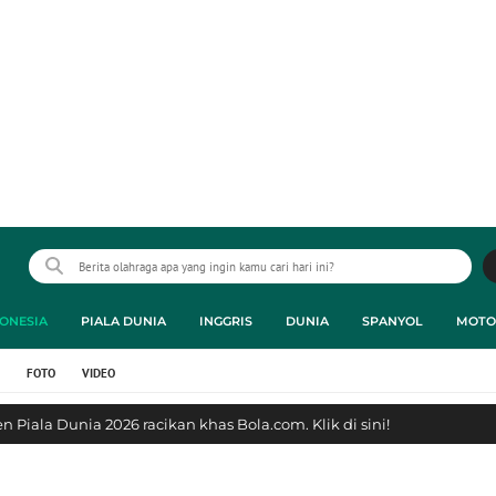
ONESIA
PIALA DUNIA
INGGRIS
DUNIA
SPANYOL
MOTO
FOTO
VIDEO
 Piala Dunia 2026 racikan khas Bola.com. Klik di sini!