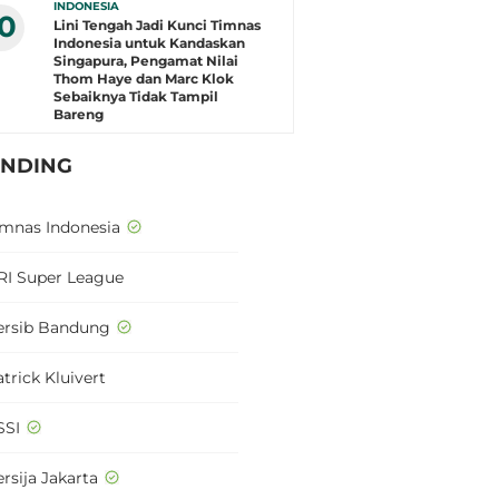
INDONESIA
10
Lini Tengah Jadi Kunci Timnas
Indonesia untuk Kandaskan
Singapura, Pengamat Nilai
Thom Haye dan Marc Klok
Sebaiknya Tidak Tampil
Bareng
ENDING
imnas Indonesia
RI Super League
ersib Bandung
trick Kluivert
SSI
rsija Jakarta