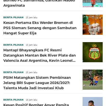
Borneo FC Samarinda, Gantikan Nadeo
Argawinata
BERITA PILIHAN
15 jam lalu
Kesan Pertama Eks Werder Bremen di
PSS Sleman: Senang dengan Sambutan
Hangat Super Elja
BERITA PILIHAN
15 jam lalu
Mantap! Bhayangkara FC Resmi
Datangkan Mantan Bek River Plate dan
Valencia Asal Argentina, Kevin Leonel
Sibille
BERITA PILIHAN
15 jam lalu
PSIM Matangkan Sistem Pembinaan
Jelang BRI Super League 2026/2027:
Talenta Muda Jadi Investasi Klub
BERITA PILIHAN
16 jam lalu
Kesan Positif Bomber Anyar Persita