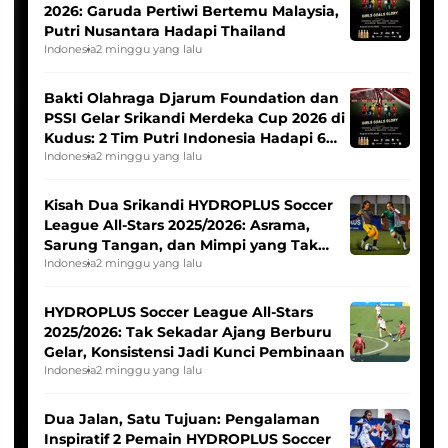
2026: Garuda Pertiwi Bertemu Malaysia,
Putri Nusantara Hadapi Thailand
Indonesia
2 minggu yang lalu
Bakti Olahraga Djarum Foundation dan
PSSI Gelar Srikandi Merdeka Cup 2026 di
Kudus: 2 Tim Putri Indonesia Hadapi 6
Tim Asia
Indonesia
2 minggu yang lalu
Kisah Dua Srikandi HYDROPLUS Soccer
League All-Stars 2025/2026: Asrama,
Sarung Tangan, dan Mimpi yang Tak
Pernah Padam
Indonesia
2 minggu yang lalu
HYDROPLUS Soccer League All-Stars
2025/2026: Tak Sekadar Ajang Berburu
Gelar, Konsistensi Jadi Kunci Pembinaan
Indonesia
2 minggu yang lalu
Dua Jalan, Satu Tujuan: Pengalaman
Inspiratif 2 Pemain HYDROPLUS Soccer