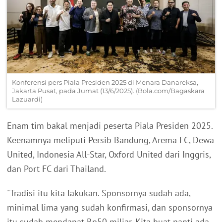
Konferensi pers Piala Presiden 2025 di Menara Danareksa,
Jakarta Pusat, pada Jumat (13/6/2025). (Bola.com/Bagaskara
Lazuardi)
Enam tim bakal menjadi peserta Piala Presiden 2025.
Keenamnya meliputi Persib Bandung, Arema FC, Dewa
United, Indonesia All-Star, Oxford United dari Inggris,
dan Port FC dari Thailand.
"Tradisi itu kita lakukan. Sponsornya sudah ada,
minimal lima yang sudah konfirmasi, dan sponsornya
itu sudah mendapat Rp50 miliar. Kita buat nanti ada