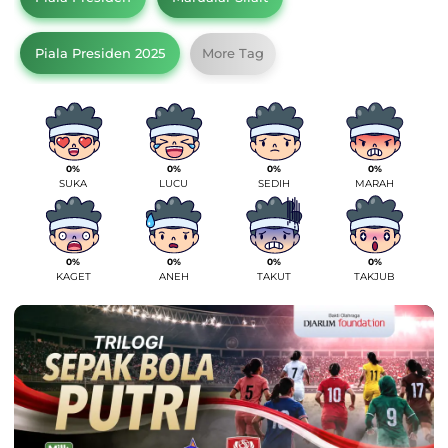
Piala Presiden 2025
More Tag
0%
0%
0%
0%
SUKA
LUCU
SEDIH
MARAH
0%
0%
0%
0%
KAGET
ANEH
TAKUT
TAKJUB