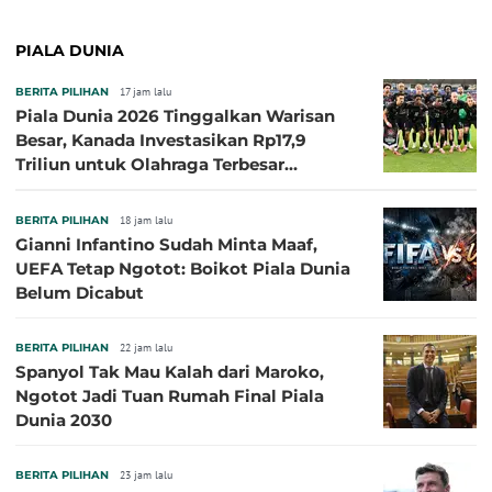
PIALA DUNIA
BERITA PILIHAN
17 jam lalu
Piala Dunia 2026 Tinggalkan Warisan
Besar, Kanada Investasikan Rp17,9
Triliun untuk Olahraga Terbesar
Sepanjang Sejarah
BERITA PILIHAN
18 jam lalu
Gianni Infantino Sudah Minta Maaf,
UEFA Tetap Ngotot: Boikot Piala Dunia
Belum Dicabut
BERITA PILIHAN
22 jam lalu
Spanyol Tak Mau Kalah dari Maroko,
Ngotot Jadi Tuan Rumah Final Piala
Dunia 2030
BERITA PILIHAN
23 jam lalu