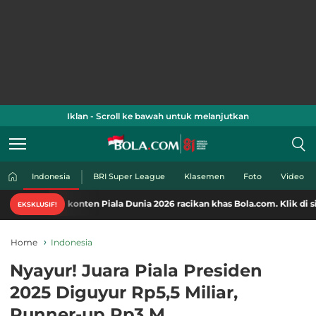
Iklan - Scroll ke bawah untuk melanjutkan
Indonesia
BRI Super League
Klasemen
Foto
Video
konten Piala Dunia 2026 racikan khas Bola.com. Klik di sini!
EKSKLUSIF!
Home
Indonesia
Nyayur! Juara Piala Presiden
2025 Diguyur Rp5,5 Miliar,
Runner-up Rp3 M