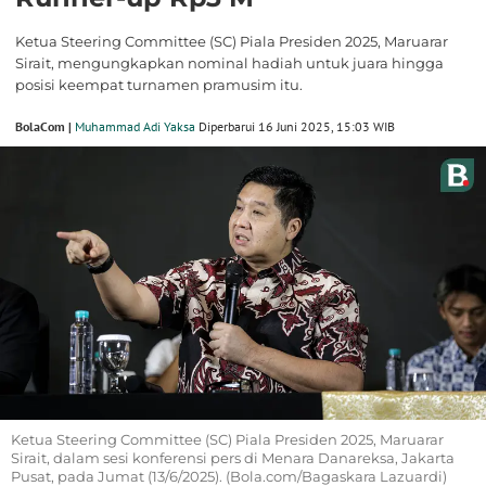
Ketua Steering Committee (SC) Piala Presiden 2025, Maruarar
Sirait, mengungkapkan nominal hadiah untuk juara hingga
posisi keempat turnamen pramusim itu.
BolaCom |
Muhammad Adi Yaksa
Diperbarui 16 Juni 2025, 15:03 WIB
Ketua Steering Committee (SC) Piala Presiden 2025, Maruarar
Sirait, dalam sesi konferensi pers di Menara Danareksa, Jakarta
Pusat, pada Jumat (13/6/2025). (Bola.com/Bagaskara Lazuardi)