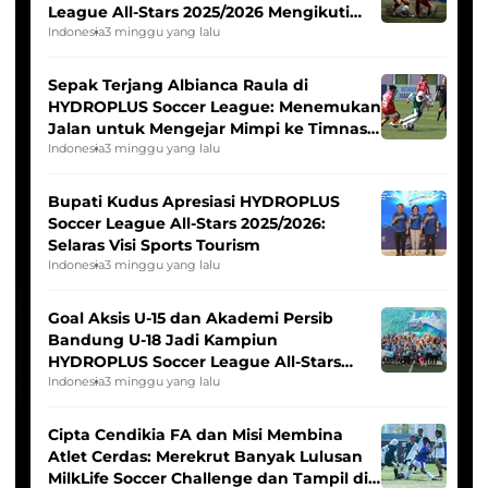
League All-Stars 2025/2026 Mengikuti
Seleksi Timnas Indonesia Putri
Indonesia
3 minggu yang lalu
Sepak Terjang Albianca Raula di
HYDROPLUS Soccer League: Menemukan
Jalan untuk Mengejar Mimpi ke Timnas
Indonesia Putri
Indonesia
3 minggu yang lalu
Bupati Kudus Apresiasi HYDROPLUS
Soccer League All-Stars 2025/2026:
Selaras Visi Sports Tourism
Indonesia
3 minggu yang lalu
Goal Aksis U-15 dan Akademi Persib
Bandung U-18 Jadi Kampiun
HYDROPLUS Soccer League All-Stars
2025/2026
Indonesia
3 minggu yang lalu
Cipta Cendikia FA dan Misi Membina
Atlet Cerdas: Merekrut Banyak Lulusan
MilkLife Soccer Challenge dan Tampil di