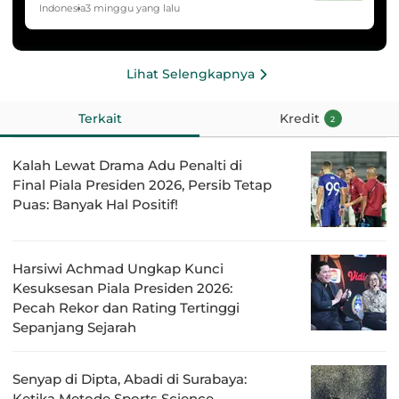
HYDROPLUS Soccer League
Indonesia
3 minggu yang lalu
Lihat Selengkapnya
Terkait
Kredit
2
Kalah Lewat Drama Adu Penalti di
Final Piala Presiden 2026, Persib Tetap
Puas: Banyak Hal Positif!
Harsiwi Achmad Ungkap Kunci
Kesuksesan Piala Presiden 2026:
Pecah Rekor dan Rating Tertinggi
Sepanjang Sejarah
Senyap di Dipta, Abadi di Surabaya:
Ketika Metode Sports Science