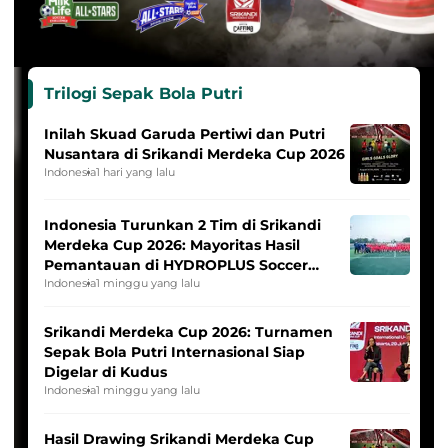
Trilogi Sepak Bola Putri
Inilah Skuad Garuda Pertiwi dan Putri
Nusantara di Srikandi Merdeka Cup 2026
Indonesia
1 hari yang lalu
Indonesia Turunkan 2 Tim di Srikandi
Merdeka Cup 2026: Mayoritas Hasil
Pemantauan di HYDROPLUS Soccer
League
Indonesia
1 minggu yang lalu
Srikandi Merdeka Cup 2026: Turnamen
Sepak Bola Putri Internasional Siap
Digelar di Kudus
Indonesia
1 minggu yang lalu
Hasil Drawing Srikandi Merdeka Cup