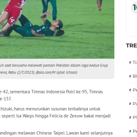
TR
#
T
atuh saat berusaha melewati pemain Pakistan dalam laga kedua Grup
Arena, Rabu (2/7/2025). (Bola.com/M Iqbal Ichsan)
#
B
#
P
e-42, sementara Timnas Indonesia Putri ke-95, Timnas
ke-157.
#
Pa
ochizuki, harus menurunkan susunan terbaiknya untuk
seperti Isa Warps hingga Felicia de Zeeuw bakal menjadi
#
P
#
Pe
tandingan melawan Chinese Taipei. Lawan kami selanjutnya