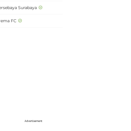
ersebaya Surabaya
rema FC
Advertisement