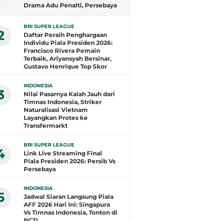
Drama Adu Penalti, Persebaya
Juara!
BRI SUPER LEAGUE
2
Daftar Peraih Penghargaan
Individu Piala Presiden 2026:
Francisco Rivera Pemain
Terbaik, Arlyansyah Bersinar,
Gustavo Henrique Top Skor
INDONESIA
3
Nilai Pasarnya Kalah Jauh dari
Timnas Indonesia, Striker
Naturalisasi Vietnam
Layangkan Protes ke
Transfermarkt
BRI SUPER LEAGUE
4
Link Live Streaming Final
Piala Presiden 2026: Persib Vs
Persebaya
INDONESIA
5
Jadwal Siaran Langsung Piala
AFF 2026 Hari Ini: Singapura
Vs Timnas Indonesia, Tonton di
RCTI