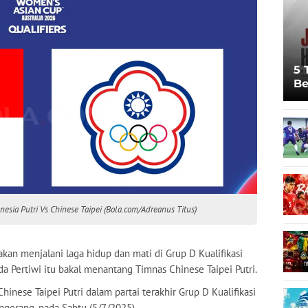
5 
Be
Pi
Sp
Ju
nesia Putri Vs Chinese Taipei (Bola.com/Adreanus Titus)
kan menjalani laga hidup dan mati di Grup D Kualifikasi
uda Pertiwi itu bakal menantang Timnas Chinese Taipei Putri.
inese Taipei Putri dalam partai terakhir Grup D Kualifikasi
angerang, pada Sabtu (5/7/2025).