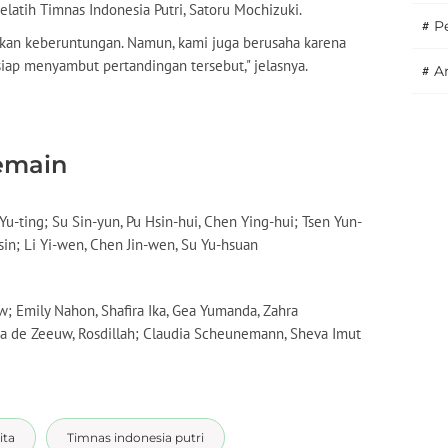
pelatih Timnas Indonesia Putri, Satoru Mochizuki.
#
P
kan keberuntungan. Namun, kami juga berusaha karena
siap menyambut pertandingan tersebut," jelasnya.
#
A
emain
Yu-ting; Su Sin-yun, Pu Hsin-hui, Chen Ying-hui; Tsen Yun-
sin; Li Yi-wen, Chen Jin-wen, Su Yu-hsuan
uw; Emily Nahon, Shafira Ika, Gea Yumanda, Zahra
icia de Zeeuw, Rosdillah; Claudia Scheunemann, Sheva Imut
ita
Timnas indonesia putri