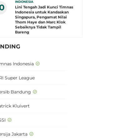
INDONESIA
10
Lini Tengah Jadi Kunci Timnas
Indonesia untuk Kandaskan
Singapura, Pengamat Nilai
Thom Haye dan Marc Klok
Sebaiknya Tidak Tampil
Bareng
ENDING
imnas Indonesia
RI Super League
ersib Bandung
trick Kluivert
SSI
rsija Jakarta