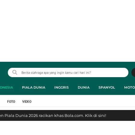
ONESIA
PIALA DUNIA
INGGRIS
DUNIA
SPANYOL
MOTO
FOTO
VIDEO
 Piala Dunia 2026 racikan khas Bola.com. Klik di sini!