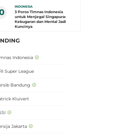
INDONESIA
10
3 Poros Timnas Indonesia
untuk Menjegal Singapura:
Kebugaran dan Mental Jadi
Kuncinya
ENDING
imnas Indonesia
RI Super League
ersib Bandung
trick Kluivert
SSI
rsija Jakarta