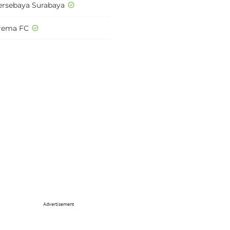
ersebaya Surabaya
rema FC
Advertisement