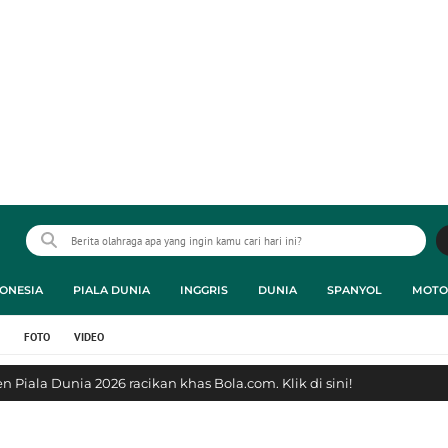
ONESIA
PIALA DUNIA
INGGRIS
DUNIA
SPANYOL
MOTO
FOTO
VIDEO
 Piala Dunia 2026 racikan khas Bola.com. Klik di sini!