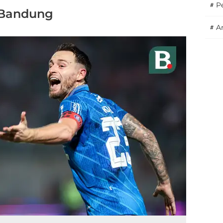
#
P
 Bandung
#
A