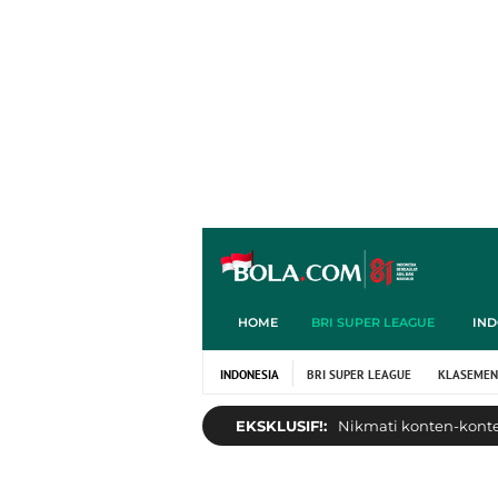
HOME
BRI SUPER LEAGUE
IND
INDONESIA
BRI SUPER LEAGUE
KLASEMEN
EKSKLUSIF!:
Nikmati konten-konten