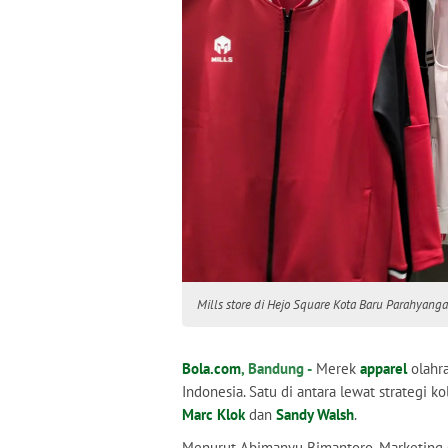
Mills store di Hejo Square Kota Baru Parahyang
Bola.com
, Bandung -
Merek
apparel
olahra
Indonesia. Satu di antara lewat strategi 
Marc Klok
dan
Sandy Walsh
.
Menurut Abimanyu Bimantoro, Marketing 