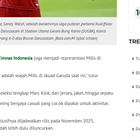
 Sandy Walsh, setelah berakhirnya laga putaran pertama Kualifikasi
 Darussalam di Stadion Utama Gelora Bung Karno (SUGBK), Kamis
ng 6-0 atas Brunei Darussalam. (Bola.com/M Iqbal Ichsan)
TR
imnas Indonesia
juga menjadi representasi Mills di
#
T
#
B
adalah wajah Mills di skuad Garuda saat ini," tutur
#
P
leksi lengkap Marc Klok, dari jersey, jaket, hingga sepatu.
#
Pa
ning bergaya casual yang cocok dipakai untuk aktivitas
#
P
lusifnya dijadwalkan rilis pada November 2025,
dah lebih dulu diluncurkan.
#
Pe