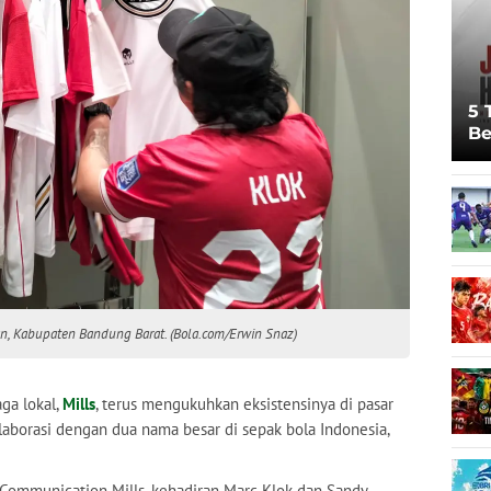
5 
Be
Pi
Sp
Ju
an, Kabupaten Bandung Barat. (Bola.com/Erwin Snaz)
ga lokal,
Mills
, terus mengukuhkan eksistensinya di pasar
kolaborasi dengan dua nama besar di sepak bola Indonesia,
Communication Mills, kehadiran Marc Klok dan Sandy