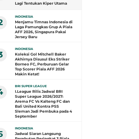
Lagi Tentukan Kiper Utama
Timnas Indonesia
INDONESIA
2
Menjamu Timnas Indonesia di
Laga Pamungkas Grup A Piala
AFF 2026, Singapura Pakai
Jersey Baru
INDONESIA
3
Koleksi Gol Mitchell Baker
Akhirnya Disusul Eks Striker
Borneo FC, Perburuan Gelar
Top Scorer Piala AFF 2026
Makin Ketat!
BRI SUPER LEAGUE
4
I.League Rilis Jadwal BRI
Super League 2026/2027:
Arema FC Vs Kalteng FC dan
Bali United Kontra PSS
Sleman Jadi Pembuka pada 4
September
INDONESIA
5
Jadwal Siaran Langsung
Perebutan Peringkat 3 Piala