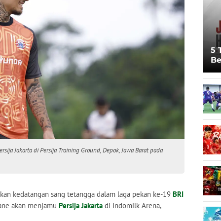
5 
Be
Pi
Sp
Ju
ija Jakarta di Persija Training Ground, Depok, Jawa Barat pada
kan kedatangan sang tetangga dalam laga pekan ke-19
BRI
dane akan menjamu
Persija Jakarta
di Indomilk Arena,