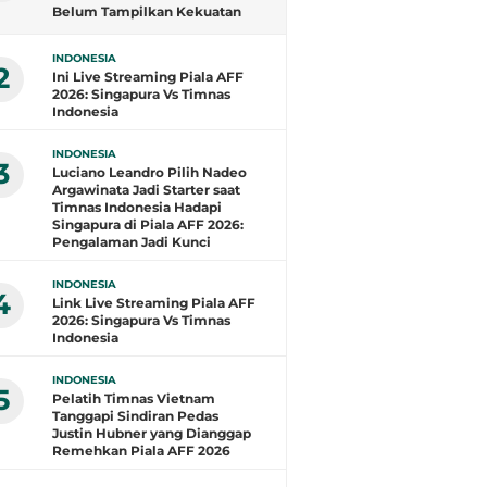
Belum Tampilkan Kekuatan
Terbaik: Banyak Pemain di
Eropa Tidak Bisa
INDONESIA
Berpartisipasi
2
Ini Live Streaming Piala AFF
2026: Singapura Vs Timnas
Indonesia
INDONESIA
3
Luciano Leandro Pilih Nadeo
Argawinata Jadi Starter saat
Timnas Indonesia Hadapi
Singapura di Piala AFF 2026:
Pengalaman Jadi Kunci
INDONESIA
4
Link Live Streaming Piala AFF
2026: Singapura Vs Timnas
Indonesia
INDONESIA
5
Pelatih Timnas Vietnam
Tanggapi Sindiran Pedas
Justin Hubner yang Dianggap
Remehkan Piala AFF 2026