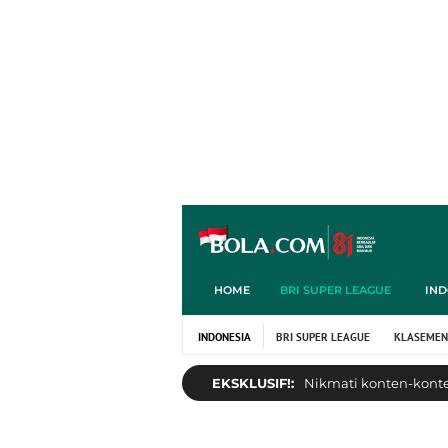
HOME
BRI SUPER LEAGUE
IND
INDONESIA
BRI SUPER LEAGUE
KLASEMEN
EKSKLUSIF!:
Nikmati konten-konten