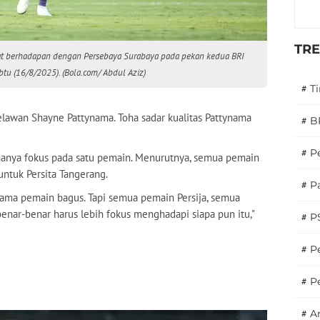
TR
t berhadapan dengan Persebaya Surabaya pada pekan kedua BRI
tu (16/8/2025). (Bola.com/ Abdul Aziz)
#
T
wan Shayne Pattynama. Toha sadar kualitas Pattynama
#
B
#
P
nya fokus pada satu pemain. Menurutnya, semua pemain
untuk Persita Tangerang.
#
Pa
nama pemain bagus. Tapi semua pemain Persija, semua
benar-benar harus lebih fokus menghadapi siapa pun itu,"
#
P
#
Pe
#
P
#
A