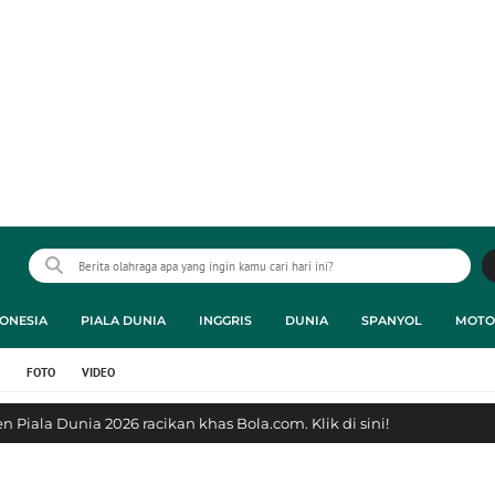
ONESIA
PIALA DUNIA
INGGRIS
DUNIA
SPANYOL
MOTO
FOTO
VIDEO
 Piala Dunia 2026 racikan khas Bola.com. Klik di sini!