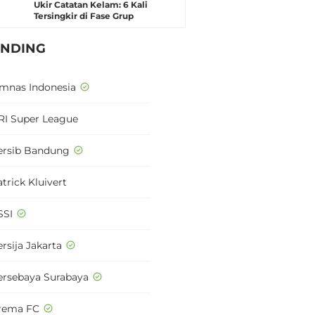
Ukir Catatan Kelam: 6 Kali
Tersingkir di Fase Grup
ENDING
imnas Indonesia
RI Super League
ersib Bandung
trick Kluivert
SSI
rsija Jakarta
ersebaya Surabaya
rema FC