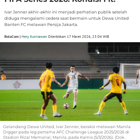
Ivar Jenner akhir-akhir ini menjadi perhatian publik setelah
diduga mengalami cedera saat bermain untuk Dewa United
Banten FC melawan Persija Jakarta.
BolaCom |
Hery Kurniawan
Diterbitkan 17 Maret 2026, 23:04 WIB
Gelandang Dewa United, Ivar Jenner, beraksi melawan Manila
Digger pada leg pertama AFC Challenge League 2025/2026 di
Stadion Rizal Memorial, Manila, pada Kamis (5/3/2026). (Dok.