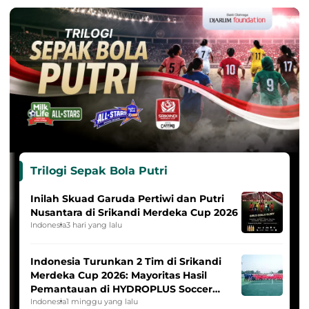
Trilogi Sepak Bola Putri
Inilah Skuad Garuda Pertiwi dan Putri
Nusantara di Srikandi Merdeka Cup 2026
Indonesia
3 hari yang lalu
Indonesia Turunkan 2 Tim di Srikandi
Merdeka Cup 2026: Mayoritas Hasil
Pemantauan di HYDROPLUS Soccer
League
Indonesia
1 minggu yang lalu