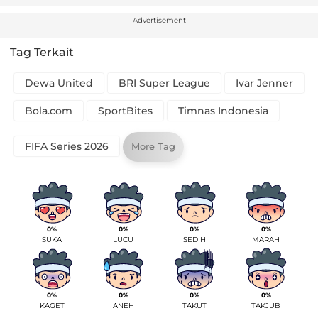
Advertisement
Tag Terkait
Dewa United
BRI Super League
Ivar Jenner
Bola.com
SportBites
Timnas Indonesia
FIFA Series 2026
More Tag
0%
0%
0%
0%
SUKA
LUCU
SEDIH
MARAH
0%
0%
0%
0%
KAGET
ANEH
TAKUT
TAKJUB