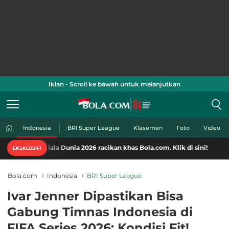
Iklan - Scroll ke bawah untuk melanjutkan
Indonesia
BRI Super League
Klasemen
Foto
Video
iala Dunia 2026 racikan khas Bola.com. Klik di sini!
EKSKLUSIF!
Bola.com
Indonesia
BRI Super League
Ivar Jenner Dipastikan Bisa
Gabung Timnas Indonesia di
FIFA Series 2026: Kondisi Fit!