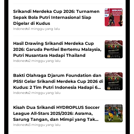
Srikandi Merdeka Cup 2026: Turnamen
Sepak Bola Putri Internasional Siap
Digelar di Kudus
Indonesia
1 minggu yang lalu
Hasil Drawing Srikandi Merdeka Cup
2026: Garuda Pertiwi Bertemu Malaysia,
Putri Nusantara Hadapi Thailand
Indonesia
2 minggu yang lalu
Bakti Olahraga Djarum Foundation dan
PSSI Gelar Srikandi Merdeka Cup 2026 di
Kudus: 2 Tim Putri Indonesia Hadapi 6
Tim Asia
Indonesia
2 minggu yang lalu
Kisah Dua Srikandi HYDROPLUS Soccer
League All-Stars 2025/2026: Asrama,
Sarung Tangan, dan Mimpi yang Tak
Pernah Padam
Indonesia
3 minggu yang lalu