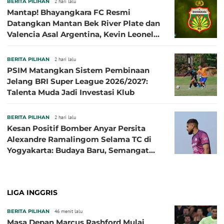
BERITA PILIHAN
2 hari lalu
Mantap! Bhayangkara FC Resmi
Datangkan Mantan Bek River Plate dan
Valencia Asal Argentina, Kevin Leonel
Sibille
BERITA PILIHAN
2 hari lalu
PSIM Matangkan Sistem Pembinaan
Jelang BRI Super League 2026/2027:
Talenta Muda Jadi Investasi Klub
BERITA PILIHAN
2 hari lalu
Kesan Positif Bomber Anyar Persita
Alexandre Ramalingom Selama TC di
Yogyakarta: Budaya Baru, Semangat
Baru!
LIGA INGGRIS
BERITA PILIHAN
46 menit lalu
Masa Depan Marcus Rashford Mulai