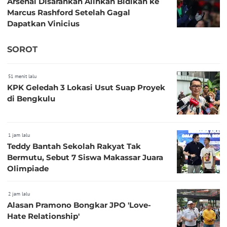
Arsenal Disarankan Alihkan Bidikan ke
Marcus Rashford Setelah Gagal
Dapatkan Vinicius
SOROT
51 menit lalu
KPK Geledah 3 Lokasi Usut Suap Proyek
di Bengkulu
1 jam lalu
Teddy Bantah Sekolah Rakyat Tak
Bermutu, Sebut 7 Siswa Makassar Juara
Olimpiade
2 jam lalu
Alasan Pramono Bongkar JPO 'Love-
Hate Relationship'