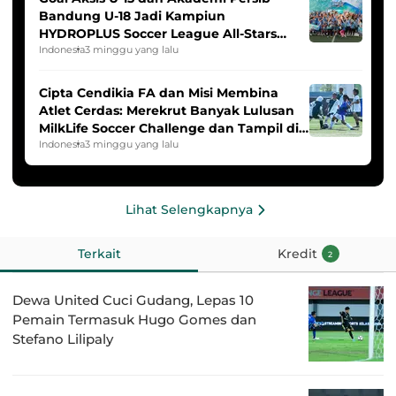
Bandung U-18 Jadi Kampiun
HYDROPLUS Soccer League All-Stars
2025/2026
Indonesia
3 minggu yang lalu
Cipta Cendikia FA dan Misi Membina
Atlet Cerdas: Merekrut Banyak Lulusan
MilkLife Soccer Challenge dan Tampil di
HYDROPLUS Soccer League
Indonesia
3 minggu yang lalu
Lihat Selengkapnya
Terkait
Kredit
2
Dewa United Cuci Gudang, Lepas 10
Pemain Termasuk Hugo Gomes dan
Stefano Lilipaly