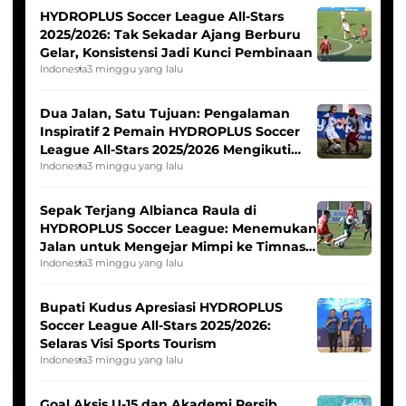
HYDROPLUS Soccer League All-Stars
2025/2026: Tak Sekadar Ajang Berburu
Gelar, Konsistensi Jadi Kunci Pembinaan
Indonesia
3 minggu yang lalu
Dua Jalan, Satu Tujuan: Pengalaman
Inspiratif 2 Pemain HYDROPLUS Soccer
League All-Stars 2025/2026 Mengikuti
Seleksi Timnas Indonesia Putri
Indonesia
3 minggu yang lalu
Sepak Terjang Albianca Raula di
HYDROPLUS Soccer League: Menemukan
Jalan untuk Mengejar Mimpi ke Timnas
Indonesia Putri
Indonesia
3 minggu yang lalu
Bupati Kudus Apresiasi HYDROPLUS
Soccer League All-Stars 2025/2026:
Selaras Visi Sports Tourism
Indonesia
3 minggu yang lalu
Goal Aksis U-15 dan Akademi Persib