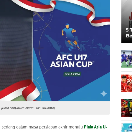
5 
Be
Pi
Sp
Ju
. (Bola.com/Kurniawan Dwi Yulianto)
7
sedang dalam masa persiapan akhir menuju
Piala Asia U-