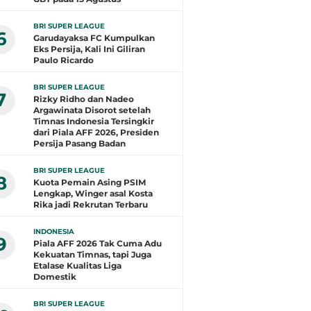
BRI SUPER LEAGUE
6
Garudayaksa FC Kumpulkan
Eks Persija, Kali Ini Giliran
Paulo Ricardo
BRI SUPER LEAGUE
7
Rizky Ridho dan Nadeo
Argawinata Disorot setelah
Timnas Indonesia Tersingkir
dari Piala AFF 2026, Presiden
Persija Pasang Badan
BRI SUPER LEAGUE
8
Kuota Pemain Asing PSIM
Lengkap, Winger asal Kosta
Rika jadi Rekrutan Terbaru
INDONESIA
9
Piala AFF 2026 Tak Cuma Adu
Kekuatan Timnas, tapi Juga
Etalase Kualitas Liga
Domestik
BRI SUPER LEAGUE