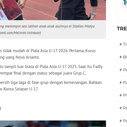
lang memimpin sesi latihan anak-anak asuhnya di Stadion Madya
TR
tan6.com/Melinda Indrasari)
#
T
tidak mudah di Piala Asia U-17 2026. Pertama, Kurus
ang-yang Nova Arianto.
#
B
tampil luar biasa di Piala Asia U-17 2025. Saat itu Fadly
#
P
empat final dengan status sebagai juara Grup C.
rsih tiga laga di fase grup dengan kemenangan. Bahkan
#
Pa
s Korea Selatan U-17.
#
P
n
#
Pe
#
P