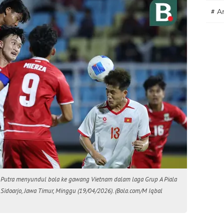
#
A
 Putra menyundul bola ke gawang Vietnam dalam laga Grup A Piala
 Sidoarjo, Jawa Timur, Minggu (19/04/2026). (Bola.com/M Iqbal