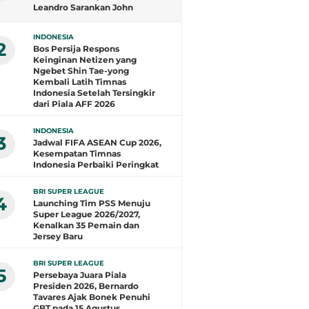
Leandro Sarankan John
Herdman Evaluasi Total
INDONESIA
2
Bos Persija Respons
Keinginan Netizen yang
Ngebet Shin Tae-yong
Kembali Latih Timnas
Indonesia Setelah Tersingkir
dari Piala AFF 2026
INDONESIA
3
Jadwal FIFA ASEAN Cup 2026,
Kesempatan Timnas
Indonesia Perbaiki Peringkat
BRI SUPER LEAGUE
4
Launching Tim PSS Menuju
Super League 2026/2027,
Kenalkan 35 Pemain dan
Jersey Baru
BRI SUPER LEAGUE
5
Persebaya Juara Piala
Presiden 2026, Bernardo
Tavares Ajak Bonek Penuhi
GBT pada 15 Agustus