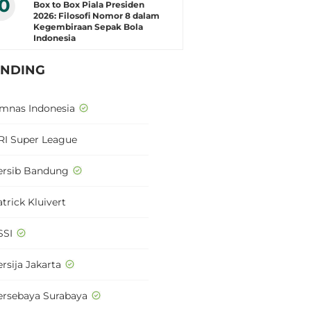
10
Box to Box Piala Presiden
2026: Filosofi Nomor 8 dalam
Kegembiraan Sepak Bola
Indonesia
ENDING
imnas Indonesia
RI Super League
ersib Bandung
trick Kluivert
SSI
rsija Jakarta
ersebaya Surabaya