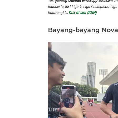
Yuk gabung
channel whatsapp Bola.com
unt
Indonesia, BRI Liga 1, Liga Champions, Liga I
bulutangkis.
Klik di sini (JOIN)
Bayang-bayang Nov