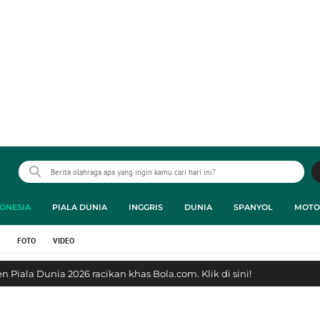
ONESIA
PIALA DUNIA
INGGRIS
DUNIA
SPANYOL
MOTO
FOTO
VIDEO
 Piala Dunia 2026 racikan khas Bola.com. Klik di sini!