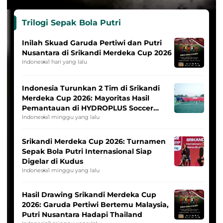
Trilogi Sepak Bola Putri
Inilah Skuad Garuda Pertiwi dan Putri
Nusantara di Srikandi Merdeka Cup 2026
Indonesia
1 hari yang lalu
Indonesia Turunkan 2 Tim di Srikandi
Merdeka Cup 2026: Mayoritas Hasil
Pemantauan di HYDROPLUS Soccer
League
Indonesia
1 minggu yang lalu
Srikandi Merdeka Cup 2026: Turnamen
Sepak Bola Putri Internasional Siap
Digelar di Kudus
Indonesia
1 minggu yang lalu
Hasil Drawing Srikandi Merdeka Cup
2026: Garuda Pertiwi Bertemu Malaysia,
Putri Nusantara Hadapi Thailand