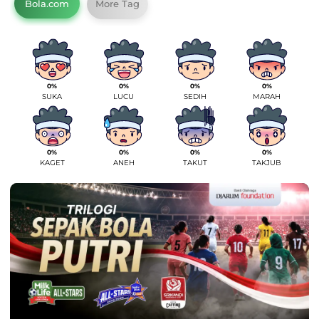
Bola.com
More Tag
0%
0%
0%
0%
SUKA
LUCU
SEDIH
MARAH
0%
0%
0%
0%
KAGET
ANEH
TAKUT
TAKJUB