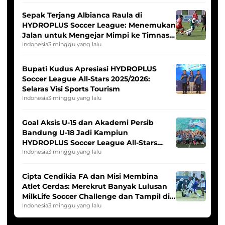
Sepak Terjang Albianca Raula di
HYDROPLUS Soccer League: Menemukan
Jalan untuk Mengejar Mimpi ke Timnas
Indonesia Putri
Indonesia
3 minggu yang lalu
Bupati Kudus Apresiasi HYDROPLUS
Soccer League All-Stars 2025/2026:
Selaras Visi Sports Tourism
Indonesia
3 minggu yang lalu
Goal Aksis U-15 dan Akademi Persib
Bandung U-18 Jadi Kampiun
HYDROPLUS Soccer League All-Stars
2025/2026
Indonesia
3 minggu yang lalu
Cipta Cendikia FA dan Misi Membina
Atlet Cerdas: Merekrut Banyak Lulusan
MilkLife Soccer Challenge dan Tampil di
HYDROPLUS Soccer League
Indonesia
3 minggu yang lalu