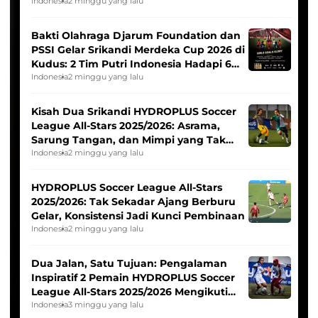
Indonesia
2 minggu yang lalu
Bakti Olahraga Djarum Foundation dan
PSSI Gelar Srikandi Merdeka Cup 2026 di
Kudus: 2 Tim Putri Indonesia Hadapi 6
Tim Asia
Indonesia
2 minggu yang lalu
Kisah Dua Srikandi HYDROPLUS Soccer
League All-Stars 2025/2026: Asrama,
Sarung Tangan, dan Mimpi yang Tak
Pernah Padam
Indonesia
2 minggu yang lalu
HYDROPLUS Soccer League All-Stars
2025/2026: Tak Sekadar Ajang Berburu
Gelar, Konsistensi Jadi Kunci Pembinaan
Indonesia
2 minggu yang lalu
Dua Jalan, Satu Tujuan: Pengalaman
Inspiratif 2 Pemain HYDROPLUS Soccer
League All-Stars 2025/2026 Mengikuti
Seleksi Timnas Indonesia Putri
Indonesia
3 minggu yang lalu