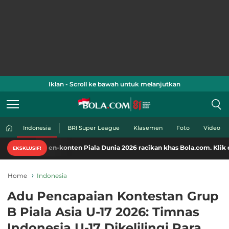
Iklan - Scroll ke bawah untuk melanjutkan
Indonesia
BRI Super League
Klasemen
Foto
Video
n-konten Piala Dunia 2026 racikan khas Bola.com. Klik di sini!
EKSKLUSIF!
Home
Indonesia
Adu Pencapaian Kontestan Grup
B Piala Asia U-17 2026: Timnas
Indonesia U-17 Dikelilingi Para