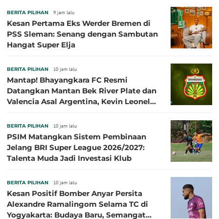
BERITA PILIHAN
9 jam lalu
Kesan Pertama Eks Werder Bremen di
PSS Sleman: Senang dengan Sambutan
Hangat Super Elja
BERITA PILIHAN
10 jam lalu
Mantap! Bhayangkara FC Resmi
Datangkan Mantan Bek River Plate dan
Valencia Asal Argentina, Kevin Leonel
Sibille
BERITA PILIHAN
10 jam lalu
PSIM Matangkan Sistem Pembinaan
Jelang BRI Super League 2026/2027:
Talenta Muda Jadi Investasi Klub
BERITA PILIHAN
10 jam lalu
Kesan Positif Bomber Anyar Persita
Alexandre Ramalingom Selama TC di
Yogyakarta: Budaya Baru, Semangat