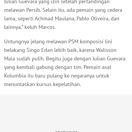
Julian Guevara yang izin setelah pertandingan
melawan Persib. Selain itu, ada pemain yang cedera
lama, seperti Achmad Maulana, Pablo Oliveira, dan
lainnya,” keluh Marcos.
Untungnya jelang melawan PSM komposisi lini
belakang Singo Edan lebih baik, karena Walisson
Maia sudah pulih. Begitu juga dengan Julian Guevara
yang kembali gabung dengan tim. Pemain asal
Kolumbia itu baru pulang ke negaranya untuk
menuntaskan kursus kepelatihan.
Advertisement