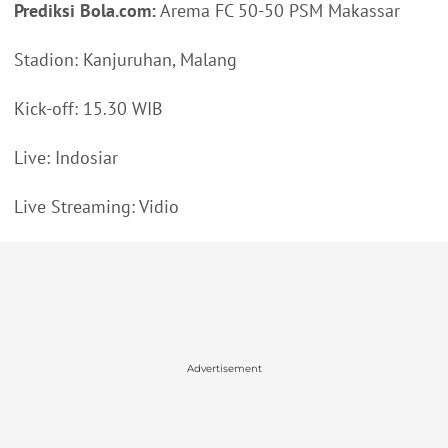
Prediksi Bola.com:
Arema FC 50-50 PSM Makassar
Stadion: Kanjuruhan, Malang
Kick-off: 15.30 WIB
Live: Indosiar
Live Streaming: Vidio
Advertisement