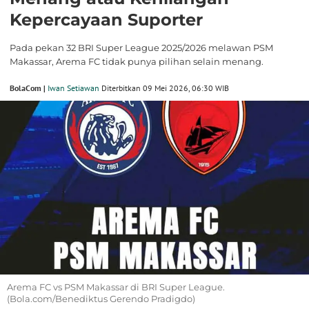
Kepercayaan Suporter
Pada pekan 32 BRI Super League 2025/2026 melawan PSM
Makassar, Arema FC tidak punya pilihan selain menang.
BolaCom |
Iwan Setiawan
Diterbitkan 09 Mei 2026, 06:30 WIB
Arema FC vs PSM Makassar di BRI Super League.
(Bola.com/Benediktus Gerendo Pradigdo)