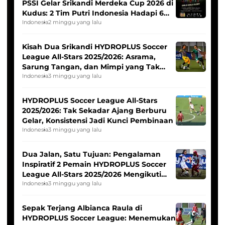
PSSI Gelar Srikandi Merdeka Cup 2026 di
Kudus: 2 Tim Putri Indonesia Hadapi 6
Tim Asia
Indonesia
2 minggu yang lalu
Kisah Dua Srikandi HYDROPLUS Soccer
League All-Stars 2025/2026: Asrama,
Sarung Tangan, dan Mimpi yang Tak
Pernah Padam
Indonesia
3 minggu yang lalu
HYDROPLUS Soccer League All-Stars
2025/2026: Tak Sekadar Ajang Berburu
Gelar, Konsistensi Jadi Kunci Pembinaan
Indonesia
3 minggu yang lalu
Dua Jalan, Satu Tujuan: Pengalaman
Inspiratif 2 Pemain HYDROPLUS Soccer
League All-Stars 2025/2026 Mengikuti
Seleksi Timnas Indonesia Putri
Indonesia
3 minggu yang lalu
Sepak Terjang Albianca Raula di
HYDROPLUS Soccer League: Menemukan