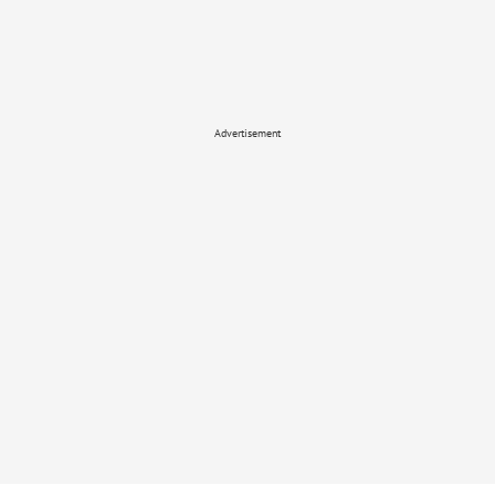
Advertisement