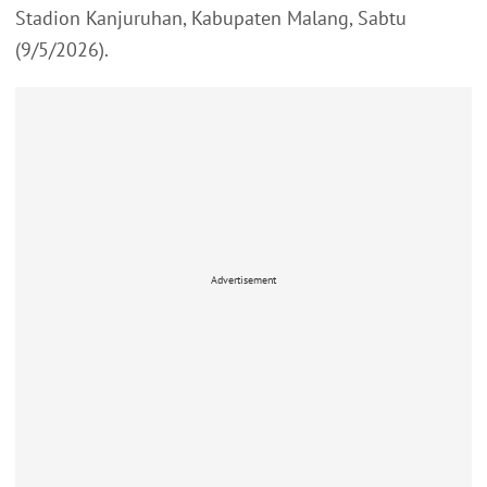
Stadion Kanjuruhan, Kabupaten Malang, Sabtu
(9/5/2026).
Advertisement