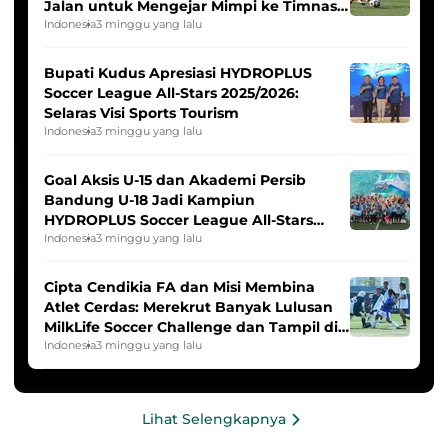
Jalan untuk Mengejar Mimpi ke Timnas
Indonesia Putri
Indonesia
3 minggu yang lalu
Bupati Kudus Apresiasi HYDROPLUS
Soccer League All-Stars 2025/2026:
Selaras Visi Sports Tourism
Indonesia
3 minggu yang lalu
Goal Aksis U-15 dan Akademi Persib
Bandung U-18 Jadi Kampiun
HYDROPLUS Soccer League All-Stars
2025/2026
Indonesia
3 minggu yang lalu
Cipta Cendikia FA dan Misi Membina
Atlet Cerdas: Merekrut Banyak Lulusan
MilkLife Soccer Challenge dan Tampil di
HYDROPLUS Soccer League
Indonesia
3 minggu yang lalu
Lihat Selengkapnya