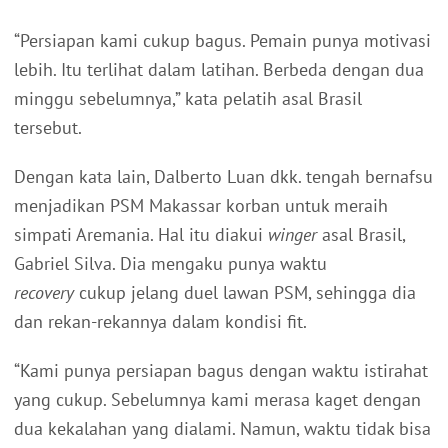
“Persiapan kami cukup bagus. Pemain punya motivasi
lebih. Itu terlihat dalam latihan. Berbeda dengan dua
minggu sebelumnya,” kata pelatih asal Brasil
tersebut.
Dengan kata lain, Dalberto Luan dkk. tengah bernafsu
menjadikan PSM Makassar korban untuk meraih
simpati Aremania. Hal itu diakui
winger
asal Brasil,
Gabriel Silva. Dia mengaku punya waktu
recovery
cukup jelang duel lawan PSM, sehingga dia
dan rekan-rekannya dalam kondisi fit.
“Kami punya persiapan bagus dengan waktu istirahat
yang cukup. Sebelumnya kami merasa kaget dengan
dua kekalahan yang dialami. Namun, waktu tidak bisa