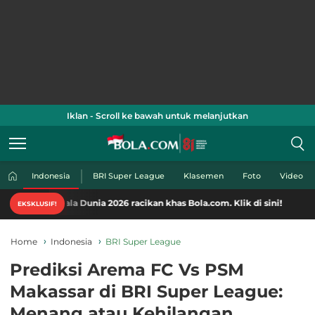
Iklan - Scroll ke bawah untuk melanjutkan
Indonesia
BRI Super League
Klasemen
Foto
Video
la Dunia 2026 racikan khas Bola.com. Klik di sini!
EKSKLUSIF!
Home
Indonesia
BRI Super League
Prediksi Arema FC Vs PSM
Makassar di BRI Super League:
Menang atau Kehilangan