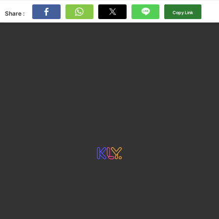
Share :
Copy Link