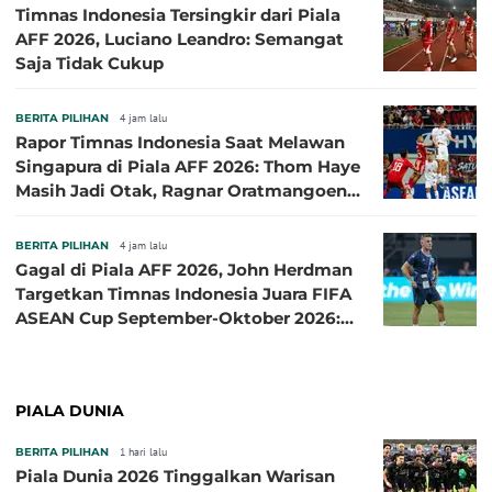
Timnas Indonesia Tersingkir dari Piala
AFF 2026, Luciano Leandro: Semangat
Saja Tidak Cukup
BERITA PILIHAN
4 jam lalu
Rapor Timnas Indonesia Saat Melawan
Singapura di Piala AFF 2026: Thom Haye
Masih Jadi Otak, Ragnar Oratmangoen
Lumayan
BERITA PILIHAN
4 jam lalu
Gagal di Piala AFF 2026, John Herdman
Targetkan Timnas Indonesia Juara FIFA
ASEAN Cup September-Oktober 2026:
Sudah di Depan Mata
PIALA DUNIA
BERITA PILIHAN
1 hari lalu
Piala Dunia 2026 Tinggalkan Warisan