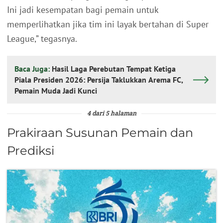
Ini jadi kesempatan bagi pemain untuk
memperlihatkan jika tim ini layak bertahan di Super
League,” tegasnya.
Baca Juga:
Hasil Laga Perebutan Tempat Ketiga
Piala Presiden 2026: Persija Taklukkan Arema FC,
Pemain Muda Jadi Kunci
4 dari 5 halaman
Prakiraan Susunan Pemain dan
Prediksi