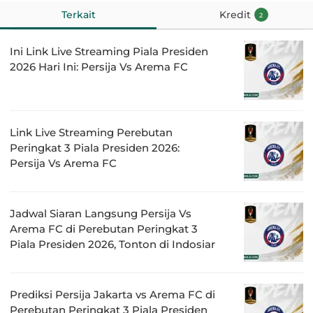
Terkait
Kredit
2
Ini Link Live Streaming Piala Presiden
2026 Hari Ini: Persija Vs Arema FC
Link Live Streaming Perebutan
Peringkat 3 Piala Presiden 2026:
Persija Vs Arema FC
Jadwal Siaran Langsung Persija Vs
Arema FC di Perebutan Peringkat 3
Piala Presiden 2026, Tonton di Indosiar
Prediksi Persija Jakarta vs Arema FC di
Perebutan Peringkat 3 Piala Presiden