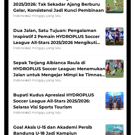
2025/2026: Tak Sekadar Ajang Berburu
Gelar, Konsistensi Jadi Kunci Pembinaan
Indonesia
2 minggu yang lalu
Dua Jalan, Satu Tujuan: Pengalaman
Inspiratif 2 Pemain HYDROPLUS Soccer
League All-Stars 2025/2026 Mengikuti
Seleksi Timnas Indonesia Putri
Indonesia
2 minggu yang lalu
Sepak Terjang Albianca Raula di
HYDROPLUS Soccer League: Menemukan
Jalan untuk Mengejar Mimpi ke Timnas
Indonesia Putri
Indonesia
3 minggu yang lalu
Bupati Kudus Apresiasi HYDROPLUS
Soccer League All-Stars 2025/2026:
Selaras Visi Sports Tourism
Indonesia
3 minggu yang lalu
Goal Aksis U-15 dan Akademi Persib
Bandung U-18 Jadi Kampiun