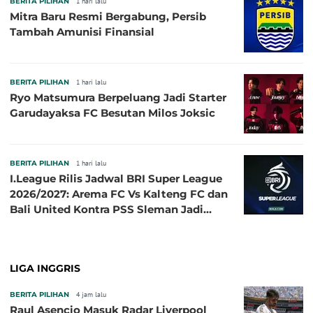
BERITA PILIHAN
1 hari lalu
Mitra Baru Resmi Bergabung, Persib
Tambah Amunisi Finansial
BERITA PILIHAN
1 hari lalu
Ryo Matsumura Berpeluang Jadi Starter
Garudayaksa FC Besutan Milos Joksic
BERITA PILIHAN
1 hari lalu
I.League Rilis Jadwal BRI Super League
2026/2027: Arema FC Vs Kalteng FC dan
Bali United Kontra PSS Sleman Jadi
Pembuka pada 4 September
LIGA INGGRIS
BERITA PILIHAN
4 jam lalu
Raul Asencio Masuk Radar Liverpool