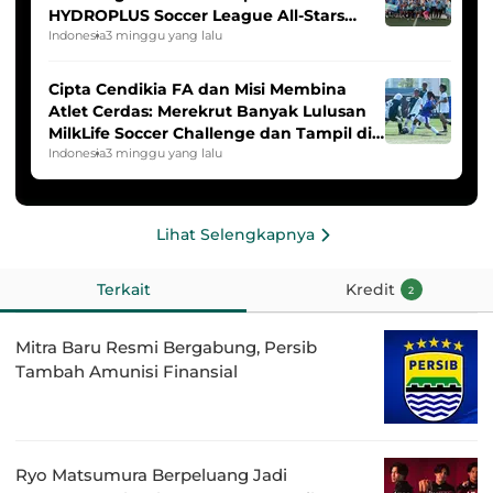
HYDROPLUS Soccer League All-Stars
2025/2026
Indonesia
3 minggu yang lalu
Cipta Cendikia FA dan Misi Membina
Atlet Cerdas: Merekrut Banyak Lulusan
MilkLife Soccer Challenge dan Tampil di
HYDROPLUS Soccer League
Indonesia
3 minggu yang lalu
Lihat Selengkapnya
Terkait
Kredit
2
Mitra Baru Resmi Bergabung, Persib
Tambah Amunisi Finansial
Ryo Matsumura Berpeluang Jadi