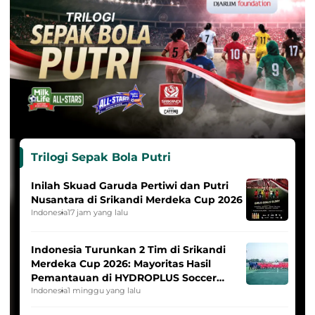
Trilogi Sepak Bola Putri
Inilah Skuad Garuda Pertiwi dan Putri
Nusantara di Srikandi Merdeka Cup 2026
Indonesia
17 jam yang lalu
Indonesia Turunkan 2 Tim di Srikandi
Merdeka Cup 2026: Mayoritas Hasil
Pemantauan di HYDROPLUS Soccer
League
Indonesia
1 minggu yang lalu