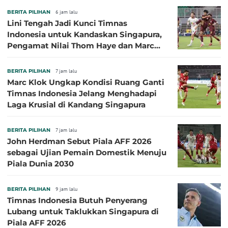
BERITA PILIHAN
6 jam lalu
Lini Tengah Jadi Kunci Timnas
Indonesia untuk Kandaskan Singapura,
Pengamat Nilai Thom Haye dan Marc
Klok Sebaiknya Tidak Tampil Bareng
BERITA PILIHAN
7 jam lalu
Marc Klok Ungkap Kondisi Ruang Ganti
Timnas Indonesia Jelang Menghadapi
Laga Krusial di Kandang Singapura
BERITA PILIHAN
7 jam lalu
John Herdman Sebut Piala AFF 2026
sebagai Ujian Pemain Domestik Menuju
Piala Dunia 2030
BERITA PILIHAN
9 jam lalu
Timnas Indonesia Butuh Penyerang
Lubang untuk Taklukkan Singapura di
Piala AFF 2026