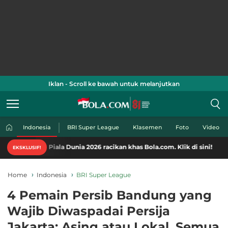
Iklan - Scroll ke bawah untuk melanjutkan
Indonesia
BRI Super League
Klasemen
Foto
Video
iala Dunia 2026 racikan khas Bola.com. Klik di sini!
EKSKLUSIF!
Home
Indonesia
BRI Super League
4 Pemain Persib Bandung yang
Wajib Diwaspadai Persija
Jakarta: Asing atau Lokal, Semua