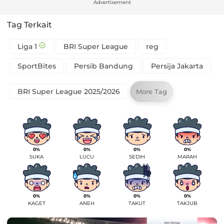
Advertisement
Tag Terkait
Liga 1
BRI Super League
reg
SportBites
Persib Bandung
Persija Jakarta
BRI Super League 2025/2026
More Tag
0%
0%
0%
0%
SUKA
LUCU
SEDIH
MARAH
0%
0%
0%
0%
KAGET
ANEH
TAKUT
TAKJUB