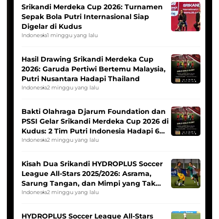
Srikandi Merdeka Cup 2026: Turnamen
Sepak Bola Putri Internasional Siap
Digelar di Kudus
Indonesia
1 minggu yang lalu
Hasil Drawing Srikandi Merdeka Cup
2026: Garuda Pertiwi Bertemu Malaysia,
Putri Nusantara Hadapi Thailand
Indonesia
2 minggu yang lalu
Bakti Olahraga Djarum Foundation dan
PSSI Gelar Srikandi Merdeka Cup 2026 di
Kudus: 2 Tim Putri Indonesia Hadapi 6
Tim Asia
Indonesia
2 minggu yang lalu
Kisah Dua Srikandi HYDROPLUS Soccer
League All-Stars 2025/2026: Asrama,
Sarung Tangan, dan Mimpi yang Tak
Pernah Padam
Indonesia
2 minggu yang lalu
HYDROPLUS Soccer League All-Stars