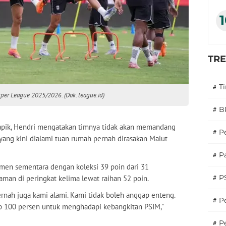
TR
#
T
Super League 2025/2026. (Dok. league.id)
#
B
 apik, Hendri mengatakan timnya tidak akan memandang
#
P
 yang kini dialami tuan rumah pernah dirasakan Malut
#
Pa
semen sementara dengan koleksi 39 poin dari 31
#
P
man di peringkat kelima lewat raihan 52 poin.
ernah juga kami alami. Kami tidak boleh anggap enteng.
#
Pe
siap 100 persen untuk menghadapi kebangkitan PSIM,"
#
P