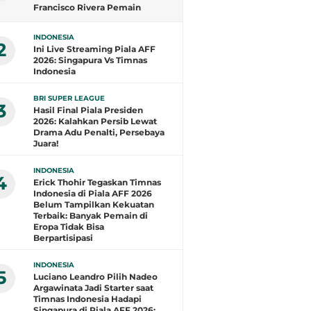
Francisco Rivera Pemain
Terbaik, Arlyansyah Bersinar,
Gustavo Henrique Top Skor
INDONESIA
2
Ini Live Streaming Piala AFF
2026: Singapura Vs Timnas
Indonesia
BRI SUPER LEAGUE
3
Hasil Final Piala Presiden
2026: Kalahkan Persib Lewat
Drama Adu Penalti, Persebaya
Juara!
INDONESIA
4
Erick Thohir Tegaskan Timnas
Indonesia di Piala AFF 2026
Belum Tampilkan Kekuatan
Terbaik: Banyak Pemain di
Eropa Tidak Bisa
Berpartisipasi
INDONESIA
5
Luciano Leandro Pilih Nadeo
Argawinata Jadi Starter saat
Timnas Indonesia Hadapi
Singapura di Piala AFF 2026: