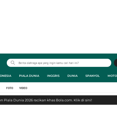
ONESIA
PIALA DUNIA
INGGRIS
DUNIA
SPANYOL
MOTO
FOTO
VIDEO
 Piala Dunia 2026 racikan khas Bola.com. Klik di sini!