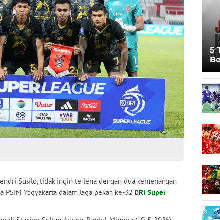
5 
Be
Pi
Sp
Ju
Hendri Susilo, tidak ingin terlena dengan dua kemenangan
tra PSIM Yogyakarta dalam laga pekan ke-32
BRI Super
g di Stadion Sultan Agung, Bantul, Minggu (10-5-2026)