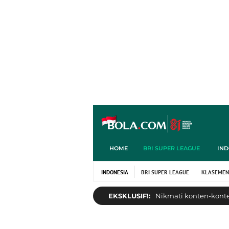
HOME
BRI SUPER LEAGUE
IND
INDONESIA
BRI SUPER LEAGUE
KLASEMEN
EKSKLUSIF!:
Nikmati konten-konten