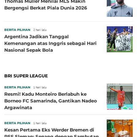
Thomas Muller Menilai MLS Makin
Bergengsi Berkat Piala Dunia 2026
BERITA PILIHAN
2 hari lalu
Argentina Jadikan Tanggal
Kemenangan atas Inggris sebagai Hari
Nasional Sepak Bola
BRI SUPER LEAGUE
BERITA PILIHAN
1 hari lalu
Resmi! Kadu Monteiro Berlabuh ke
Borneo FC Samarinda, Gantikan Nadeo
Argawinata
BERITA PILIHAN
1 hari lalu
Kesan Pertama Eks Werder Bremen di
PSS Sleman: Senang dengan Sambutan