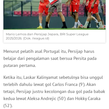
Mario Lemos dan Persijap Jepara, BRI Super League
2025/2026. (Dok. ileague.id)
Menurut pelatih asal Portugal itu, Persijap harus
belajar dari pengalaman saat bersua Persita pada
putaran pertama.
Ketika itu, Laskar Kalinyamat sebetulnya bisa unggul
terlebih dahulu lewat gol Carlos Franca (9'). Akan
tetapi, Persijap justru kecolongan dua gol pada babak
kedua lewat Aleksa Andrejic (50') dan Hokky Caraka
(52').