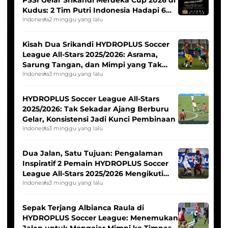
Kudus: 2 Tim Putri Indonesia Hadapi 6
Tim Asia
Indonesia
2 minggu yang lalu
Kisah Dua Srikandi HYDROPLUS Soccer
League All-Stars 2025/2026: Asrama,
Sarung Tangan, dan Mimpi yang Tak
Pernah Padam
Indonesia
3 minggu yang lalu
HYDROPLUS Soccer League All-Stars
2025/2026: Tak Sekadar Ajang Berburu
Gelar, Konsistensi Jadi Kunci Pembinaan
Indonesia
3 minggu yang lalu
Dua Jalan, Satu Tujuan: Pengalaman
Inspiratif 2 Pemain HYDROPLUS Soccer
League All-Stars 2025/2026 Mengikuti
Seleksi Timnas Indonesia Putri
Indonesia
3 minggu yang lalu
Sepak Terjang Albianca Raula di
HYDROPLUS Soccer League: Menemukan
Jalan untuk Mengejar Mimpi ke Timnas