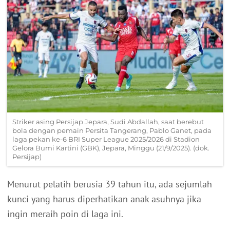
Striker asing Persijap Jepara, Sudi Abdallah, saat berebut
bola dengan pemain Persita Tangerang, Pablo Ganet, pada
laga pekan ke-6 BRI Super League 2025/2026 di Stadion
Gelora Bumi Kartini (GBK), Jepara, Minggu (21/9/2025). (dok.
Persijap)
Menurut pelatih berusia 39 tahun itu, ada sejumlah
kunci yang harus diperhatikan anak asuhnya jika
ingin meraih poin di laga ini.