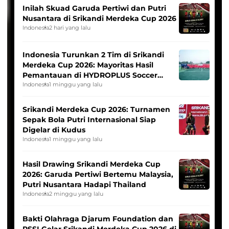
Inilah Skuad Garuda Pertiwi dan Putri
Nusantara di Srikandi Merdeka Cup 2026
Indonesia
2 hari yang lalu
Indonesia Turunkan 2 Tim di Srikandi
Merdeka Cup 2026: Mayoritas Hasil
Pemantauan di HYDROPLUS Soccer
League
Indonesia
1 minggu yang lalu
Srikandi Merdeka Cup 2026: Turnamen
Sepak Bola Putri Internasional Siap
Digelar di Kudus
Indonesia
1 minggu yang lalu
Hasil Drawing Srikandi Merdeka Cup
2026: Garuda Pertiwi Bertemu Malaysia,
Putri Nusantara Hadapi Thailand
Indonesia
2 minggu yang lalu
Bakti Olahraga Djarum Foundation dan
PSSI Gelar Srikandi Merdeka Cup 2026 di