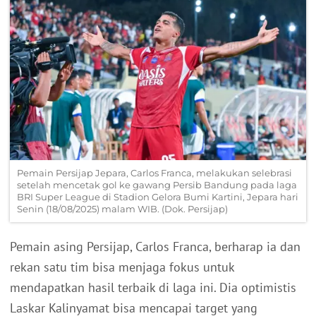
Pemain Persijap Jepara, Carlos Franca, melakukan selebrasi
setelah mencetak gol ke gawang Persib Bandung pada laga
BRI Super League di Stadion Gelora Bumi Kartini, Jepara hari
Senin (18/08/2025) malam WIB. (Dok. Persijap)
Pemain asing Persijap, Carlos Franca, berharap ia dan
rekan satu tim bisa menjaga fokus untuk
mendapatkan hasil terbaik di laga ini. Dia optimistis
Laskar Kalinyamat bisa mencapai target yang