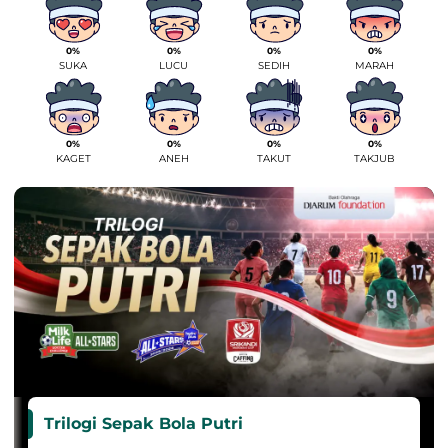
0%
0%
0%
0%
SUKA
LUCU
SEDIH
MARAH
0%
0%
0%
0%
KAGET
ANEH
TAKUT
TAKJUB
Trilogi Sepak Bola Putri