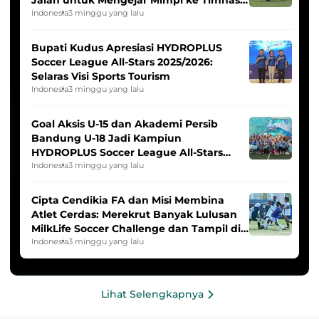
Indonesia Putri
Indonesia
3 minggu yang lalu
Bupati Kudus Apresiasi HYDROPLUS
Soccer League All-Stars 2025/2026:
Selaras Visi Sports Tourism
Indonesia
3 minggu yang lalu
Goal Aksis U-15 dan Akademi Persib
Bandung U-18 Jadi Kampiun
HYDROPLUS Soccer League All-Stars
2025/2026
Indonesia
3 minggu yang lalu
Cipta Cendikia FA dan Misi Membina
Atlet Cerdas: Merekrut Banyak Lulusan
MilkLife Soccer Challenge dan Tampil di
HYDROPLUS Soccer League
Indonesia
3 minggu yang lalu
Lihat Selengkapnya