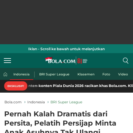
Iklan - Scroll ke bawah untuk melanjutkan
Indonesia
BRI Super League
Klasemen
Foto
Video
nten-konten Piala Dunia 2026 racikan khas Bola.com. Klik di sini!
EKSKLUSIF!
Bola.com
Indonesia
BRI Super League
Pernah Kalah Dramatis dari
Persita, Pelatih Persijap Minta
Anak Asuhnya Tak Ulangi