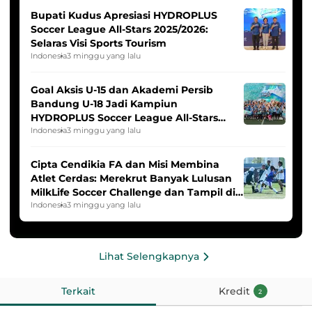
Bupati Kudus Apresiasi HYDROPLUS
Soccer League All-Stars 2025/2026:
Selaras Visi Sports Tourism
Indonesia
3 minggu yang lalu
Goal Aksis U-15 dan Akademi Persib
Bandung U-18 Jadi Kampiun
HYDROPLUS Soccer League All-Stars
2025/2026
Indonesia
3 minggu yang lalu
Cipta Cendikia FA dan Misi Membina
Atlet Cerdas: Merekrut Banyak Lulusan
MilkLife Soccer Challenge dan Tampil di
HYDROPLUS Soccer League
Indonesia
3 minggu yang lalu
Lihat Selengkapnya
Terkait
Kredit
2