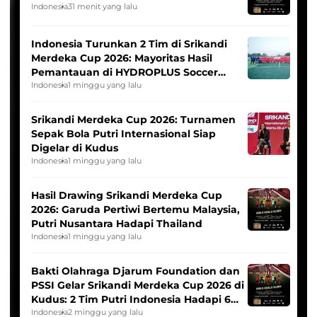
Indonesia
31 menit yang lalu
Indonesia Turunkan 2 Tim di Srikandi
Merdeka Cup 2026: Mayoritas Hasil
Pemantauan di HYDROPLUS Soccer
League
Indonesia
1 minggu yang lalu
Srikandi Merdeka Cup 2026: Turnamen
Sepak Bola Putri Internasional Siap
Digelar di Kudus
Indonesia
1 minggu yang lalu
Hasil Drawing Srikandi Merdeka Cup
2026: Garuda Pertiwi Bertemu Malaysia,
Putri Nusantara Hadapi Thailand
Indonesia
1 minggu yang lalu
Bakti Olahraga Djarum Foundation dan
PSSI Gelar Srikandi Merdeka Cup 2026 di
Kudus: 2 Tim Putri Indonesia Hadapi 6
Tim Asia
Indonesia
2 minggu yang lalu