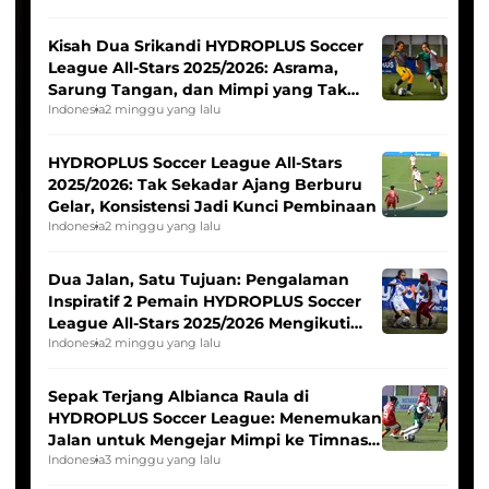
Kisah Dua Srikandi HYDROPLUS Soccer
League All-Stars 2025/2026: Asrama,
Sarung Tangan, dan Mimpi yang Tak
Pernah Padam
Indonesia
2 minggu yang lalu
HYDROPLUS Soccer League All-Stars
2025/2026: Tak Sekadar Ajang Berburu
Gelar, Konsistensi Jadi Kunci Pembinaan
Indonesia
2 minggu yang lalu
Dua Jalan, Satu Tujuan: Pengalaman
Inspiratif 2 Pemain HYDROPLUS Soccer
League All-Stars 2025/2026 Mengikuti
Seleksi Timnas Indonesia Putri
Indonesia
2 minggu yang lalu
Sepak Terjang Albianca Raula di
HYDROPLUS Soccer League: Menemukan
Jalan untuk Mengejar Mimpi ke Timnas
Indonesia Putri
Indonesia
3 minggu yang lalu