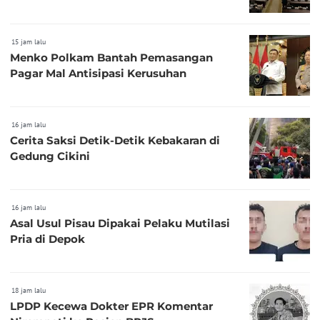
15 jam lalu
Menko Polkam Bantah Pemasangan
Pagar Mal Antisipasi Kerusuhan
16 jam lalu
Cerita Saksi Detik-Detik Kebakaran di
Gedung Cikini
16 jam lalu
Asal Usul Pisau Dipakai Pelaku Mutilasi
Pria di Depok
18 jam lalu
LPDP Kecewa Dokter EPR Komentar