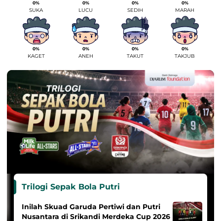
0%
0%
0%
0%
SUKA
LUCU
SEDIH
MARAH
0%
0%
0%
0%
KAGET
ANEH
TAKUT
TAKJUB
Trilogi Sepak Bola Putri
Inilah Skuad Garuda Pertiwi dan Putri
Nusantara di Srikandi Merdeka Cup 2026