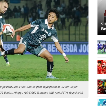
5 
Be
Pi
Sp
Ju
npa balas atas Malut United pada laga pekan ke-32 BRI Super
), Bantul, Minggu (10/5/2026) malam WIB. (dok. PSIM Yogyakarta)