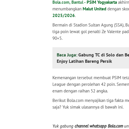
Bola.com, Bantul -
PSIM Yogyakarta
akhir
menumbangkan
Malut United
dengan skor
2025/2026
.
Bermain di Stadion Sultan Agung (SSA), 
tiga poin lewat gol penalti Ze Valente pa
90+5.
Baca Juga:
Gabung TC di Solo dan B
Enjoy Latihan Bareng Persik
Kemenangan tersebut membuat PSIM tetap
League dengan perolehan 42 poin. Sementr
enam dengan raihan 52 angka.
Berikut Bola.com menyajikan tiga fakta m
saja? Yuk simak ulasannya di bawah ini.
Yuk gabung
channel whatsapp Bola.com
unt