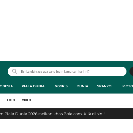
ONESIA
PIALA DUNIA
INGGRIS
DUNIA
SPANYOL
MOTO
FOTO
VIDEO
 Piala Dunia 2026 racikan khas Bola.com. Klik di sini!