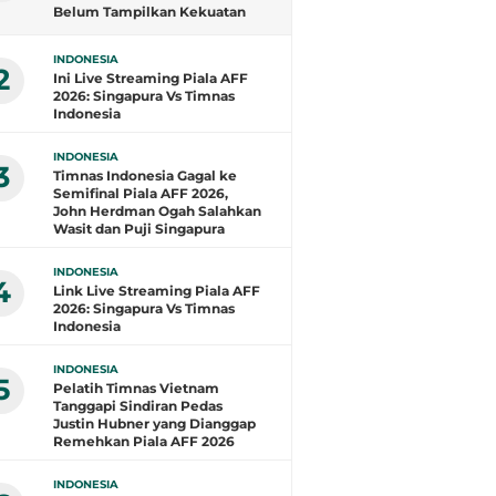
Belum Tampilkan Kekuatan
Terbaik: Banyak Pemain di
Eropa Tidak Bisa
INDONESIA
Berpartisipasi
2
Ini Live Streaming Piala AFF
2026: Singapura Vs Timnas
Indonesia
INDONESIA
3
Timnas Indonesia Gagal ke
Semifinal Piala AFF 2026,
John Herdman Ogah Salahkan
Wasit dan Puji Singapura
INDONESIA
4
Link Live Streaming Piala AFF
2026: Singapura Vs Timnas
Indonesia
INDONESIA
5
Pelatih Timnas Vietnam
Tanggapi Sindiran Pedas
Justin Hubner yang Dianggap
Remehkan Piala AFF 2026
INDONESIA