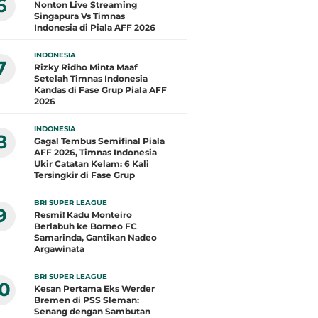
6
Nonton Live Streaming
Singapura Vs Timnas
Indonesia di Piala AFF 2026
INDONESIA
7
Rizky Ridho Minta Maaf
Setelah Timnas Indonesia
Kandas di Fase Grup Piala AFF
2026
INDONESIA
8
Gagal Tembus Semifinal Piala
AFF 2026, Timnas Indonesia
Ukir Catatan Kelam: 6 Kali
Tersingkir di Fase Grup
BRI SUPER LEAGUE
9
Resmi! Kadu Monteiro
Berlabuh ke Borneo FC
Samarinda, Gantikan Nadeo
Argawinata
BRI SUPER LEAGUE
10
Kesan Pertama Eks Werder
Bremen di PSS Sleman:
Senang dengan Sambutan