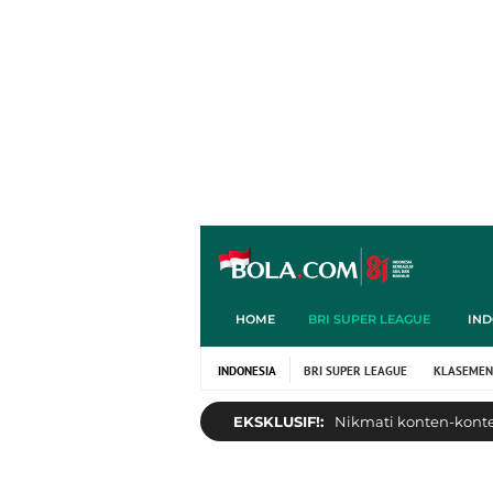
HOME
BRI SUPER LEAGUE
IND
INDONESIA
BRI SUPER LEAGUE
KLASEMEN
EKSKLUSIF!:
Nikmati konten-konten