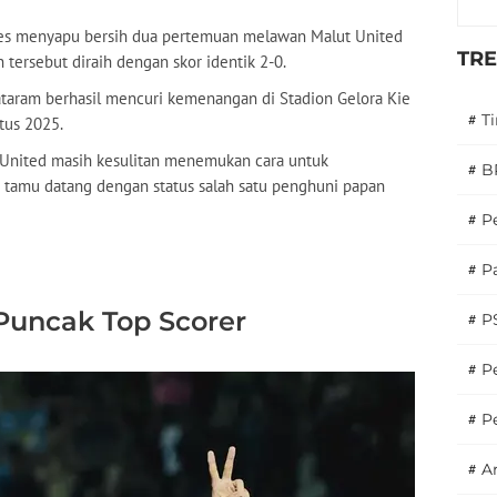
kses menyapu bersih dua pertemuan melawan Malut United
TR
tersebut diraih dengan skor identik 2-0.
taram berhasil mencuri kemenangan di Stadion Gelora Kie
#
T
tus 2025.
 United masih kesulitan menemukan cara untuk
#
B
m tamu datang dengan status salah satu penghuni papan
#
P
#
Pa
Puncak Top Scorer
#
P
#
Pe
#
P
#
A