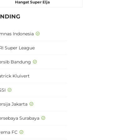
Hangat Super Elja
ENDING
imnas Indonesia
RI Super League
ersib Bandung
trick Kluivert
SSI
rsija Jakarta
ersebaya Surabaya
rema FC