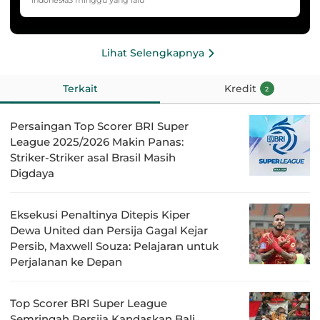
HYDROPLUS Soccer League
Lihat Selengkapnya
Terkait
Kredit
2
Persaingan Top Scorer BRI Super
League 2025/2026 Makin Panas:
Striker-Striker asal Brasil Masih
Digdaya
Eksekusi Penaltinya Ditepis Kiper
Dewa United dan Persija Gagal Kejar
Persib, Maxwell Souza: Pelajaran untuk
Perjalanan ke Depan
Top Scorer BRI Super League
Semringah Persija Kandaskan Bali