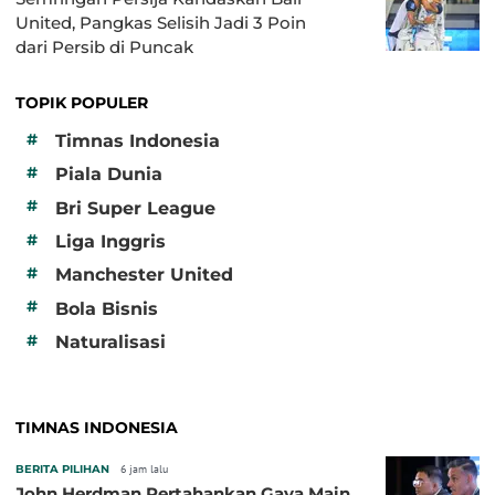
United, Pangkas Selisih Jadi 3 Poin
dari Persib di Puncak
TOPIK POPULER
#
Timnas Indonesia
#
Piala Dunia
#
Bri Super League
#
Liga Inggris
#
Manchester United
#
Bola Bisnis
#
Naturalisasi
TIMNAS INDONESIA
BERITA PILIHAN
6 jam lalu
John Herdman Pertahankan Gaya Main