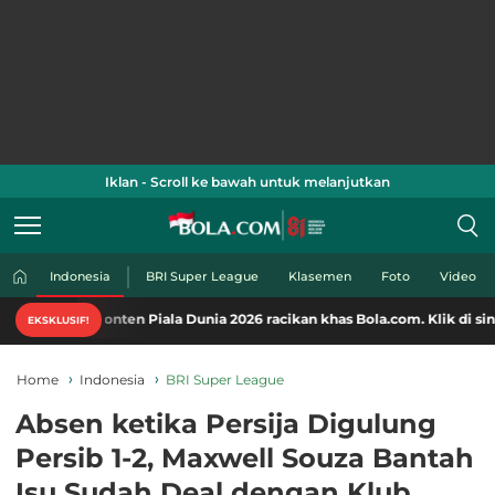
Iklan - Scroll ke bawah untuk melanjutkan
Indonesia
BRI Super League
Klasemen
Foto
Video
nten Piala Dunia 2026 racikan khas Bola.com. Klik di sini!
EKSKLUSIF!
Home
Indonesia
BRI Super League
Absen ketika Persija Digulung
Persib 1-2, Maxwell Souza Bantah
Isu Sudah Deal dengan Klub