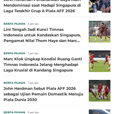
Mendominasi saat Hadapi Singapura di
Laga Terakhir Grup A Piala AFF 2026
BERITA PILIHAN
6 jam lalu
Lini Tengah Jadi Kunci Timnas
Indonesia untuk Kandaskan Singapura,
Pengamat Nilai Thom Haye dan Marc
Klok Sebaiknya Tidak Tampil Bareng
BERITA PILIHAN
7 jam lalu
Marc Klok Ungkap Kondisi Ruang Ganti
Timnas Indonesia Jelang Menghadapi
Laga Krusial di Kandang Singapura
BERITA PILIHAN
7 jam lalu
John Herdman Sebut Piala AFF 2026
sebagai Ujian Pemain Domestik Menuju
Piala Dunia 2030
BERITA PILIHAN
9 jam lalu