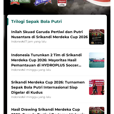
Trilogi Sepak Bola Putri
Inilah Skuad Garuda Pertiwi dan Putri
Nusantara di Srikandi Merdeka Cup 2026
Indonesia
17 jam yang lalu
Indonesia Turunkan 2 Tim di Srikandi
Merdeka Cup 2026: Mayoritas Hasil
Pemantauan di HYDROPLUS Soccer
League
Indonesia
1 minggu yang lalu
Srikandi Merdeka Cup 2026: Turnamen
Sepak Bola Putri Internasional Siap
Digelar di Kudus
Indonesia
1 minggu yang lalu
Hasil Drawing Srikandi Merdeka Cup