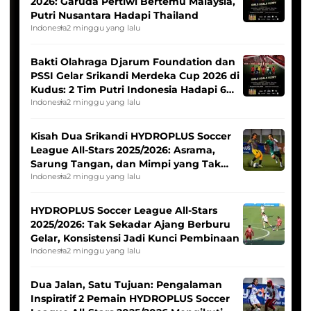
2026: Garuda Pertiwi Bertemu Malaysia,
Putri Nusantara Hadapi Thailand
Indonesia
2 minggu yang lalu
Bakti Olahraga Djarum Foundation dan
PSSI Gelar Srikandi Merdeka Cup 2026 di
Kudus: 2 Tim Putri Indonesia Hadapi 6
Tim Asia
Indonesia
2 minggu yang lalu
Kisah Dua Srikandi HYDROPLUS Soccer
League All-Stars 2025/2026: Asrama,
Sarung Tangan, dan Mimpi yang Tak
Pernah Padam
Indonesia
2 minggu yang lalu
HYDROPLUS Soccer League All-Stars
2025/2026: Tak Sekadar Ajang Berburu
Gelar, Konsistensi Jadi Kunci Pembinaan
Indonesia
2 minggu yang lalu
Dua Jalan, Satu Tujuan: Pengalaman
Inspiratif 2 Pemain HYDROPLUS Soccer