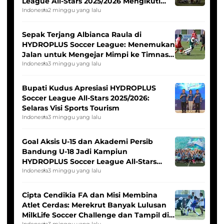
League All-Stars 2025/2026 Mengikuti
Seleksi Timnas Indonesia Putri
Indonesia
2 minggu yang lalu
Sepak Terjang Albianca Raula di
HYDROPLUS Soccer League: Menemukan
Jalan untuk Mengejar Mimpi ke Timnas
Indonesia Putri
Indonesia
3 minggu yang lalu
Bupati Kudus Apresiasi HYDROPLUS
Soccer League All-Stars 2025/2026:
Selaras Visi Sports Tourism
Indonesia
3 minggu yang lalu
Goal Aksis U-15 dan Akademi Persib
Bandung U-18 Jadi Kampiun
HYDROPLUS Soccer League All-Stars
2025/2026
Indonesia
3 minggu yang lalu
Cipta Cendikia FA dan Misi Membina
Atlet Cerdas: Merekrut Banyak Lulusan
MilkLife Soccer Challenge dan Tampil di
Indonesia
3 minggu yang lalu