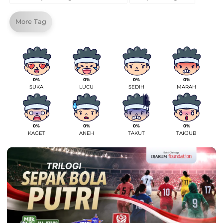
More Tag
0%
0%
0%
0%
SUKA
LUCU
SEDIH
MARAH
0%
0%
0%
0%
KAGET
ANEH
TAKUT
TAKJUB