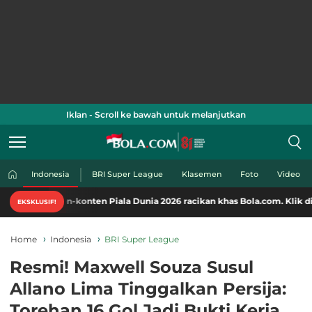
Iklan - Scroll ke bawah untuk melanjutkan
Indonesia
BRI Super League
Klasemen
Foto
Video
-konten Piala Dunia 2026 racikan khas Bola.com. Klik di sini!
EKSKLUSIF!
Home
Indonesia
BRI Super League
Resmi! Maxwell Souza Susul
Allano Lima Tinggalkan Persija:
Torehan 16 Gol Jadi Bukti Kerja