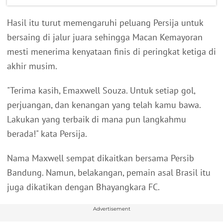
Hasil itu turut memengaruhi peluang Persija untuk
bersaing di jalur juara sehingga Macan Kemayoran
mesti menerima kenyataan finis di peringkat ketiga di
akhir musim.
"Terima kasih, Emaxwell Souza. Untuk setiap gol,
perjuangan, dan kenangan yang telah kamu bawa.
Lakukan yang terbaik di mana pun langkahmu
berada!" kata Persija.
Nama Maxwell sempat dikaitkan bersama Persib
Bandung. Namun, belakangan, pemain asal Brasil itu
juga dikatikan dengan Bhayangkara FC.
Advertisement