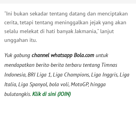
"Ini bukan sekadar tentang datang dan menciptakan
cerita, tetapi tentang meninggalkan jejak yang akan
selalu melekat di hati banyak Jakmania," lanjut
unggahan itu.
Yuk gabung
channel whatsapp Bola.com
untuk
mendapatkan berita-berita terbaru tentang Timnas
Indonesia, BRI Liga 1, Liga Champions, Liga Inggris, Liga
Italia, Liga Spanyol, bola voli, MotoGP, hingga
bulutangkis.
Klik di sini (JOIN)