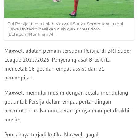
Gol Persija dicetak oleh Maxwell Souza. Sementara itu gol
Dewa United dihasilkan oleh Alexis Messidoro.
(Bola.com/Nur Iman Ali)
Maxwell adalah pemain tersubur Persija di BRI Super
League 2025/2026. Penyerang asal Brasil itu
mencetak 16 gol dan empat assist dari 31
penampilan.
Maxwell memulai musim dengan selalu mendulang
gol untuk Persija dalam empat pertandingan
berturut-turut. Namun, keran golnya mampet di akhir
musim.
Puncaknya terjadi ketika Maxwell gagal