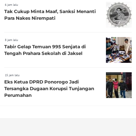
6 jam lalu
Tak Cukup Minta Maaf, Sanksi Menanti
Para Nakes Nirempati
8 jam lalu
Tabir Gelap Temuan 995 Senjata di
Tengah Prahara Sekolah di Jaksel
15 jam lalu
Eks Ketua DPRD Ponorogo Jadi
Tersangka Dugaan Korupsi Tunjangan
Perumahan