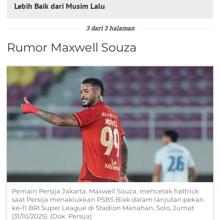
Lebih Baik dari Musim Lalu
3 dari 3 halaman
Rumor Maxwell Souza
Pemain Persija Jakarta, Maxwell Souza, mencetak hattrick
saat Persija menaklukkan PSBS Biak dalam lanjutan pekan
ke-11 BRI Super League di Stadion Manahan, Solo, Jumat
(31/10/2025). (Dok. Persija)