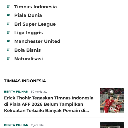
#
Timnas Indonesia
#
Piala Dunia
#
Bri Super League
#
Liga Inggris
#
Manchester United
#
Bola Bisnis
#
Naturalisasi
TIMNAS INDONESIA
BERITA PILIHAN
50 menit lalu
Erick Thohir Tegaskan Timnas Indonesia
di Piala AFF 2026 Belum Tampilkan
Kekuatan Terbaik: Banyak Pemain di
Eropa Tidak Bisa Berpartisipasi
BERITA PILIHAN
2 jam lalu