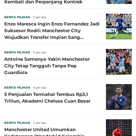
Kembali dan Perpanjang Kontrak
BERITA PILIHAN
3 jam lalu
Enzo Maresca Ingin Enzo Fernandez Jadi
Suksesor Rodri: Manchester City
Wujudkan Transfer Impian Sang
Pelatih?
BERITA PILIHAN
4 jam lalu
Antoine Semenyo Yakin Manchester
City Tetap Tangguh Tanpa Pep
Guardiola
BERITA PILIHAN
4 jam lalu
5 Penjualan Termahal Tembus Rp3,1
Triliun, Akademi Chelsea Cuan Besar
BERITA PILIHAN
5 jam lalu
Manchester United Umumkan