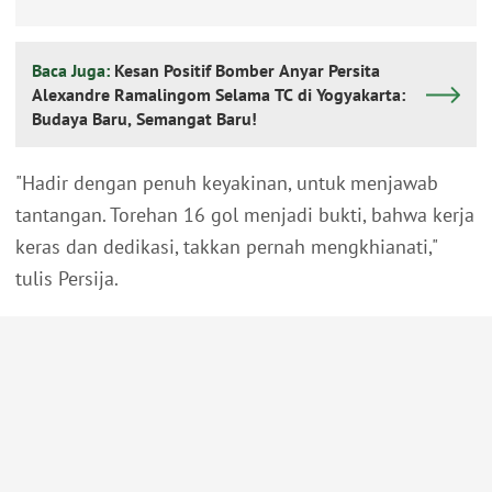
Baca Juga:
Kesan Positif Bomber Anyar Persita
Alexandre Ramalingom Selama TC di Yogyakarta:
Budaya Baru, Semangat Baru!
"Hadir dengan penuh keyakinan, untuk menjawab
tantangan. Torehan 16 gol menjadi bukti, bahwa kerja
keras dan dedikasi, takkan pernah mengkhianati,"
tulis Persija.