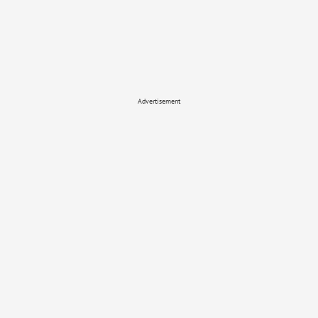
Advertisement