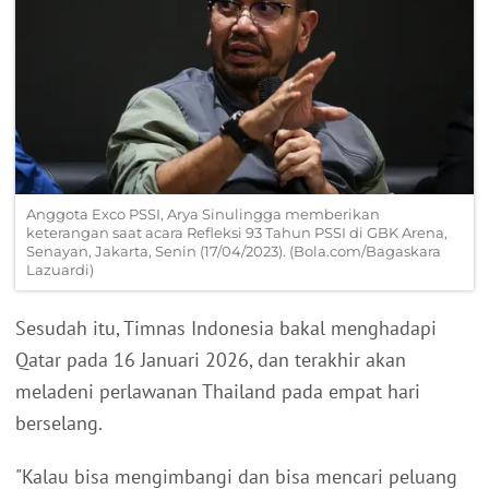
Anggota Exco PSSI, Arya Sinulingga memberikan
keterangan saat acara Refleksi 93 Tahun PSSI di GBK Arena,
Senayan, Jakarta, Senin (17/04/2023). (Bola.com/Bagaskara
Lazuardi)
Sesudah itu, Timnas Indonesia bakal menghadapi
Qatar pada 16 Januari 2026, dan terakhir akan
meladeni perlawanan Thailand pada empat hari
berselang.
"Kalau bisa mengimbangi dan bisa mencari peluang