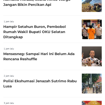
Jangan Bikin Percikan Api
1 jam lalu
Hampir Setahun Buron, Pembobol
Rumah Wakil Bupati OKU Selatan
Ditangkap
1 jam lalu
Mensesneg: Sampai Hari Ini Belum Ada
Rencana Reshuffle
2 jam lalu
Polisi Ekshumasi Jenazah Sutrimo Rabu
Lusa
3 jam lalu