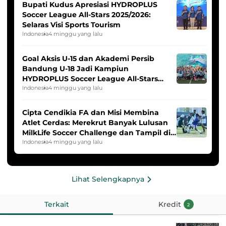
Bupati Kudus Apresiasi HYDROPLUS
Soccer League All-Stars 2025/2026:
Selaras Visi Sports Tourism
Indonesia
4 minggu yang lalu
Goal Aksis U-15 dan Akademi Persib
Bandung U-18 Jadi Kampiun
HYDROPLUS Soccer League All-Stars
2025/2026
Indonesia
4 minggu yang lalu
Cipta Cendikia FA dan Misi Membina
Atlet Cerdas: Merekrut Banyak Lulusan
MilkLife Soccer Challenge dan Tampil di
HYDROPLUS Soccer League
Indonesia
4 minggu yang lalu
Lihat Selengkapnya
Terkait
Kredit
2