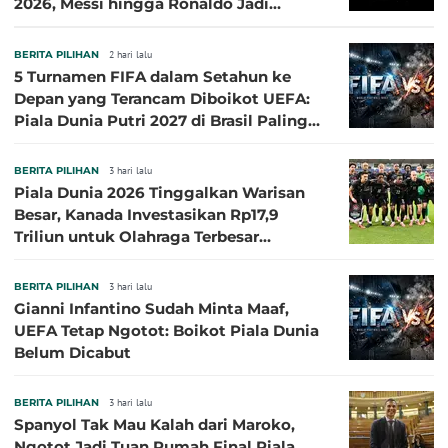
2026, Messi hingga Ronaldo Jadi
Sasaran
BERITA PILIHAN
2 hari lalu
5 Turnamen FIFA dalam Setahun ke
Depan yang Terancam Diboikot UEFA:
Piala Dunia Putri 2027 di Brasil Paling
Besar
BERITA PILIHAN
3 hari lalu
Piala Dunia 2026 Tinggalkan Warisan
Besar, Kanada Investasikan Rp17,9
Triliun untuk Olahraga Terbesar
Sepanjang Sejarah
BERITA PILIHAN
3 hari lalu
Gianni Infantino Sudah Minta Maaf,
UEFA Tetap Ngotot: Boikot Piala Dunia
Belum Dicabut
BERITA PILIHAN
3 hari lalu
Spanyol Tak Mau Kalah dari Maroko,
Ngotot Jadi Tuan Rumah Final Piala