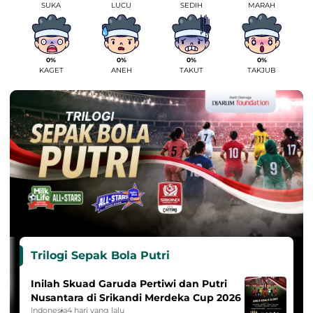
SUKA
LUCU
SEDIH
MARAH
0%
0%
0%
0%
KAGET
ANEH
TAKUT
TAKJUB
Trilogi Sepak Bola Putri
Inilah Skuad Garuda Pertiwi dan Putri
Nusantara di Srikandi Merdeka Cup 2026
Indonesia
4 hari yang lalu