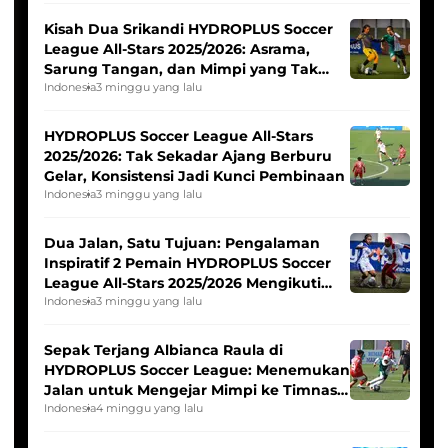
Kisah Dua Srikandi HYDROPLUS Soccer
League All-Stars 2025/2026: Asrama,
Sarung Tangan, dan Mimpi yang Tak
Pernah Padam
Indonesia
3 minggu yang lalu
HYDROPLUS Soccer League All-Stars
2025/2026: Tak Sekadar Ajang Berburu
Gelar, Konsistensi Jadi Kunci Pembinaan
Indonesia
3 minggu yang lalu
Dua Jalan, Satu Tujuan: Pengalaman
Inspiratif 2 Pemain HYDROPLUS Soccer
League All-Stars 2025/2026 Mengikuti
Seleksi Timnas Indonesia Putri
Indonesia
3 minggu yang lalu
Sepak Terjang Albianca Raula di
HYDROPLUS Soccer League: Menemukan
Jalan untuk Mengejar Mimpi ke Timnas
Indonesia Putri
Indonesia
4 minggu yang lalu