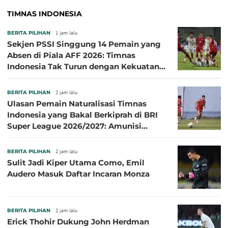
TIMNAS INDONESIA
BERITA PILIHAN
1 jam lalu
Sekjen PSSI Singgung 14 Pemain yang
Absen di Piala AFF 2026: Timnas
Indonesia Tak Turun dengan Kekuatan
Terbaik
BERITA PILIHAN
2 jam lalu
Ulasan Pemain Naturalisasi Timnas
Indonesia yang Bakal Berkiprah di BRI
Super League 2026/2027: Amunisi
Persib Makin Megah!
BERITA PILIHAN
2 jam lalu
Sulit Jadi Kiper Utama Como, Emil
Audero Masuk Daftar Incaran Monza
BERITA PILIHAN
2 jam lalu
Erick Thohir Dukung John Herdman