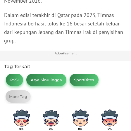
November 2026.
Dalam edisi terakhir di Qatar pada 2023, Timnas
Indonesia berhasil lolos ke 16 besar setelah keluar
dari kepungan Jepang dan Timnas Irak di penyisihan
grup.
Advertisement
Tag Terkait
PSSI
Arya Sinulingga
SportBites
More Tag
0%
0%
0%
0%