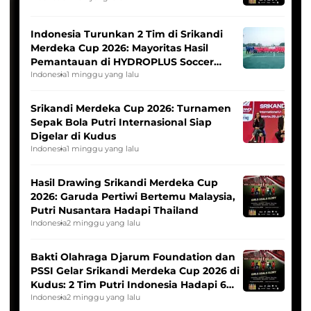
Indonesia Turunkan 2 Tim di Srikandi
Merdeka Cup 2026: Mayoritas Hasil
Pemantauan di HYDROPLUS Soccer
League
Indonesia
1 minggu yang lalu
Srikandi Merdeka Cup 2026: Turnamen
Sepak Bola Putri Internasional Siap
Digelar di Kudus
Indonesia
1 minggu yang lalu
Hasil Drawing Srikandi Merdeka Cup
2026: Garuda Pertiwi Bertemu Malaysia,
Putri Nusantara Hadapi Thailand
Indonesia
2 minggu yang lalu
Bakti Olahraga Djarum Foundation dan
PSSI Gelar Srikandi Merdeka Cup 2026 di
Kudus: 2 Tim Putri Indonesia Hadapi 6
Tim Asia
Indonesia
2 minggu yang lalu