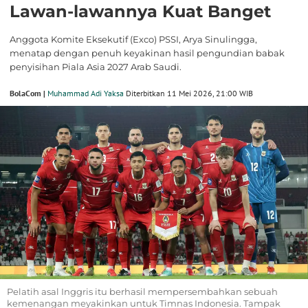
Lawan-lawannya Kuat Banget
Anggota Komite Eksekutif (Exco) PSSI, Arya Sinulingga,
menatap dengan penuh keyakinan hasil pengundian babak
penyisihan Piala Asia 2027 Arab Saudi.
BolaCom |
Muhammad Adi Yaksa
Diterbitkan 11 Mei 2026, 21:00 WIB
Pelatih asal Inggris itu berhasil mempersembahkan sebuah
kemenangan meyakinkan untuk Timnas Indonesia. Tampak