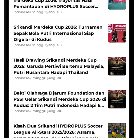
Merdeka Cup 2026: Mayoritas Hasil
Pemantauan di HYDROPLUS Soccer
League
Indonesia
1 minggu yang lalu
Srikandi Merdeka Cup 2026: Turnamen
Sepak Bola Putri Internasional Siap
Digelar di Kudus
Indonesia
1 minggu yang lalu
Hasil Drawing Srikandi Merdeka Cup
2026: Garuda Pertiwi Bertemu Malaysia,
Putri Nusantara Hadapi Thailand
Indonesia
2 minggu yang lalu
Bakti Olahraga Djarum Foundation dan
PSSI Gelar Srikandi Merdeka Cup 2026 di
Kudus: 2 Tim Putri Indonesia Hadapi 6
Tim Asia
Indonesia
2 minggu yang lalu
Kisah Dua Srikandi HYDROPLUS Soccer
League All-Stars 2025/2026: Asrama,