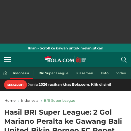
Iklan - Scroll ke bawah untuk melanjutkan
Indonesia
BRI Super League
Klasemen
Foto
Video
 Dunia 2026 racikan khas Bola.com. Klik di sini!
EKSKLUSIF!
Home
Indonesia
BRI Super League
Hasil BRI Super League: 2 Gol
Mariano Peralta ke Gawang Bali
United Bikin Borneo FC Pepet