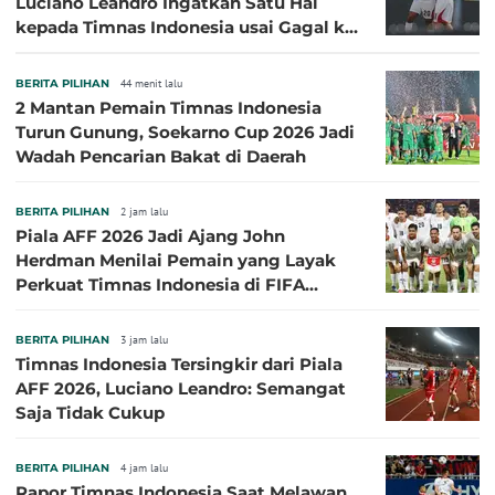
Luciano Leandro Ingatkan Satu Hal
kepada Timnas Indonesia usai Gagal ke
Semifinal Piala AFF 2026
BERITA PILIHAN
44 menit lalu
2 Mantan Pemain Timnas Indonesia
Turun Gunung, Soekarno Cup 2026 Jadi
Wadah Pencarian Bakat di Daerah
BERITA PILIHAN
2 jam lalu
Piala AFF 2026 Jadi Ajang John
Herdman Menilai Pemain yang Layak
Perkuat Timnas Indonesia di FIFA
ASEAN Cup 2026
BERITA PILIHAN
3 jam lalu
Timnas Indonesia Tersingkir dari Piala
AFF 2026, Luciano Leandro: Semangat
Saja Tidak Cukup
BERITA PILIHAN
4 jam lalu
Rapor Timnas Indonesia Saat Melawan