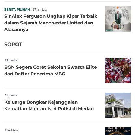
BERITA PILIHAN
17 jam lalu
Sir Alex Ferguson Ungkap Kiper Terbaik
dalam Sejarah Manchester United dan
Alasannya
SOROT
18 jam lalu
BGN Segera Coret Sekolah Swasta Elite
dari Daftar Penerima MBG
21 jam lalu
Keluarga Bongkar Kejanggalan
Kematian Mantan Istri Polisi di Medan
1 hari lalu