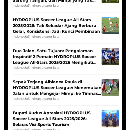
Sarung Tangan, dan Mimpi yang Tak
Pernah Padam
Indonesia
3 minggu yang lalu
HYDROPLUS Soccer League All-Stars
2025/2026: Tak Sekadar Ajang Berburu
Gelar, Konsistensi Jadi Kunci Pembinaan
Indonesia
3 minggu yang lalu
Dua Jalan, Satu Tujuan: Pengalaman
Inspiratif 2 Pemain HYDROPLUS Soccer
League All-Stars 2025/2026 Mengikuti
Seleksi Timnas Indonesia Putri
Indonesia
3 minggu yang lalu
Sepak Terjang Albianca Raula di
HYDROPLUS Soccer League: Menemukan
Jalan untuk Mengejar Mimpi ke Timnas
Indonesia Putri
Indonesia
3 minggu yang lalu
Bupati Kudus Apresiasi HYDROPLUS
Soccer League All-Stars 2025/2026:
Selaras Visi Sports Tourism
Indonesia
3 minggu yang lalu