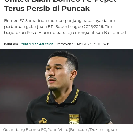
Terus Persib di Puncak
Borneo FC Samarinda memperpanjang napasnya dalam
perburuan gelar juara BRI Super League 2025/2026. Tim
berjulukan Pesut Etam itu baru saja mengalahkan Bali United.
BolaCom |
Muhammad Adi Yaksa
Diterbitkan 11 Mei 2026, 21:05 WIB
Gelandang Borneo FC, Juan Villa. (Bola.com/Dok.Instagram