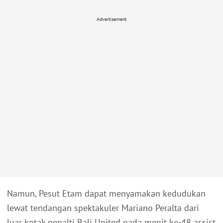
Advertisement
Namun, Pesut Etam dapat menyamakan kedudukan
lewat tendangan spektakuler Mariano Peralta dari
luar kotak penalti Bali United pada menit ke-48 assist