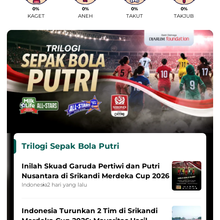
0%
0%
0%
0%
KAGET
ANEH
TAKUT
TAKJUB
Trilogi Sepak Bola Putri
Inilah Skuad Garuda Pertiwi dan Putri
Nusantara di Srikandi Merdeka Cup 2026
Indonesia
2 hari yang lalu
Indonesia Turunkan 2 Tim di Srikandi