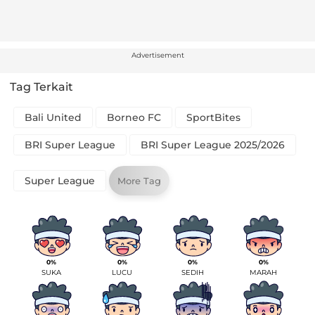
Advertisement
Tag Terkait
Bali United
Borneo FC
SportBites
BRI Super League
BRI Super League 2025/2026
Super League
More Tag
0%
0%
0%
0%
SUKA
LUCU
SEDIH
MARAH