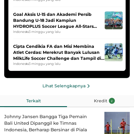
Goal Aksis U-15 dan Akademi Persib
Bandung U-18 Jadi Kampiun
HYDROPLUS Soccer League All-Stars
2025/2026
Indonesia
3 minggu yang lalu
Cipta Cendikia FA dan Misi Membina
Atlet Cerdas: Merekrut Banyak Lulusan
MilkLife Soccer Challenge dan Tampil di
HYDROPLUS Soccer League
Indonesia
3 minggu yang lalu
Lihat Selengkapnya
Terkait
Kredit
2
Johnny Jansen Bangga Tiga Pemain
Bali United Dipanggil ke Timnas
Indonesia, Berharap Bersinar di Piala