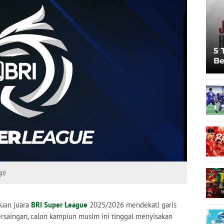
5 
Be
Pi
Sp
Ju
i)
uan juara
BRI Super League
2025/2026 mendekati garis
 persaingan, calon kampiun musim ini tinggal menyisakan