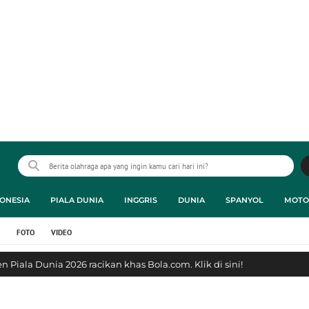
ONESIA
PIALA DUNIA
INGGRIS
DUNIA
SPANYOL
MOTO
FOTO
VIDEO
 Piala Dunia 2026 racikan khas Bola.com. Klik di sini!