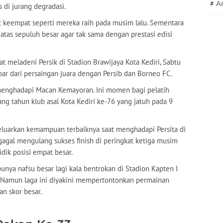
#
A
 di jurang degradasi.
t keempat seperti mereka raih pada musim lalu. Sementara
 atas sepuluh besar agar tak sama dengan prestasi edisi
saat meladeni Persik di Stadion Brawijaya Kota Kediri, Sabtu
ar dari persaingan juara dengan Persib dan Borneo FC.
menghadapi Macan Kemayoran. Ini momen bagi pelatih
 tahun klub asal Kota Kediri ke-76 yang jatuh pada 9
eluarkan kemampuan terbaiknya saat menghadapi Persita di
 gagal mengulang sukses finish di peringkat ketiga musim
dik posisi empat besar.
unya nafsu besar lagi kala bentrokan di Stadion Kapten I
. Namun laga ini diyakini mempertontonkan permainan
an skor besar.