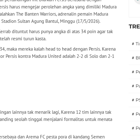
Persis harus mengejar perolehan angka yang dimiliki Madura
galahkan The Banten Warriors, adrenalin pemain Madura
 Stadion Sultan Agung Bantul, Minggu (17/5/2026).
TR
errab dituntut harus punya angka di atas 34 poin agar tak
lah resmi turun kasta.
#
T
34, maka mereka kalah head to head dengan Persis. Karena
or Persis kontra Madura United adalah 2-2 di Solo dan 2-1
#
B
#
P
#
Pa
#
P
dingan lainnya tak menarik lagi, Karena 12 tim lainnya tak
#
Pe
anding seolah tinggal menjalani formalitas untuk menata
#
P
Persebaya dan Arema FC pesta pora di kandang Semen