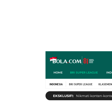
HOME
BRI SUPER LEAGUE
IND
INDONESIA
BRI SUPER LEAGUE
KLASEMEN
EKSKLUSIF!:
Nikmati konten-konten