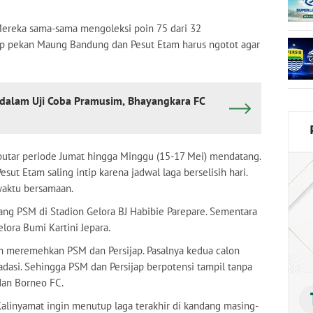
 Mereka sama-sama mengoleksi poin 75 dari 32
ap pekan Maung Bandung dan Pesut Etam harus ngotot agar
dalam Uji Coba Pramusim, Bhayangkara FC
putar periode Jumat hingga Minggu (15-17 Mei) mendatang.
ut Etam saling intip karena jadwal laga berselisih hari.
waktu bersamaan.
tang PSM di Stadion Gelora BJ Habibie Parepare. Sementara
lora Bumi Kartini Jepara.
h meremehkan PSM dan Persijap. Pasalnya kedua calon
adasi. Sehingga PSM dan Persijap berpotensi tampil tanpa
 dan Borneo FC.
Kalinyamat ingin menutup laga terakhir di kandang masing-