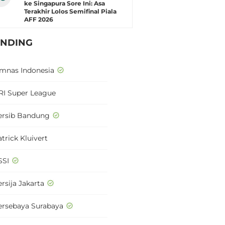
ke Singapura Sore Ini: Asa
Terakhir Lolos Semifinal Piala
AFF 2026
ENDING
imnas Indonesia
RI Super League
ersib Bandung
trick Kluivert
SSI
rsija Jakarta
ersebaya Surabaya