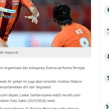
ok. ileague.id)
eo Argawinata dan koleganya. Karena performa Persijap
anah Air pekan ini juga akan tersedot rivalitas Madura
enyelamatkan diri dari degradasi.
 musim depan, Laskar Sambernyawa wajib meraih poin
ahan Solo, Sabtu (16/5/2026) nanti.
di pertandingan ini. Biarkan Persis berusaha dengan