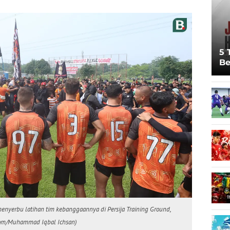
5 
Be
Pi
Sp
Ju
 menyerbu latihan tim kebanggaannya di Persija Training Ground,
.com/Muhammad Iqbal Ichsan)