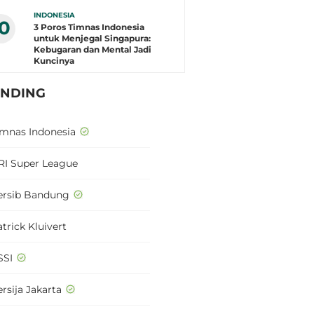
INDONESIA
10
3 Poros Timnas Indonesia
untuk Menjegal Singapura:
Kebugaran dan Mental Jadi
Kuncinya
ENDING
imnas Indonesia
RI Super League
ersib Bandung
trick Kluivert
SSI
rsija Jakarta