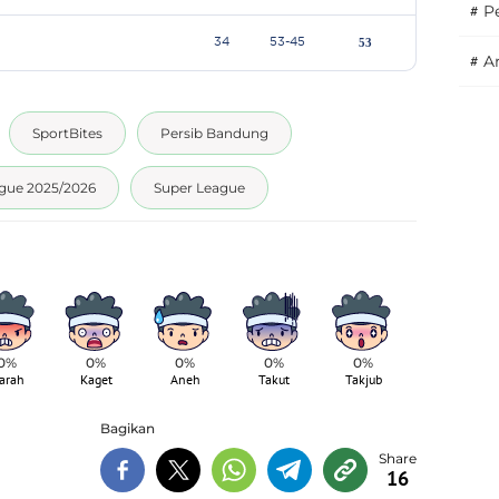
#
P
#
A
SportBites
Persib Bandung
gue 2025/2026
Super League
0%
0%
0%
0%
0%
arah
Kaget
Aneh
Takut
Takjub
Bagikan
16