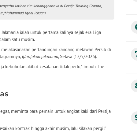
 menyerbu latihan tim kebanggaannya di Persija Training Ground,
.com/Muhammad Iqbal Ichsan)
Jakmania ialah untuk pertama kalinya sejak era Liga
b dalam satu musim.
al melakasanakan pertandingan kandang melawan Persib di
nstagramnya,
@infokomjakmania
, Selasa (12/5/2026).
ija kebobolan akibat kesalahan tidak perlu," imbuh The
as
gas, meminta para pemain untuk angkat kaki dari Persija
esaikan kontrak hingga akhir musim, lalu silakan pergi!"