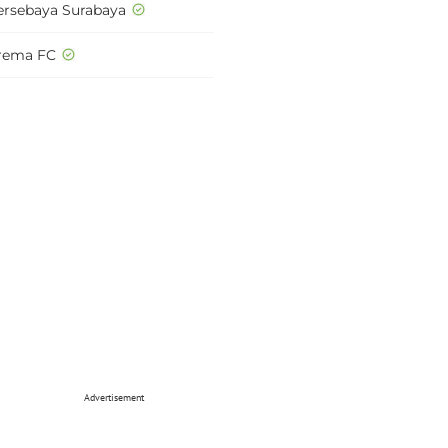
ersebaya Surabaya
rema FC
Advertisement