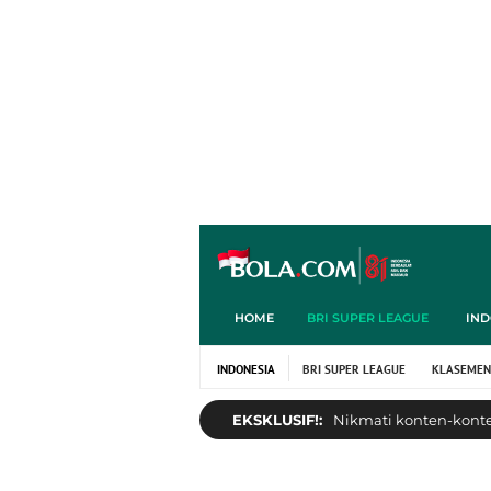
HOME
BRI SUPER LEAGUE
IND
INDONESIA
BRI SUPER LEAGUE
KLASEMEN
EKSKLUSIF!:
Nikmati konten-konten