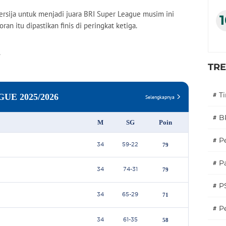
rsija untuk menjadi juara BRI Super League musim ini
an itu dipastikan finis di peringkat ketiga.
i
TR
#
T
#
B
#
P
#
Pa
#
P
#
Pe