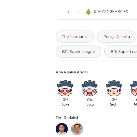
The Jakmania
Persija Jakarta
BRI Super League
BRI Super Lea
0%
0%
0%
Suka
Lucu
Sedih
M
Tim Redaksi