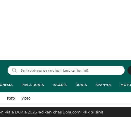
ONESIA
PIALA DUNIA
INGGRIS
DUNIA
SPANYOL
MOTO
FOTO
VIDEO
 Piala Dunia 2026 racikan khas Bola.com. Klik di sini!