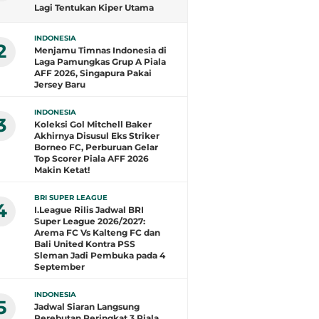
Lagi Tentukan Kiper Utama
Timnas Indonesia
INDONESIA
2
Menjamu Timnas Indonesia di
Laga Pamungkas Grup A Piala
AFF 2026, Singapura Pakai
Jersey Baru
INDONESIA
3
Koleksi Gol Mitchell Baker
Akhirnya Disusul Eks Striker
Borneo FC, Perburuan Gelar
Top Scorer Piala AFF 2026
Makin Ketat!
BRI SUPER LEAGUE
4
I.League Rilis Jadwal BRI
Super League 2026/2027:
Arema FC Vs Kalteng FC dan
Bali United Kontra PSS
Sleman Jadi Pembuka pada 4
September
INDONESIA
5
Jadwal Siaran Langsung
Perebutan Peringkat 3 Piala