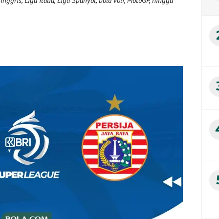
nggris, Liga Italia, Liga Spanyol, bola voli, MotoGP, hingga