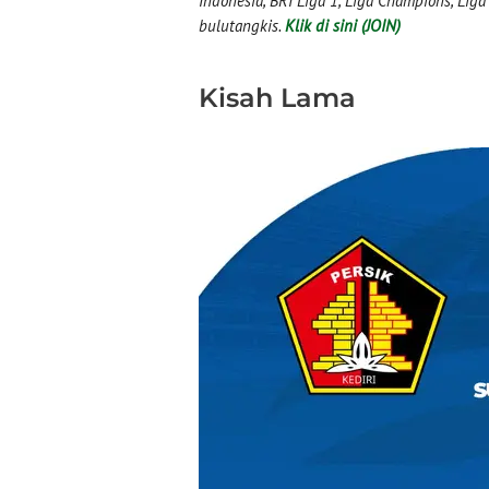
Indonesia, BRI Liga 1, Liga Champions, Liga I
bulutangkis.
Klik di sini (JOIN)
Kisah Lama