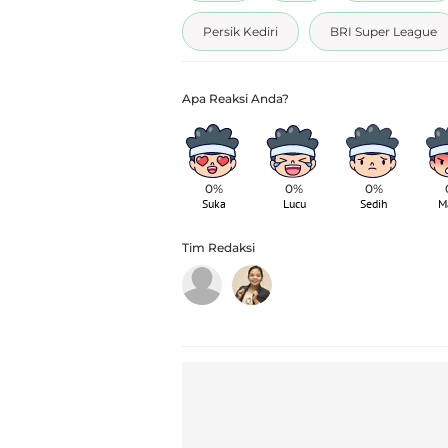
Persik Kediri
BRI Super League
0%
0%
0%
Suka
Lucu
Sedih
M
Tim Redaksi