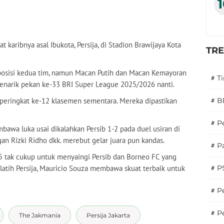
karibnya asal Ibukota, Persija, di Stadion Brawijaya Kota
TR
a posisi kedua tim, namun Macan Putih dan Macan Kemayoran
#
T
enarik pekan ke-33 BRI Super League 2025/2026 nanti.
peringkat ke-12 klasemen sementara. Mereka dipastikan
#
B
#
P
bawa luka usai dikalahkan Persib 1-2 pada duel usiran di
gan Rizki Ridho dkk. merebut gelar juara pun kandas.
#
Pa
65 tak cukup untuk menyaingi Persib dan Borneo FC yang
tih Persija, Mauricio Souza membawa skuat terbaik untuk
#
P
#
Pe
#
P
The Jakmania
Persija Jakarta