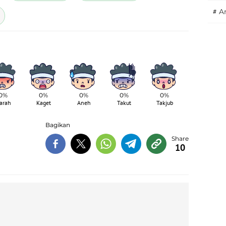
#
A
0%
0%
0%
0%
0%
arah
Kaget
Aneh
Takut
Takjub
Bagikan
10