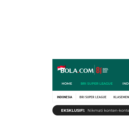
HOME
BRI SUPER LEAGUE
IND
INDONESIA
BRI SUPER LEAGUE
KLASEMEN
EKSKLUSIF!:
Nikmati konten-konten