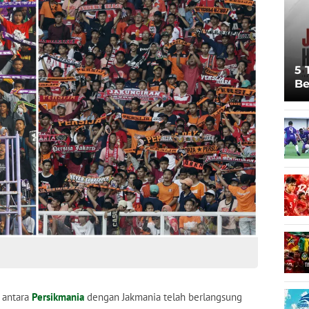
5 
Be
Pi
Sp
Ju
 antara
Persikmania
dengan Jakmania telah berlangsung