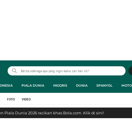
ONESIA
PIALA DUNIA
INGGRIS
DUNIA
SPANYOL
MOTO
FOTO
VIDEO
 Piala Dunia 2026 racikan khas Bola.com. Klik di sini!