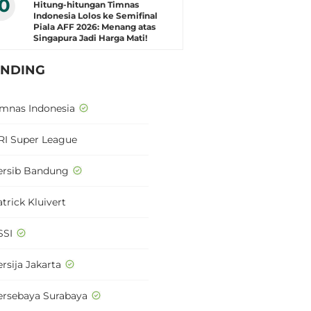
10
Hitung-hitungan Timnas
Indonesia Lolos ke Semifinal
Piala AFF 2026: Menang atas
Singapura Jadi Harga Mati!
ENDING
imnas Indonesia
RI Super League
ersib Bandung
trick Kluivert
SSI
rsija Jakarta
ersebaya Surabaya