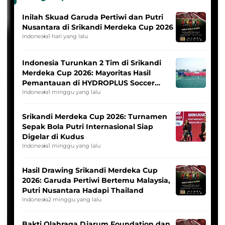
Inilah Skuad Garuda Pertiwi dan Putri
Nusantara di Srikandi Merdeka Cup 2026
Indonesia
1 hari yang lalu
Indonesia Turunkan 2 Tim di Srikandi
Merdeka Cup 2026: Mayoritas Hasil
Pemantauan di HYDROPLUS Soccer
League
Indonesia
1 minggu yang lalu
Srikandi Merdeka Cup 2026: Turnamen
Sepak Bola Putri Internasional Siap
Digelar di Kudus
Indonesia
1 minggu yang lalu
Hasil Drawing Srikandi Merdeka Cup
2026: Garuda Pertiwi Bertemu Malaysia,
Putri Nusantara Hadapi Thailand
Indonesia
2 minggu yang lalu
Bakti Olahraga Djarum Foundation dan