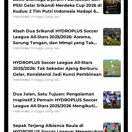
PSSI Gelar Srikandi Merdeka Cup 2026 di
Kudus: 2 Tim Putri Indonesia Hadapi 6
Tim Asia
Indonesia
2 minggu yang lalu
Kisah Dua Srikandi HYDROPLUS Soccer
League All-Stars 2025/2026: Asrama,
Sarung Tangan, dan Mimpi yang Tak
Pernah Padam
Indonesia
2 minggu yang lalu
HYDROPLUS Soccer League All-Stars
2025/2026: Tak Sekadar Ajang Berburu
Gelar, Konsistensi Jadi Kunci Pembinaan
Indonesia
2 minggu yang lalu
Dua Jalan, Satu Tujuan: Pengalaman
Inspiratif 2 Pemain HYDROPLUS Soccer
League All-Stars 2025/2026 Mengikuti
Seleksi Timnas Indonesia Putri
Indonesia
2 minggu yang lalu
Sepak Terjang Albianca Raula di
HYDROPLUS Soccer League: Menemukan