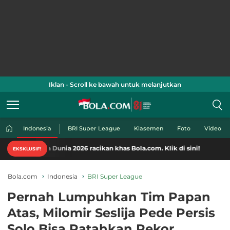
Iklan - Scroll ke bawah untuk melanjutkan
Indonesia
BRI Super League
Klasemen
Foto
Video
 Dunia 2026 racikan khas Bola.com. Klik di sini!
EKSKLUSIF!
Bola.com
Indonesia
BRI Super League
Pernah Lumpuhkan Tim Papan
Atas, Milomir Seslija Pede Persis
Solo Bisa Patahkan Rekor