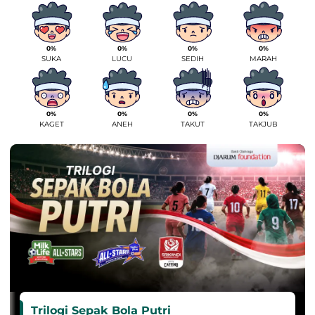
0%
0%
0%
0%
SUKA
LUCU
SEDIH
MARAH
0%
0%
0%
0%
KAGET
ANEH
TAKUT
TAKJUB
Trilogi Sepak Bola Putri