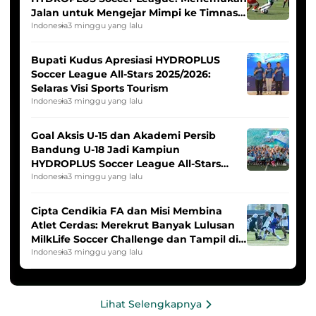
Jalan untuk Mengejar Mimpi ke Timnas
Indonesia Putri
Indonesia
3 minggu yang lalu
Bupati Kudus Apresiasi HYDROPLUS
Soccer League All-Stars 2025/2026:
Selaras Visi Sports Tourism
Indonesia
3 minggu yang lalu
Goal Aksis U-15 dan Akademi Persib
Bandung U-18 Jadi Kampiun
HYDROPLUS Soccer League All-Stars
2025/2026
Indonesia
3 minggu yang lalu
Cipta Cendikia FA dan Misi Membina
Atlet Cerdas: Merekrut Banyak Lulusan
MilkLife Soccer Challenge dan Tampil di
HYDROPLUS Soccer League
Indonesia
3 minggu yang lalu
Lihat Selengkapnya