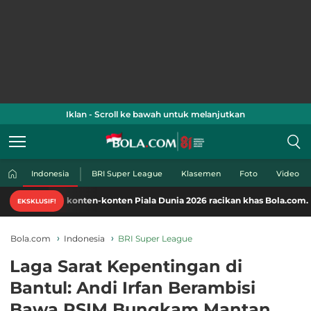
Iklan - Scroll ke bawah untuk melanjutkan
Indonesia
BRI Super League
Klasemen
Foto
Video
ti konten-konten Piala Dunia 2026 racikan khas Bola.com. Klik di sini!
EKSKLUSIF!
Bola.com
Indonesia
BRI Super League
Laga Sarat Kepentingan di
Bantul: Andi Irfan Berambisi
Bawa PSIM Bungkam Mantan