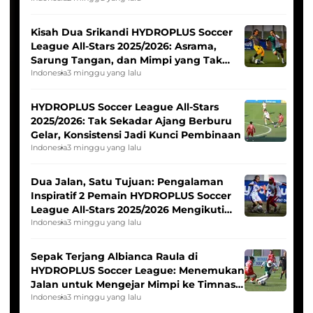
Kisah Dua Srikandi HYDROPLUS Soccer
League All-Stars 2025/2026: Asrama,
Sarung Tangan, dan Mimpi yang Tak
Pernah Padam
Indonesia
3 minggu yang lalu
HYDROPLUS Soccer League All-Stars
2025/2026: Tak Sekadar Ajang Berburu
Gelar, Konsistensi Jadi Kunci Pembinaan
Indonesia
3 minggu yang lalu
Dua Jalan, Satu Tujuan: Pengalaman
Inspiratif 2 Pemain HYDROPLUS Soccer
League All-Stars 2025/2026 Mengikuti
Seleksi Timnas Indonesia Putri
Indonesia
3 minggu yang lalu
Sepak Terjang Albianca Raula di
HYDROPLUS Soccer League: Menemukan
Jalan untuk Mengejar Mimpi ke Timnas
Indonesia Putri
Indonesia
3 minggu yang lalu