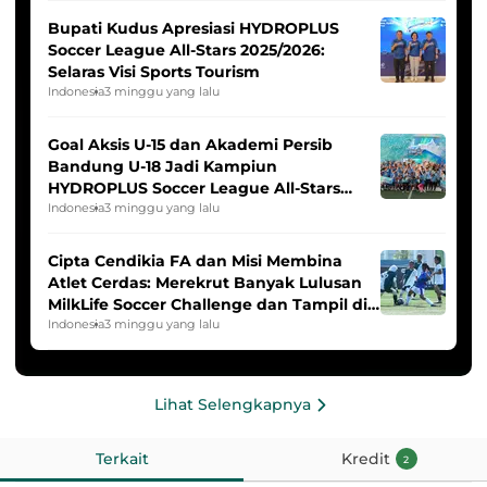
Bupati Kudus Apresiasi HYDROPLUS
Soccer League All-Stars 2025/2026:
Selaras Visi Sports Tourism
Indonesia
3 minggu yang lalu
Goal Aksis U-15 dan Akademi Persib
Bandung U-18 Jadi Kampiun
HYDROPLUS Soccer League All-Stars
2025/2026
Indonesia
3 minggu yang lalu
Cipta Cendikia FA dan Misi Membina
Atlet Cerdas: Merekrut Banyak Lulusan
MilkLife Soccer Challenge dan Tampil di
HYDROPLUS Soccer League
Indonesia
3 minggu yang lalu
Lihat Selengkapnya
Terkait
Kredit
2