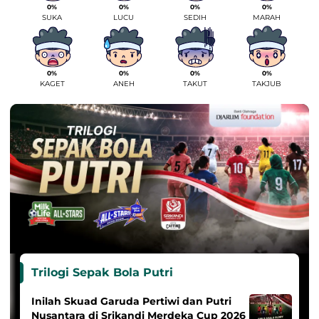
0%
0%
0%
0%
SUKA
LUCU
SEDIH
MARAH
0%
0%
0%
0%
KAGET
ANEH
TAKUT
TAKJUB
Trilogi Sepak Bola Putri
Inilah Skuad Garuda Pertiwi dan Putri
Nusantara di Srikandi Merdeka Cup 2026