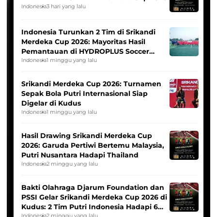
Indonesia
3 hari yang lalu
Indonesia Turunkan 2 Tim di Srikandi
Merdeka Cup 2026: Mayoritas Hasil
Pemantauan di HYDROPLUS Soccer
League
Indonesia
1 minggu yang lalu
Srikandi Merdeka Cup 2026: Turnamen
Sepak Bola Putri Internasional Siap
Digelar di Kudus
Indonesia
1 minggu yang lalu
Hasil Drawing Srikandi Merdeka Cup
2026: Garuda Pertiwi Bertemu Malaysia,
Putri Nusantara Hadapi Thailand
Indonesia
2 minggu yang lalu
Bakti Olahraga Djarum Foundation dan
PSSI Gelar Srikandi Merdeka Cup 2026 di
Kudus: 2 Tim Putri Indonesia Hadapi 6
Tim Asia
Indonesia
2 minggu yang lalu