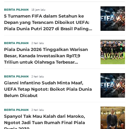
Sasaran
BERITA PILIHAN
18 jam lalu
5 Turnamen FIFA dalam Setahun ke
Depan yang Terancam Diboikot UEFA:
Piala Dunia Putri 2027 di Brasil Paling
Besar
BERITA PILIHAN
2 hari lalu
Piala Dunia 2026 Tinggalkan Warisan
Besar, Kanada Investasikan Rp17,9
Triliun untuk Olahraga Terbesar
Sepanjang Sejarah
BERITA PILIHAN
2 hari lalu
Gianni Infantino Sudah Minta Maaf,
UEFA Tetap Ngotot: Boikot Piala Dunia
Belum Dicabut
BERITA PILIHAN
2 hari lalu
Spanyol Tak Mau Kalah dari Maroko,
Ngotot Jadi Tuan Rumah Final Piala
Dunia 2030