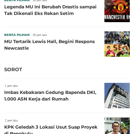
BERITA PILIHAN
18 jam lalu
Legenda MU Ini Berubah Drastis sampai
Tak Dikenali Eks Rekan Setim
BERITA PILIHAN
20 jam lalu
MU Tertarik Lewis Hall, Begini Respons
Newcastle
SOROT
1 jam lalu
Imbas Kebakaran Gedung Bapenda DKI,
1.000 ASN Kerja dari Rumah
2 jam lalu
KPK Geledah 3 Lokasi Usut Suap Proyek
di Bengkulu