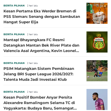
BERITA PILIHAN
2 hari lalu
Kesan Pertama Eks Werder Bremen di
PSS Sleman: Senang dengan Sambutan
Hangat Super Elja
BERITA PILIHAN
2 hari lalu
Mantap! Bhayangkara FC Resmi
Datangkan Mantan Bek River Plate dan
Valencia Asal Argentina, Kevin Leonel
Sibille
BERITA PILIHAN
2 hari lalu
PSIM Matangkan Sistem Pembinaan
Jelang BRI Super League 2026/2027:
Talenta Muda Jadi Investasi Klub
BERITA PILIHAN
2 hari lalu
Kesan Positif Bomber Anyar Persita
Alexandre Ramalingom Selama TC di
Yogyakarta: Budaya Baru, Semangat