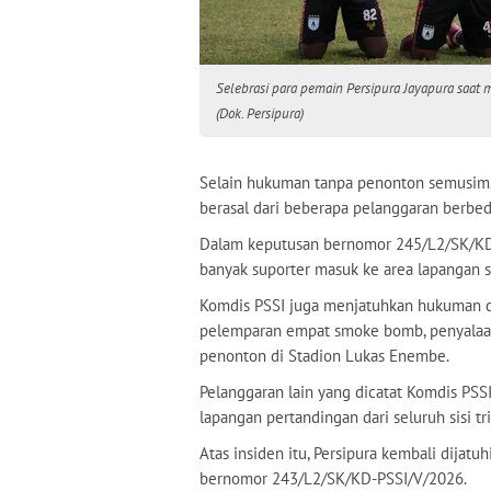
Selebrasi para pemain Persipura Jayapura saa
(Dok. Persipura)
Selain hukuman tanpa penonton semusim, 
berasal dari beberapa pelanggaran berbe
Dalam keputusan bernomor 245/L2/SK/KD-
banyak suporter masuk ke area lapangan s
Komdis PSSI juga menjatuhkan hukuman d
pelemparan empat smoke bomb, penyalaan f
penonton di Stadion Lukas Enembe.
Pelanggaran lain yang dicatat Komdis PSS
lapangan pertandingan dari seluruh sisi tr
Atas insiden itu, Persipura kembali dijatu
bernomor 243/L2/SK/KD-PSSI/V/2026.