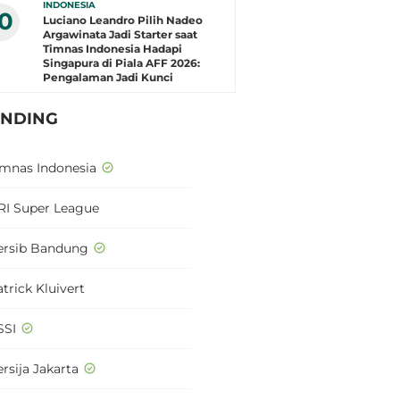
INDONESIA
10
Luciano Leandro Pilih Nadeo
Argawinata Jadi Starter saat
Timnas Indonesia Hadapi
Singapura di Piala AFF 2026:
Pengalaman Jadi Kunci
ENDING
imnas Indonesia
RI Super League
ersib Bandung
trick Kluivert
SSI
rsija Jakarta