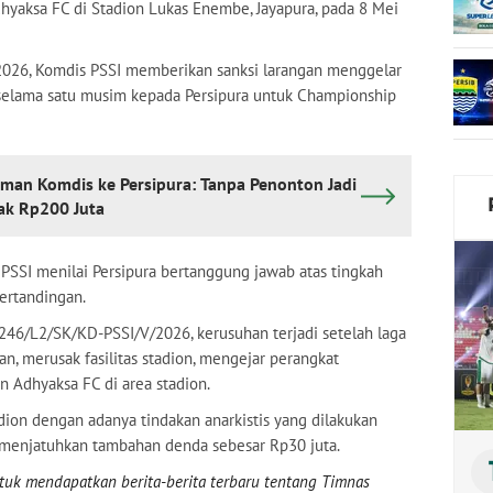
yaksa FC di Stadion Lukas Enembe, Jayapura, pada 8 Mei
2026, Komdis PSSI memberikan sanksi larangan menggelar
elama satu musim kepada Persipura untuk Championship
an Komdis ke Persipura: Tanpa Penonton Jadi
k Rp200 Juta
 PSSI menilai Persipura bertanggung jawab atas tingkah
pertandingan.
246/L2/SK/KD-PSSI/V/2026, kerusuhan terjadi setelah laga
n, merusak fasilitas stadion, mengejar perangkat
 Adhyaksa FC di area stadion.
dion dengan adanya tindakan anarkistis yang dilakukan
I menjatuhkan tambahan denda sebesar Rp30 juta.
uk mendapatkan berita-berita terbaru tentang Timnas