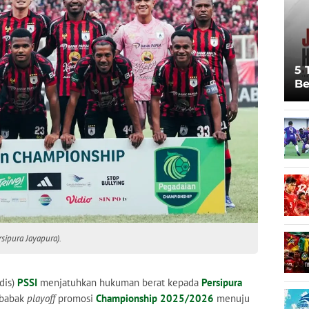
5 
Be
Pi
Sp
Ju
sipura Jayapura).
dis)
PSSI
menjatuhkan hukuman berat kepada
Persipura
 babak
playoff
promosi
Championship 2025/2026
menuju