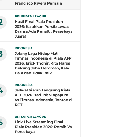
Francisco Rivera Pemain
Terbaik, Arlyansyah Bersinar,
Gustavo Henrique Top Skor
BRI SUPER LEAGUE
2
Hasil Final Piala Presiden
2026: Kalahkan Persib Lewat
Drama Adu Penalti, Persebaya
Juara!
INDONESIA
3
Jelang Laga Hidup Mati
Timnas Indonesia di Piala AFF
2026, Erick Thohir: Kita Harus
Dukung John Herdman, Kala
Baik dan Tidak Baik
INDONESIA
4
Jadwal Siaran Langsung Piala
AFF 2026 Hari Ini: Singapura
Vs Timnas Indonesia, Tonton di
RCTI
BRI SUPER LEAGUE
5
Link Live Streaming Final
Piala Presiden 2026: Persib Vs
Persebaya