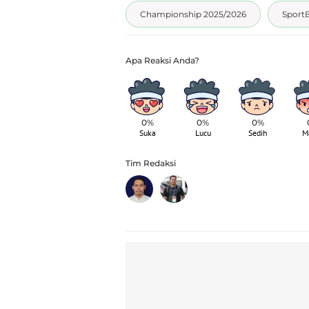
Championship 2025/2026
SportB
0%
0%
0%
Suka
Lucu
Sedih
M
Tim Redaksi