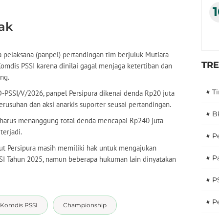
ak
 pelaksana (panpel) pertandingan tim berjuluk Mutiara
TR
mdis PSSI karena dinilai gagal menjaga ketertiban dan
ng.
#
T
PSSI/V/2026, panpel Persipura dikenai denda Rp20 juta
rusuhan dan aksi anarkis suporter seusai pertandingan.
#
B
l harus menanggung total denda mencapai Rp240 juta
terjadi.
#
P
t Persipura masih memiliki hak untuk mengajukan
#
Pa
PSSI Tahun 2025, namun beberapa hukuman lain dinyatakan
#
P
#
Pe
Komdis PSSI
Championship