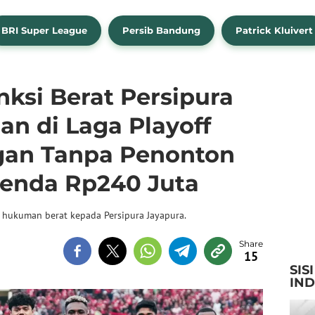
BRI Super League
Persib Bandung
Patrick Kluivert
ksi Berat Persipura
n di Laga Playoff
gan Tanpa Penonton
enda Rp240 Juta
 hukuman berat kepada Persipura Jayapura.
15
SIS
IN