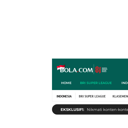
HOME
BRI SUPER LEAGUE
IND
INDONESIA
BRI SUPER LEAGUE
KLASEMEN
EKSKLUSIF!:
Nikmati konten-konten