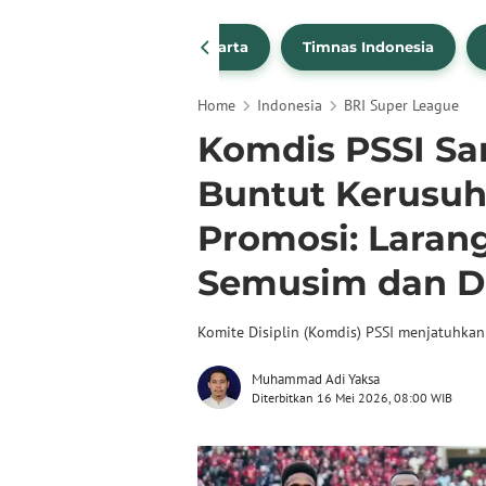
PSSI
Persija Jakarta
Timnas Indonesia
Home
Indonesia
BRI Super League
Komdis PSSI San
Buntut Kerusuha
Promosi: Laran
Semusim dan D
Komite Disiplin (Komdis) PSSI menjatuhkan
Muhammad Adi Yaksa
Diterbitkan 16 Mei 2026, 08:00 WIB