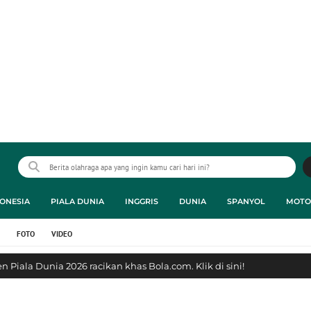
ONESIA
PIALA DUNIA
INGGRIS
DUNIA
SPANYOL
MOTO
FOTO
VIDEO
 Piala Dunia 2026 racikan khas Bola.com. Klik di sini!