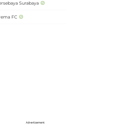
ersebaya Surabaya
rema FC
Advertisement