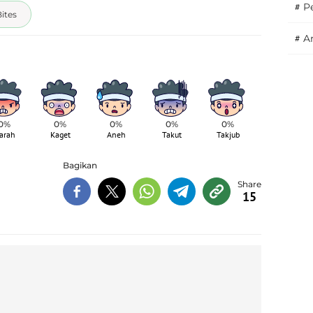
#
P
ites
#
A
0%
0%
0%
0%
0%
arah
Kaget
Aneh
Takut
Takjub
Bagikan
15