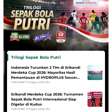
Trilogi Sepak Bola Putri
Indonesia Turunkan 2 Tim di Srikandi
Merdeka Cup 2026: Mayoritas Hasil
Pemantauan di HYDROPLUS Soccer
League
Indonesia
1 minggu yang lalu
Srikandi Merdeka Cup 2026: Turnamen
Sepak Bola Putri Internasional Siap
Digelar di Kudus
Indonesia
1 minggu yang lalu