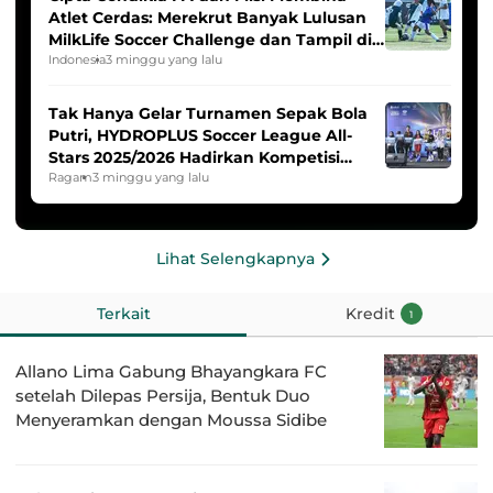
Atlet Cerdas: Merekrut Banyak Lulusan
MilkLife Soccer Challenge dan Tampil di
HYDROPLUS Soccer League
Indonesia
3 minggu yang lalu
Tak Hanya Gelar Turnamen Sepak Bola
Putri, HYDROPLUS Soccer League All-
Stars 2025/2026 Hadirkan Kompetisi
Band dan Dance
Ragam
3 minggu yang lalu
Lihat Selengkapnya
Terkait
Kredit
1
Allano Lima Gabung Bhayangkara FC
setelah Dilepas Persija, Bentuk Duo
Menyeramkan dengan Moussa Sidibe