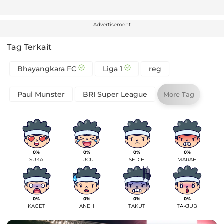
Advertisement
Tag Terkait
Bhayangkara FC
Liga 1
reg
Paul Munster
BRI Super League
More Tag
0%
0%
0%
0%
SUKA
LUCU
SEDIH
MARAH
0%
0%
0%
0%
KAGET
ANEH
TAKUT
TAKJUB