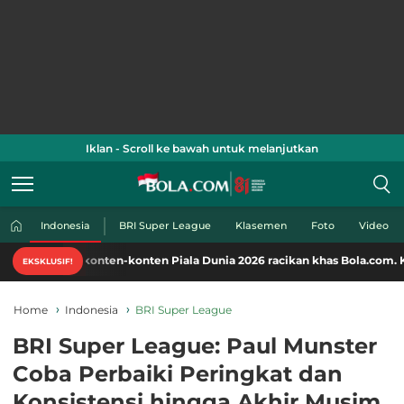
Iklan - Scroll ke bawah untuk melanjutkan
Indonesia
BRI Super League
Klasemen
Foto
Video
 konten-konten Piala Dunia 2026 racikan khas Bola.com. Klik di sini!
EKSKLUSIF!
Home
Indonesia
BRI Super League
BRI Super League: Paul Munster
Coba Perbaiki Peringkat dan
Konsistensi hingga Akhir Musim