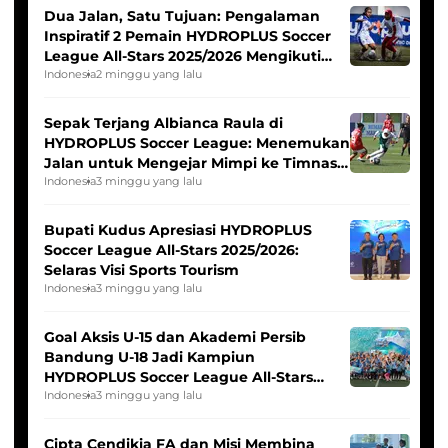
Dua Jalan, Satu Tujuan: Pengalaman
Inspiratif 2 Pemain HYDROPLUS Soccer
League All-Stars 2025/2026 Mengikuti
Seleksi Timnas Indonesia Putri
Indonesia
2 minggu yang lalu
Sepak Terjang Albianca Raula di
HYDROPLUS Soccer League: Menemukan
Jalan untuk Mengejar Mimpi ke Timnas
Indonesia Putri
Indonesia
3 minggu yang lalu
Bupati Kudus Apresiasi HYDROPLUS
Soccer League All-Stars 2025/2026:
Selaras Visi Sports Tourism
Indonesia
3 minggu yang lalu
Goal Aksis U-15 dan Akademi Persib
Bandung U-18 Jadi Kampiun
HYDROPLUS Soccer League All-Stars
2025/2026
Indonesia
3 minggu yang lalu
Cipta Cendikia FA dan Misi Membina