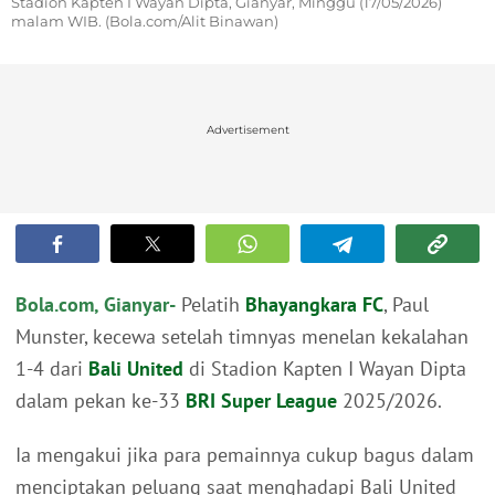
Stadion Kapten I Wayan Dipta, Gianyar, Minggu (17/05/2026)
malam WIB. (Bola.com/Alit Binawan)
Advertisement
Bola.com, Gianyar-
Pelatih
Bhayangkara FC
, Paul
Munster, kecewa setelah timnyas menelan kekalahan
1-4 dari
Bali United
di Stadion Kapten I Wayan Dipta
dalam pekan ke-33
BRI Super League
2025/2026.
Ia mengakui jika para pemainnya cukup bagus dalam
menciptakan peluang saat menghadapi Bali United