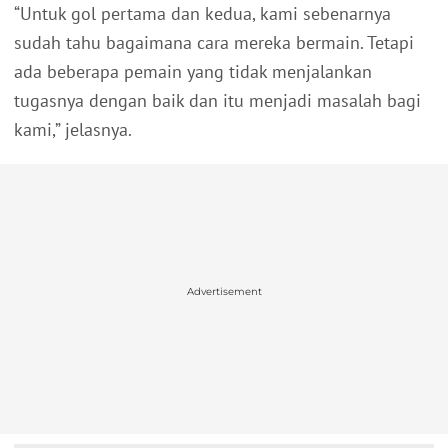
“Untuk gol pertama dan kedua, kami sebenarnya
sudah tahu bagaimana cara mereka bermain. Tetapi
ada beberapa pemain yang tidak menjalankan
tugasnya dengan baik dan itu menjadi masalah bagi
kami,” jelasnya.
Advertisement