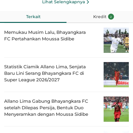
Lihat Selengkapnya
Terkait
Kredit
2
Memukau Musim Lalu, Bhayangkara
FC Pertahankan Moussa Sidibe
Statistik Ciamik Allano Lima, Senjata
Baru Lini Serang Bhayangkara FC di
Super League 2026/2027
Allano Lima Gabung Bhayangkara FC
setelah Dilepas Persija, Bentuk Duo
Menyeramkan dengan Moussa Sidibe