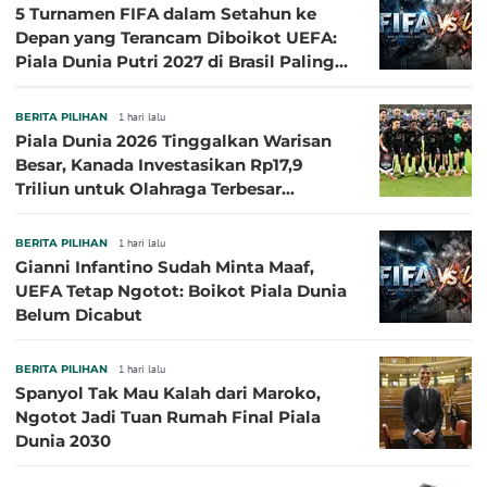
5 Turnamen FIFA dalam Setahun ke
Depan yang Terancam Diboikot UEFA:
Piala Dunia Putri 2027 di Brasil Paling
Besar
BERITA PILIHAN
1 hari lalu
Piala Dunia 2026 Tinggalkan Warisan
Besar, Kanada Investasikan Rp17,9
Triliun untuk Olahraga Terbesar
Sepanjang Sejarah
BERITA PILIHAN
1 hari lalu
Gianni Infantino Sudah Minta Maaf,
UEFA Tetap Ngotot: Boikot Piala Dunia
Belum Dicabut
BERITA PILIHAN
1 hari lalu
Spanyol Tak Mau Kalah dari Maroko,
Ngotot Jadi Tuan Rumah Final Piala
Dunia 2030