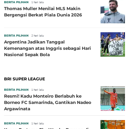
BERITA PILIHAN
1 hari lalu
Thomas Muller Menilai MLS Makin
Bergengsi Berkat Piala Dunia 2026
BERITA PILIHAN
2 hari lalu
Argentina Jadikan Tanggal
Kemenangan atas Inggris sebagai Hari
Nasional Sepak Bola
BRI SUPER LEAGUE
BERITA PILIHAN
1 hari lalu
Resmi! Kadu Monteiro Berlabuh ke
Borneo FC Samarinda, Gantikan Nadeo
Argawinata
BERITA PILIHAN
1 hari lalu