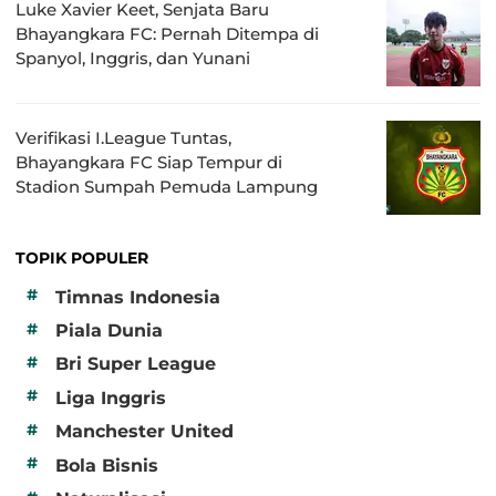
Luke Xavier Keet, Senjata Baru
Bhayangkara FC: Pernah Ditempa di
Spanyol, Inggris, dan Yunani
Verifikasi I.League Tuntas,
Bhayangkara FC Siap Tempur di
Stadion Sumpah Pemuda Lampung
TOPIK POPULER
#
Timnas Indonesia
#
Piala Dunia
#
Bri Super League
#
Liga Inggris
#
Manchester United
#
Bola Bisnis