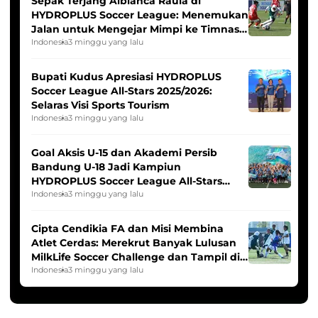
Sepak Terjang Albianca Raula di
HYDROPLUS Soccer League: Menemukan
Jalan untuk Mengejar Mimpi ke Timnas
Indonesia Putri
Indonesia
3 minggu yang lalu
Bupati Kudus Apresiasi HYDROPLUS
Soccer League All-Stars 2025/2026:
Selaras Visi Sports Tourism
Indonesia
3 minggu yang lalu
Goal Aksis U-15 dan Akademi Persib
Bandung U-18 Jadi Kampiun
HYDROPLUS Soccer League All-Stars
2025/2026
Indonesia
3 minggu yang lalu
Cipta Cendikia FA dan Misi Membina
Atlet Cerdas: Merekrut Banyak Lulusan
MilkLife Soccer Challenge dan Tampil di
HYDROPLUS Soccer League
Indonesia
3 minggu yang lalu