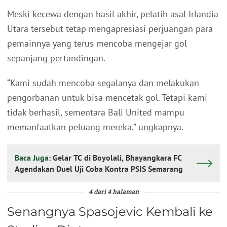
Meski kecewa dengan hasil akhir, pelatih asal Irlandia
Utara tersebut tetap mengapresiasi perjuangan para
pemainnya yang terus mencoba mengejar gol
sepanjang pertandingan.
“Kami sudah mencoba segalanya dan melakukan
pengorbanan untuk bisa mencetak gol. Tetapi kami
tidak berhasil, sementara Bali United mampu
memanfaatkan peluang mereka,” ungkapnya.
Baca Juga:
Gelar TC di Boyolali, Bhayangkara FC
Agendakan Duel Uji Coba Kontra PSIS Semarang
4 dari 4 halaman
Senangnya Spasojevic Kembali ke