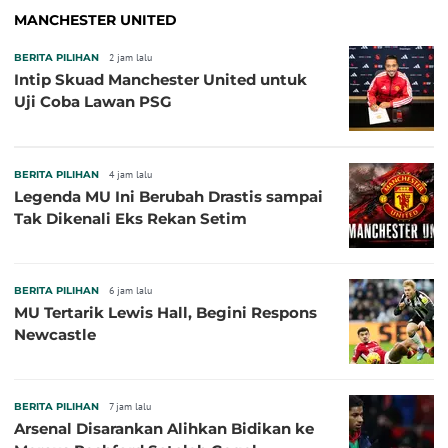
MANCHESTER UNITED
BERITA PILIHAN
2 jam lalu
Intip Skuad Manchester United untuk
Uji Coba Lawan PSG
BERITA PILIHAN
4 jam lalu
Legenda MU Ini Berubah Drastis sampai
Tak Dikenali Eks Rekan Setim
BERITA PILIHAN
6 jam lalu
MU Tertarik Lewis Hall, Begini Respons
Newcastle
BERITA PILIHAN
7 jam lalu
Arsenal Disarankan Alihkan Bidikan ke