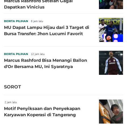
Marcus Rashford Setelah Gagal
Dapatkan Vinicius
BERITA PILIHAN
8 jam lalu
MU Dapat Lampu Hijau dari 3 Target di
Bursa Transfer: Jhon Lucumi Favorit
BERITA PILIHAN
12 jam lalu
Marcus Rashford Bisa Menangi Ballon
d'Or Bersama MU, Ini Syaratnya
SOROT
2 jam lalu
Motif Penyiksaan dan Penyekapan
Karyawan Koperasi di Tangerang