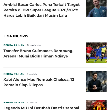
Ambisi Besar Carlos Pena Terkait Target
Persita di BRI Super League 2026/2027:
Harus Lebih Baik dari Musim Lalu
LIGA INGGRIS
BERITA PILIHAN
26 menit lalu
Transfer Bruno Guimaraes Rampung,
Arsenal Mulai Bidik Iliman Ndiaye
BERITA PILIHAN
2 jam lalu
Xabi Alonso Mau Rombak Chelsea, 12
Pemain Siap Dilepas
BERITA PILIHAN
4 jam lalu
Legenda MU Ini Berubah Drastis sampai