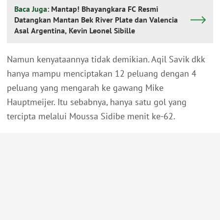
Baca Juga:
Mantap! Bhayangkara FC Resmi
Datangkan Mantan Bek River Plate dan Valencia
Asal Argentina, Kevin Leonel Sibille
Namun kenyataannya tidak demikian. Aqil Savik dkk
hanya mampu menciptakan 12 peluang dengan 4
peluang yang mengarah ke gawang Mike
Hauptmeijer. Itu sebabnya, hanya satu gol yang
tercipta melalui Moussa Sidibe menit ke-62.