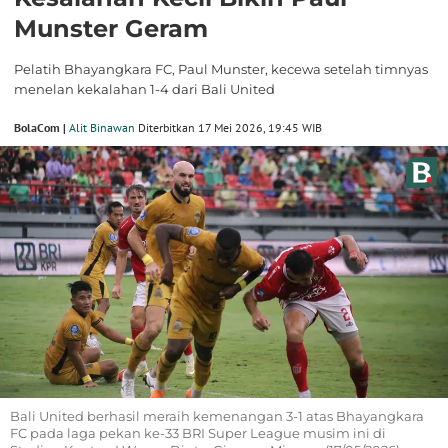
Munster Geram
Pelatih Bhayangkara FC, Paul Munster, kecewa setelah timnyas
menelan kekalahan 1-4 dari Bali United
BolaCom |
Alit Binawan
Diterbitkan 17 Mei 2026, 19:45 WIB
Bali United berhasil meraih kemenangan 3-1 atas Bhayangkara
FC pada laga pekan ke-33 BRI Super League musim ini di