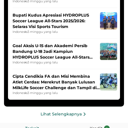
Indonesia Putri
Indonesia
3 minggu yang lalu
Bupati Kudus Apresiasi HYDROPLUS
Soccer League All-Stars 2025/2026:
Selaras Visi Sports Tourism
Indonesia
3 minggu yang lalu
Goal Aksis U-15 dan Akademi Persib
Bandung U-18 Jadi Kampiun
HYDROPLUS Soccer League All-Stars
2025/2026
Indonesia
3 minggu yang lalu
Cipta Cendikia FA dan Misi Membina
Atlet Cerdas: Merekrut Banyak Lulusan
MilkLife Soccer Challenge dan Tampil di
HYDROPLUS Soccer League
Indonesia
3 minggu yang lalu
Lihat Selengkapnya