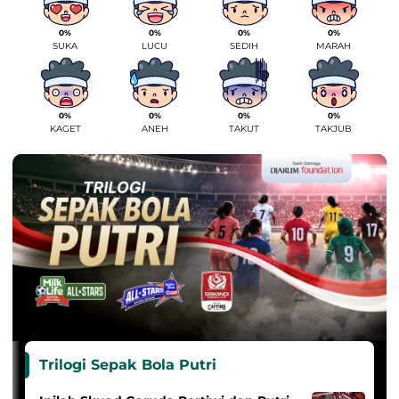
0%
0%
0%
0%
SUKA
LUCU
SEDIH
MARAH
0%
0%
0%
0%
KAGET
ANEH
TAKUT
TAKJUB
Trilogi Sepak Bola Putri