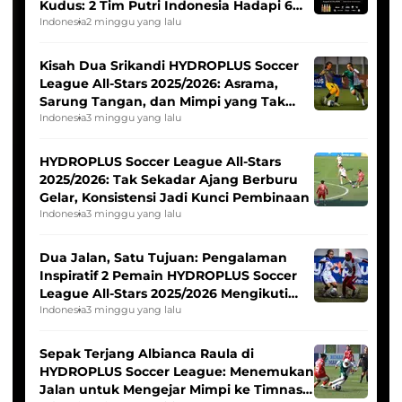
Kudus: 2 Tim Putri Indonesia Hadapi 6
Tim Asia
Indonesia
2 minggu yang lalu
Kisah Dua Srikandi HYDROPLUS Soccer
League All-Stars 2025/2026: Asrama,
Sarung Tangan, dan Mimpi yang Tak
Pernah Padam
Indonesia
3 minggu yang lalu
HYDROPLUS Soccer League All-Stars
2025/2026: Tak Sekadar Ajang Berburu
Gelar, Konsistensi Jadi Kunci Pembinaan
Indonesia
3 minggu yang lalu
Dua Jalan, Satu Tujuan: Pengalaman
Inspiratif 2 Pemain HYDROPLUS Soccer
League All-Stars 2025/2026 Mengikuti
Seleksi Timnas Indonesia Putri
Indonesia
3 minggu yang lalu
Sepak Terjang Albianca Raula di
HYDROPLUS Soccer League: Menemukan
Jalan untuk Mengejar Mimpi ke Timnas