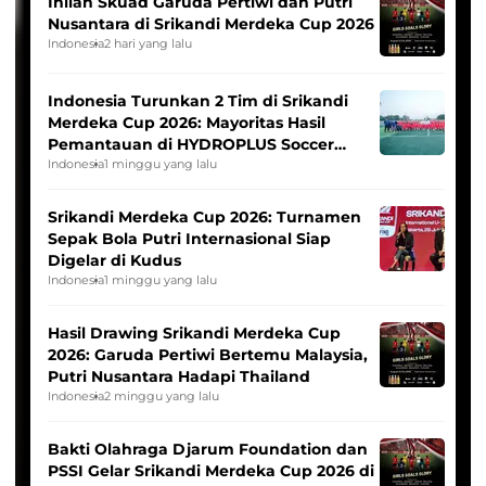
Inilah Skuad Garuda Pertiwi dan Putri
Nusantara di Srikandi Merdeka Cup 2026
Indonesia
2 hari yang lalu
Indonesia Turunkan 2 Tim di Srikandi
Merdeka Cup 2026: Mayoritas Hasil
Pemantauan di HYDROPLUS Soccer
League
Indonesia
1 minggu yang lalu
Srikandi Merdeka Cup 2026: Turnamen
Sepak Bola Putri Internasional Siap
Digelar di Kudus
Indonesia
1 minggu yang lalu
Hasil Drawing Srikandi Merdeka Cup
2026: Garuda Pertiwi Bertemu Malaysia,
Putri Nusantara Hadapi Thailand
Indonesia
2 minggu yang lalu
Bakti Olahraga Djarum Foundation dan
PSSI Gelar Srikandi Merdeka Cup 2026 di