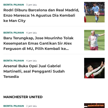
BERITA PILIHAN
3 jam lalu
Rodri Diburu Barcelona dan Real Madrid,
Enzo Maresca: 14 Agustus Dia Kembali
ke Man City
BERITA PILIHAN
4 jam lalu
Baru Terungkap, Jose Mourinho Tolak
Kesempatan Emas Gantikan Sir Alex
Ferguson di MU, Pilih Kembali ke
Chelsea
BERITA PILIHAN
4 jam lalu
Arsenal Buka Opsi Jual Gabriel
Martinelli, asal Pengganti Sudah
Tersedia
MANCHESTER UNITED
BERITA PILIHAN
2 jam lalu