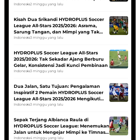
Tim Asia
Indonesia
2 minggu yang lalu
Kisah Dua Srikandi HYDROPLUS Soccer
League All-Stars 2025/2026: Asrama,
Sarung Tangan, dan Mimpi yang Tak
Pernah Padam
Indonesia
3 minggu yang lalu
HYDROPLUS Soccer League All-Stars
2025/2026: Tak Sekadar Ajang Berburu
Gelar, Konsistensi Jadi Kunci Pembinaan
Indonesia
3 minggu yang lalu
Dua Jalan, Satu Tujuan: Pengalaman
Inspiratif 2 Pemain HYDROPLUS Soccer
League All-Stars 2025/2026 Mengikuti
Seleksi Timnas Indonesia Putri
Indonesia
3 minggu yang lalu
Sepak Terjang Albianca Raula di
HYDROPLUS Soccer League: Menemukan
Jalan untuk Mengejar Mimpi ke Timnas
Indonesia Putri
Indonesia
4 minggu yang lalu