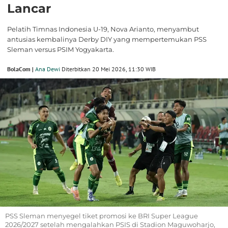
Lancar
Pelatih Timnas Indonesia U-19, Nova Arianto, menyambut
antusias kembalinya Derby DIY yang mempertemukan PSS
Sleman versus PSIM Yogyakarta.
BolaCom |
Ana Dewi
Diterbitkan 20 Mei 2026, 11:30 WIB
PSS Sleman menyegel tiket promosi ke BRI Super League
2026/2027 setelah mengalahkan PSIS di Stadion Maguwoharjo,