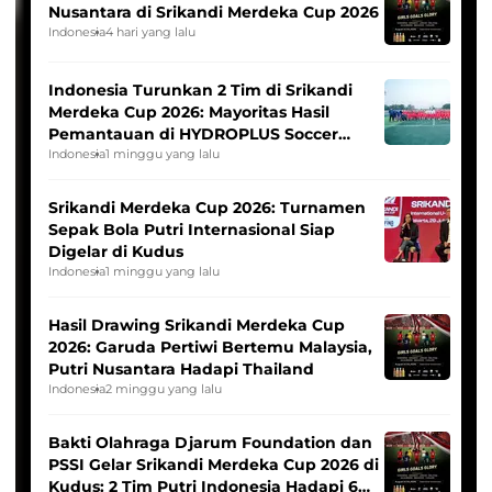
Nusantara di Srikandi Merdeka Cup 2026
Indonesia
4 hari yang lalu
Indonesia Turunkan 2 Tim di Srikandi
Merdeka Cup 2026: Mayoritas Hasil
Pemantauan di HYDROPLUS Soccer
League
Indonesia
1 minggu yang lalu
Srikandi Merdeka Cup 2026: Turnamen
Sepak Bola Putri Internasional Siap
Digelar di Kudus
Indonesia
1 minggu yang lalu
Hasil Drawing Srikandi Merdeka Cup
2026: Garuda Pertiwi Bertemu Malaysia,
Putri Nusantara Hadapi Thailand
Indonesia
2 minggu yang lalu
Bakti Olahraga Djarum Foundation dan
PSSI Gelar Srikandi Merdeka Cup 2026 di
Kudus: 2 Tim Putri Indonesia Hadapi 6