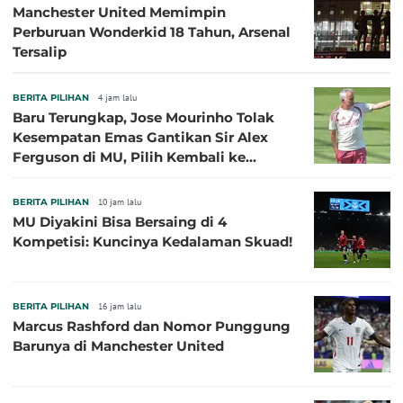
Manchester United Memimpin
Perburuan Wonderkid 18 Tahun, Arsenal
Tersalip
BERITA PILIHAN
4 jam lalu
Baru Terungkap, Jose Mourinho Tolak
Kesempatan Emas Gantikan Sir Alex
Ferguson di MU, Pilih Kembali ke
Chelsea
BERITA PILIHAN
10 jam lalu
MU Diyakini Bisa Bersaing di 4
Kompetisi: Kuncinya Kedalaman Skuad!
BERITA PILIHAN
16 jam lalu
Marcus Rashford dan Nomor Punggung
Barunya di Manchester United