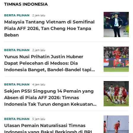
TIMNAS INDONESIA
BERITA PILIHAN
2 jam lalu
Malaysia Tantang Vietnam di Semifinal
Piala AFF 2026, Tan Cheng Hoe Tanpa
Beban
BERITA PILIHAN
2 jam lalu
Yunus Nusi Prihatin Justin Hubner
Dapat Pelecehan di Medsos: Dia
Indonesia Banget, Bandel-Bandel tapi
Semangat Garudanya Sangat Tinggi
BERITA PILIHAN
4 jam lalu
Sekjen PSSI Singgung 14 Pemain yang
Absen di Piala AFF 2026: Timnas
Indonesia Tak Turun dengan Kekuatan
Terbaik
BERITA PILIHAN
5 jam lalu
Ulasan Pemain Naturalisasi Timnas
Indonesia yang Bakal Berkiprah di BRI