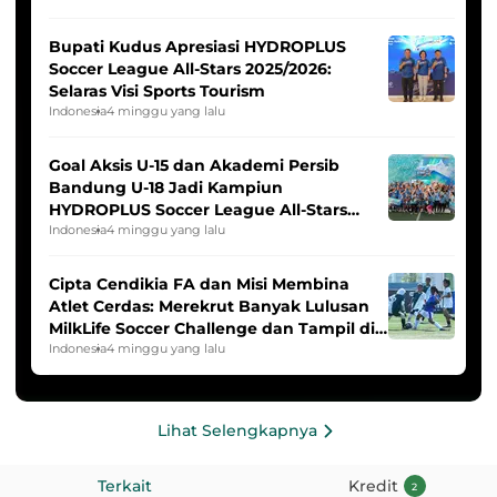
Bupati Kudus Apresiasi HYDROPLUS
Soccer League All-Stars 2025/2026:
Selaras Visi Sports Tourism
Indonesia
4 minggu yang lalu
Goal Aksis U-15 dan Akademi Persib
Bandung U-18 Jadi Kampiun
HYDROPLUS Soccer League All-Stars
2025/2026
Indonesia
4 minggu yang lalu
Cipta Cendikia FA dan Misi Membina
Atlet Cerdas: Merekrut Banyak Lulusan
MilkLife Soccer Challenge dan Tampil di
HYDROPLUS Soccer League
Indonesia
4 minggu yang lalu
Lihat Selengkapnya
Terkait
Kredit
2