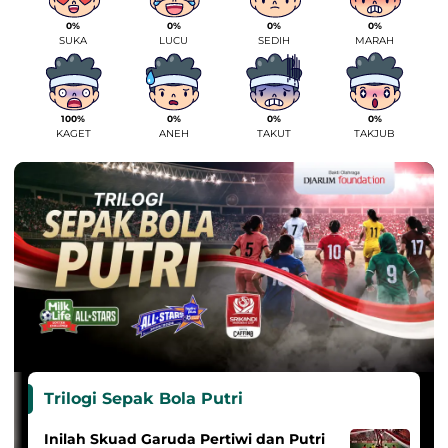
0%
0%
0%
0%
SUKA
LUCU
SEDIH
MARAH
100%
0%
0%
0%
KAGET
ANEH
TAKUT
TAKJUB
Trilogi Sepak Bola Putri
Inilah Skuad Garuda Pertiwi dan Putri