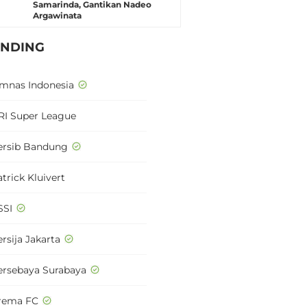
Samarinda, Gantikan Nadeo
Argawinata
ENDING
imnas Indonesia
RI Super League
ersib Bandung
trick Kluivert
SSI
rsija Jakarta
ersebaya Surabaya
rema FC