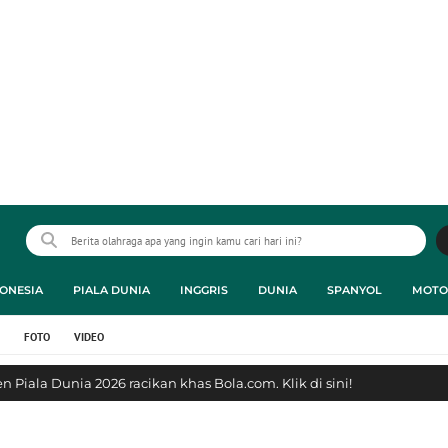
ONESIA
PIALA DUNIA
INGGRIS
DUNIA
SPANYOL
MOTO
FOTO
VIDEO
 Piala Dunia 2026 racikan khas Bola.com. Klik di sini!