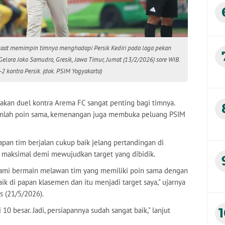
, saat memimpin timnya menghadapi Persik Kediri pada laga pekan
lora Joko Samudro, Gresik, Jawa Timur, Jumat (13/2/2026) sore WIB.
 kontra Persik. (dok. PSIM Yogyakarta)
takan duel kontra Arema FC sangat penting bagi timnya.
jumlah poin sama, kemenangan juga membuka peluang PSIM
iapan tim berjalan cukup baik jelang pertandingan di
l maksimal demi mewujudkan target yang dibidik.
 kami bermain melawan tim yang memiliki poin sama dengan
aik di papan klasemen dan itu menjadi target saya," ujarnya
is (21/5/2026).
 10 besar. Jadi, persiapannya sudah sangat baik," lanjut