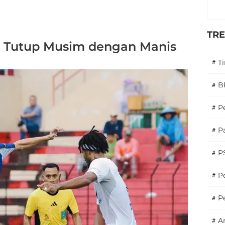
TR
IM Tutup Musim dengan Manis
#
T
#
B
#
P
#
Pa
#
P
#
Pe
#
P
#
A