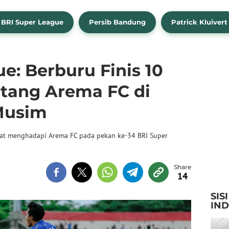
BRI Super League
Persib Bandung
Patrick Kluivert
e: Berburu Finis 10
ntang Arema FC di
Musim
at menghadapi Arema FC pada pekan ke-34 BRI Super
14
SIS
IN