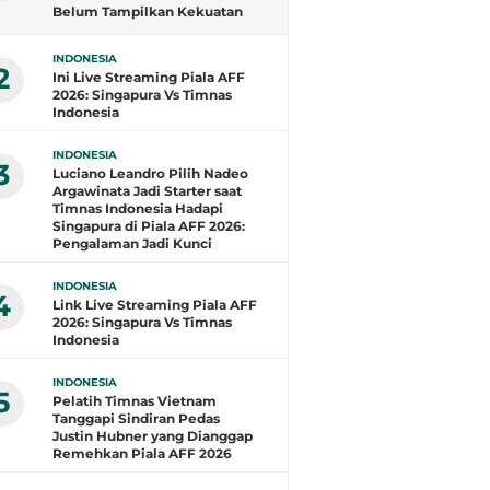
Belum Tampilkan Kekuatan
Terbaik: Banyak Pemain di
Eropa Tidak Bisa
INDONESIA
Berpartisipasi
2
Ini Live Streaming Piala AFF
2026: Singapura Vs Timnas
Indonesia
INDONESIA
3
Luciano Leandro Pilih Nadeo
Argawinata Jadi Starter saat
Timnas Indonesia Hadapi
Singapura di Piala AFF 2026:
Pengalaman Jadi Kunci
INDONESIA
4
Link Live Streaming Piala AFF
2026: Singapura Vs Timnas
Indonesia
INDONESIA
5
Pelatih Timnas Vietnam
Tanggapi Sindiran Pedas
Justin Hubner yang Dianggap
Remehkan Piala AFF 2026