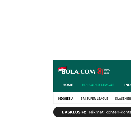
HOME
BRI SUPER LEAGUE
IND
INDONESIA
BRI SUPER LEAGUE
KLASEMEN
EKSKLUSIF!:
Nikmati konten-konten