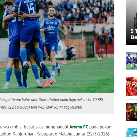
5 
Be
Pi
Sp
Ju
ua gol tanpa balas atas Dewa United pada laga pekan ke-10 BRI
Rabu (22/10/2025) sore WIB. (dok. PSIM Yogyakarta)
wa ambisi besar saat menghadapi
Arema FC
pada pekan
tadion Kanjuruhan, Kabupaten Malang, Jumat (22/5/2026)