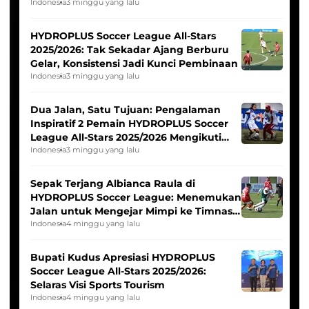
Pernah Padam
Indonesia
3 minggu yang lalu
HYDROPLUS Soccer League All-Stars
2025/2026: Tak Sekadar Ajang Berburu
Gelar, Konsistensi Jadi Kunci Pembinaan
Indonesia
3 minggu yang lalu
Dua Jalan, Satu Tujuan: Pengalaman
Inspiratif 2 Pemain HYDROPLUS Soccer
League All-Stars 2025/2026 Mengikuti
Seleksi Timnas Indonesia Putri
Indonesia
3 minggu yang lalu
Sepak Terjang Albianca Raula di
HYDROPLUS Soccer League: Menemukan
Jalan untuk Mengejar Mimpi ke Timnas
Indonesia Putri
Indonesia
4 minggu yang lalu
Bupati Kudus Apresiasi HYDROPLUS
Soccer League All-Stars 2025/2026:
Selaras Visi Sports Tourism
Indonesia
4 minggu yang lalu