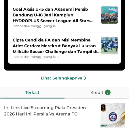
Goal Aksis U-15 dan Akademi Persib
Bandung U-18 Jadi Kampiun
HYDROPLUS Soccer League All-Stars
2025/2026
Indonesia
4 minggu yang lalu
Cipta Cendikia FA dan Misi Membina
Atlet Cerdas: Merekrut Banyak Lulusan
MilkLife Soccer Challenge dan Tampil di
HYDROPLUS Soccer League
Indonesia
4 minggu yang lalu
Lihat Selengkapnya
Terkait
Kredit
2
Ini Link Live Streaming Piala Presiden
2026 Hari Ini: Persija Vs Arema FC