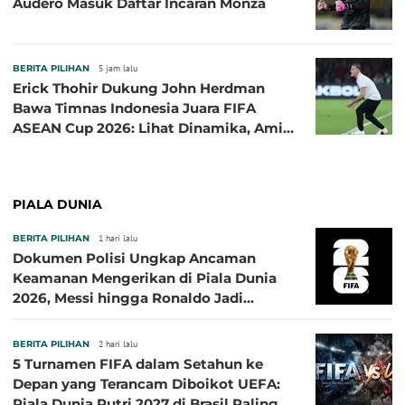
Audero Masuk Daftar Incaran Monza
BERITA PILIHAN
5 jam lalu
Erick Thohir Dukung John Herdman
Bawa Timnas Indonesia Juara FIFA
ASEAN Cup 2026: Lihat Dinamika, Amit-
Amit Nanti Ada Pemain Cedera
PIALA DUNIA
BERITA PILIHAN
1 hari lalu
Dokumen Polisi Ungkap Ancaman
Keamanan Mengerikan di Piala Dunia
2026, Messi hingga Ronaldo Jadi
Sasaran
BERITA PILIHAN
2 hari lalu
5 Turnamen FIFA dalam Setahun ke
Depan yang Terancam Diboikot UEFA:
Piala Dunia Putri 2027 di Brasil Paling