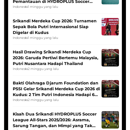
Pemantauan di HYDROPLUS Soccer
League
Indonesia
1 minggu yang lalu
Srikandi Merdeka Cup 2026: Turnamen
Sepak Bola Putri Internasional Siap
Digelar di Kudus
Indonesia
1 minggu yang lalu
Hasil Drawing Srikandi Merdeka Cup
2026: Garuda Pertiwi Bertemu Malaysia,
Putri Nusantara Hadapi Thailand
Indonesia
2 minggu yang lalu
Bakti Olahraga Djarum Foundation dan
PSSI Gelar Srikandi Merdeka Cup 2026 di
Kudus: 2 Tim Putri Indonesia Hadapi 6
Tim Asia
Indonesia
2 minggu yang lalu
Kisah Dua Srikandi HYDROPLUS Soccer
League All-Stars 2025/2026: Asrama,
Sarung Tangan, dan Mimpi yang Tak