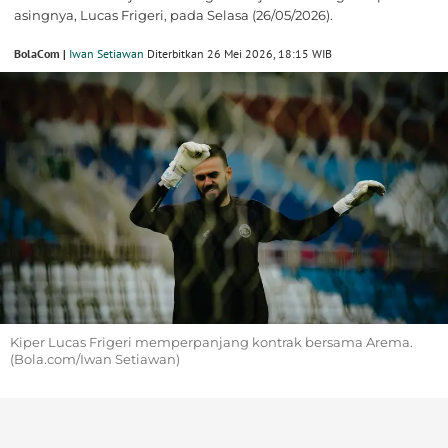
asingnya, Lucas Frigeri, pada Selasa (26/05/2026).
BolaCom |
Iwan Setiawan
Diterbitkan 26 Mei 2026, 18:15 WIB
Kiper Lucas Frigeri memperpanjang kontrak bersama Arema.
(Bola.com/Iwan Setiawan)