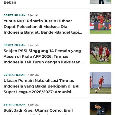
Beban
BERITA PILIHAN
2 jam lalu
Yunus Nusi Prihatin Justin Hubner
Dapat Pelecehan di Medsos: Dia
Indonesia Banget, Bandel-Bandel tapi
Semangat Garudanya Sangat Tinggi
BERITA PILIHAN
4 jam lalu
Sekjen PSSI Singgung 14 Pemain yang
Absen di Piala AFF 2026: Timnas
Indonesia Tak Turun dengan Kekuatan
Terbaik
BERITA PILIHAN
4 jam lalu
Ulasan Pemain Naturalisasi Timnas
Indonesia yang Bakal Berkiprah di BRI
Super League 2026/2027: Amunisi
Persib Makin Megah!
BERITA PILIHAN
5 jam lalu
Sulit Jadi Kiper Utama Como, Emil