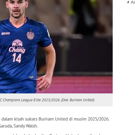
#
A
C Champions League Elite 2025/2026. (Dok. Buriram United)
a dalam kisah sukses Buriram United di musim 2025/2026.
aruda, Sandy Walsh.