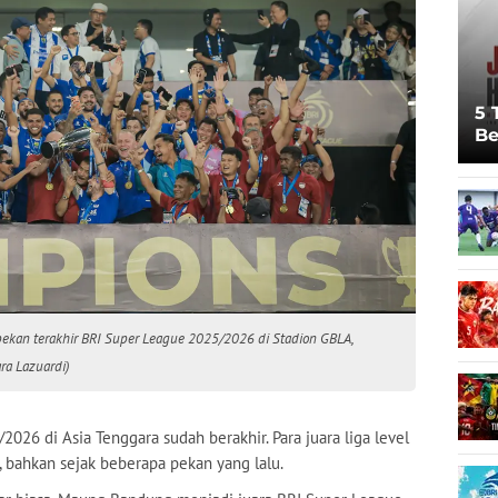
5 
Be
Pi
Sp
Ju
pekan terakhir BRI Super League 2025/2026 di Stadion GBLA,
ra Lazuardi)
26 di Asia Tenggara sudah berakhir. Para juara liga level
i, bahkan sejak beberapa pekan yang lalu.