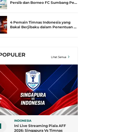
Persib dan Borneo FC Sumbang Pe…
4 Pemain Timnas Indonesia yang
Bakal Berjibaku dalam Penentuan …
POPULER
Lihat Semua
INDONESIA
1
Ini Live Streaming Piala AFF
2026: Singapura Vs Timnas