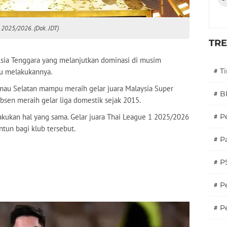
 2025/2026. (Dok. JDT)
TR
Asia Tenggara yang melanjutkan dominasi di musim
#
T
pu melakukannya.
rimau Selatan mampu meraih gelar juara Malaysia Super
#
B
sen meraih gelar liga domestik sejak 2015.
akukan hal yang sama. Gelar juara Thai League 1 2025/2026
#
P
ntun bagi klub tersebut.
#
Pa
#
P
#
Pe
#
P