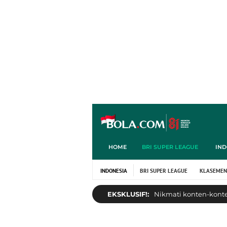
HOME
BRI SUPER LEAGUE
IND
INDONESIA
BRI SUPER LEAGUE
KLASEMEN
EKSKLUSIF!:
Nikmati konten-konten