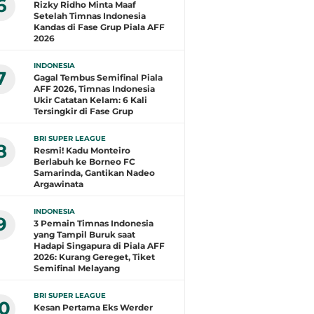
6
Rizky Ridho Minta Maaf
Setelah Timnas Indonesia
Kandas di Fase Grup Piala AFF
2026
INDONESIA
7
Gagal Tembus Semifinal Piala
AFF 2026, Timnas Indonesia
Ukir Catatan Kelam: 6 Kali
Tersingkir di Fase Grup
BRI SUPER LEAGUE
8
Resmi! Kadu Monteiro
Berlabuh ke Borneo FC
Samarinda, Gantikan Nadeo
Argawinata
INDONESIA
9
3 Pemain Timnas Indonesia
yang Tampil Buruk saat
Hadapi Singapura di Piala AFF
2026: Kurang Gereget, Tiket
Semifinal Melayang
BRI SUPER LEAGUE
10
Kesan Pertama Eks Werder