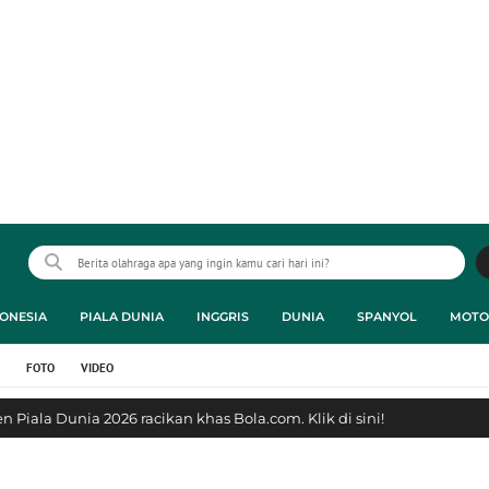
ONESIA
PIALA DUNIA
INGGRIS
DUNIA
SPANYOL
MOTO
FOTO
VIDEO
 Piala Dunia 2026 racikan khas Bola.com. Klik di sini!