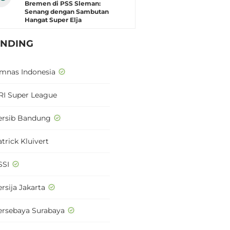
Bremen di PSS Sleman:
Senang dengan Sambutan
Hangat Super Elja
ENDING
imnas Indonesia
RI Super League
ersib Bandung
trick Kluivert
SSI
rsija Jakarta
ersebaya Surabaya