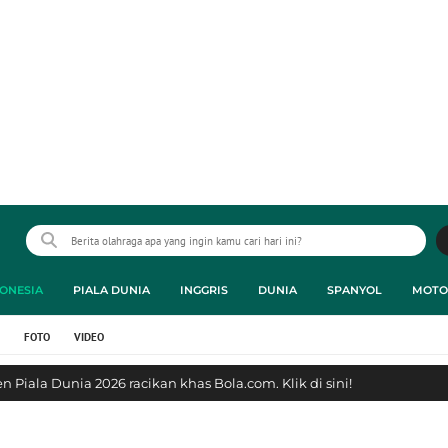
ONESIA
PIALA DUNIA
INGGRIS
DUNIA
SPANYOL
MOTO
FOTO
VIDEO
 Piala Dunia 2026 racikan khas Bola.com. Klik di sini!