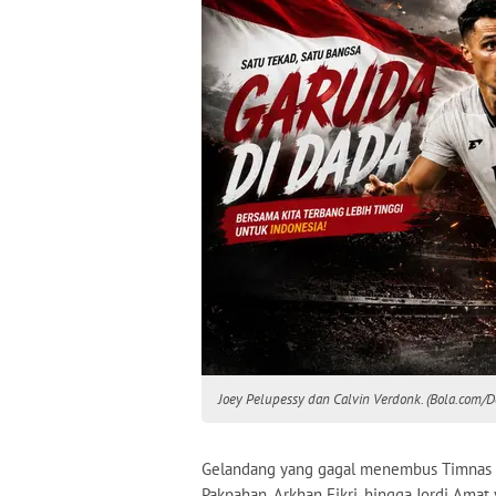
Joey Pelupessy dan Calvin Verdonk. (Bola.com/D
Gelandang yang gagal menembus Timnas In
Pakpahan, Arkhan Fikri, hingga Jordi Amat