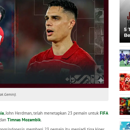
5 
Be
Pi
Sp
Ju
ok.Gemini).
ia
, John Herdman, telah menetapkan 23 pemain untuk
FIFA
dan
Timnas Mozambik
.
nasindonesia
, membagi 23 pemain itu menjadi tiga kiper,