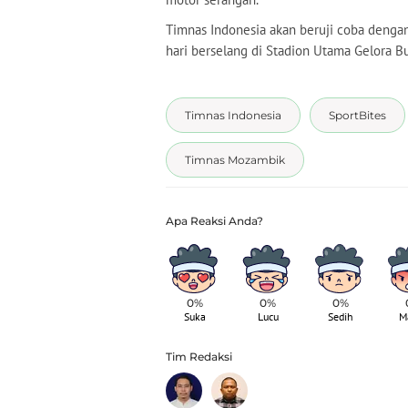
Timnas Indonesia akan beruji coba deng
hari berselang di Stadion Utama Gelora Bu
Timnas Indonesia
SportBites
Timnas Mozambik
0%
0%
0%
Suka
Lucu
Sedih
M
Tim Redaksi