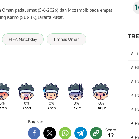
an Oman pada Jumat (5/6/2026) dan Mozambik pada empat
ng Karno (SUGBK), Jakarta Pusat.
TR
FIFA Matchday
Timnas Oman
#
T
#
B
#
P
#
Pa
0%
0%
0%
0%
0%
arah
Kaget
Aneh
Takut
Takjub
#
P
Bagikan
#
Pe
12
#
P