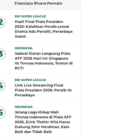
Francisco Rivera Pemain
Terbaik, Arlyansyah Bersinar,
Gustavo Henrique Top Skor
BRI SUPER LEAGUE
2
Hasil Final Piala Presiden
2026: Kalahkan Persib Lewat
Drama Adu Penalti, Persebaya
Juara!
INDONESIA
3
Jadwal Siaran Langsung Piala
AFF 2026 Hari Ini: Singapura
Vs Timnas Indonesia, Tonton di
RCTI
BRI SUPER LEAGUE
4
Link Live Streaming Final
Piala Presiden 2026: Persib Vs
Persebaya
INDONESIA
5
Jelang Laga Hidup Mati
Timnas Indonesia di Piala AFF
2026, Erick Thohir: Kita Harus
Dukung John Herdman, Kala
Baik dan Tidak Baik