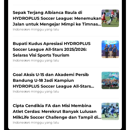
Sepak Terjang Albianca Raula di
HYDROPLUS Soccer League: Menemukan
Jalan untuk Mengejar Mimpi ke Timnas
Indonesia Putri
Indonesia
4 minggu yang lalu
Bupati Kudus Apresiasi HYDROPLUS
Soccer League All-Stars 2025/2026:
Selaras Visi Sports Tourism
Indonesia
4 minggu yang lalu
Goal Aksis U-15 dan Akademi Persib
Bandung U-18 Jadi Kampiun
HYDROPLUS Soccer League All-Stars
2025/2026
Indonesia
4 minggu yang lalu
Cipta Cendikia FA dan Misi Membina
Atlet Cerdas: Merekrut Banyak Lulusan
MilkLife Soccer Challenge dan Tampil di
HYDROPLUS Soccer League
Indonesia
4 minggu yang lalu