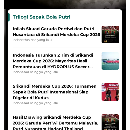
Trilogi Sepak Bola Putri
Inilah Skuad Garuda Pertiwi dan Putri
Nusantara di Srikandi Merdeka Cup 2026
Indonesia
4 hari yang lalu
Indonesia Turunkan 2 Tim di Srikandi
Merdeka Cup 2026: Mayoritas Hasil
Pemantauan di HYDROPLUS Soccer
League
Indonesia
1 minggu yang lalu
Srikandi Merdeka Cup 2026: Turnamen
Sepak Bola Putri Internasional Siap
Digelar di Kudus
Indonesia
1 minggu yang lalu
Hasil Drawing Srikandi Merdeka Cup
2026: Garuda Pertiwi Bertemu Malaysia,
Putri Nusantara Hadapi Thailand