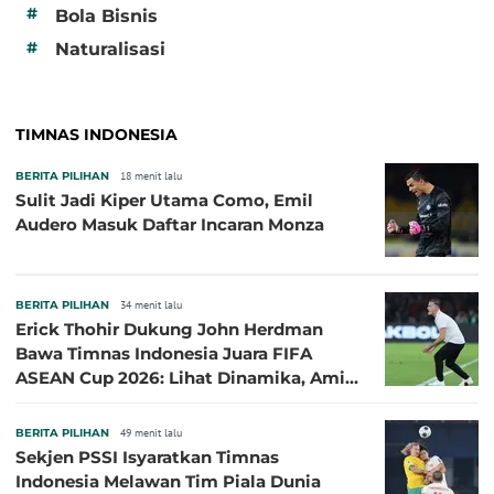
#
Bola Bisnis
#
Naturalisasi
TIMNAS INDONESIA
BERITA PILIHAN
18 menit lalu
Sulit Jadi Kiper Utama Como, Emil
Audero Masuk Daftar Incaran Monza
BERITA PILIHAN
34 menit lalu
Erick Thohir Dukung John Herdman
Bawa Timnas Indonesia Juara FIFA
ASEAN Cup 2026: Lihat Dinamika, Amit-
Amit Nanti Ada Pemain Cedera
BERITA PILIHAN
49 menit lalu
Sekjen PSSI Isyaratkan Timnas
Indonesia Melawan Tim Piala Dunia