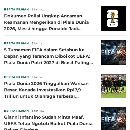
BERITA PILIHAN
1 hari lalu
Dokumen Polisi Ungkap Ancaman
Keamanan Mengerikan di Piala Dunia
2026, Messi hingga Ronaldo Jadi
Sasaran
BERITA PILIHAN
2 hari lalu
5 Turnamen FIFA dalam Setahun ke
Depan yang Terancam Diboikot UEFA:
Piala Dunia Putri 2027 di Brasil Paling
Besar
BERITA PILIHAN
3 hari lalu
Piala Dunia 2026 Tinggalkan Warisan
Besar, Kanada Investasikan Rp17,9
Triliun untuk Olahraga Terbesar
Sepanjang Sejarah
BERITA PILIHAN
3 hari lalu
Gianni Infantino Sudah Minta Maaf,
UEFA Tetap Ngotot: Boikot Piala Dunia
Belum Dicabut