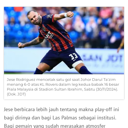
Jese Rodriguez mencetak satu gol saat Johor Darul Ta'zim
menang 6-0 atas KL Rovers dalam leg kedua babak 16 besar
Piala Malaysia di Stadion Sultan Ibrahim, Sabtu (30/11/2024).
(Dok. JDT)
Jese berbicara lebih jauh tentang makna play-off ini
bagi dirinya dan bagi Las Palmas sebagai institusi.
Bagi pemain yang sudah merasakan atmosfer