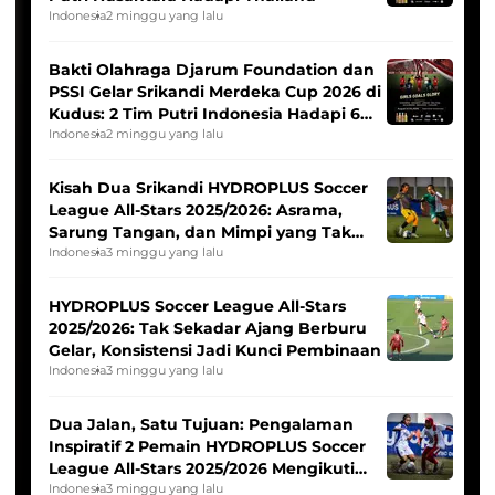
Indonesia
2 minggu yang lalu
Bakti Olahraga Djarum Foundation dan
PSSI Gelar Srikandi Merdeka Cup 2026 di
Kudus: 2 Tim Putri Indonesia Hadapi 6
Tim Asia
Indonesia
2 minggu yang lalu
Kisah Dua Srikandi HYDROPLUS Soccer
League All-Stars 2025/2026: Asrama,
Sarung Tangan, dan Mimpi yang Tak
Pernah Padam
Indonesia
3 minggu yang lalu
HYDROPLUS Soccer League All-Stars
2025/2026: Tak Sekadar Ajang Berburu
Gelar, Konsistensi Jadi Kunci Pembinaan
Indonesia
3 minggu yang lalu
Dua Jalan, Satu Tujuan: Pengalaman
Inspiratif 2 Pemain HYDROPLUS Soccer
League All-Stars 2025/2026 Mengikuti
Seleksi Timnas Indonesia Putri
Indonesia
3 minggu yang lalu