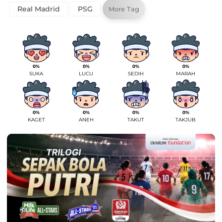
Real Madrid
PSG
More Tag
0%
0%
0%
0%
SUKA
LUCU
SEDIH
MARAH
0%
0%
0%
0%
KAGET
ANEH
TAKUT
TAKJUB