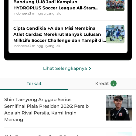
Bandung U-18 Jadi Kampiun
HYDROPLUS Soccer League All-Stars
2025/2026
Indonesia
3 minggu yang lalu
Cipta Cendikia FA dan Misi Membina
Atlet Cerdas: Merekrut Banyak Lulusan
MilkLife Soccer Challenge dan Tampil di
HYDROPLUS Soccer League
Indonesia
3 minggu yang lalu
Lihat Selengkapnya
Terkait
Kredit
2
Shin Tae-yong Anggap Serius
Semifinal Piala Presiden 2026: Persib
Adalah Rival Persija, Kami Ingin
Menang