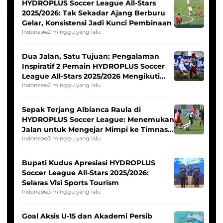
HYDROPLUS Soccer League All-Stars
2025/2026: Tak Sekadar Ajang Berburu
Gelar, Konsistensi Jadi Kunci Pembinaan
Indonesia
2 minggu yang lalu
Dua Jalan, Satu Tujuan: Pengalaman
Inspiratif 2 Pemain HYDROPLUS Soccer
League All-Stars 2025/2026 Mengikuti
Seleksi Timnas Indonesia Putri
Indonesia
2 minggu yang lalu
Sepak Terjang Albianca Raula di
HYDROPLUS Soccer League: Menemukan
Jalan untuk Mengejar Mimpi ke Timnas
Indonesia Putri
Indonesia
3 minggu yang lalu
Bupati Kudus Apresiasi HYDROPLUS
Soccer League All-Stars 2025/2026:
Selaras Visi Sports Tourism
Indonesia
3 minggu yang lalu
Goal Aksis U-15 dan Akademi Persib