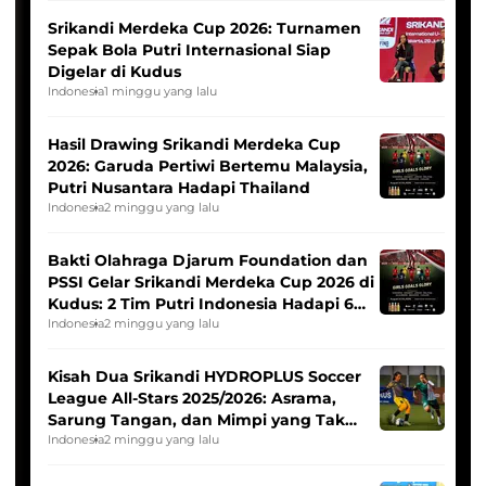
Srikandi Merdeka Cup 2026: Turnamen
Sepak Bola Putri Internasional Siap
Digelar di Kudus
Indonesia
1 minggu yang lalu
Hasil Drawing Srikandi Merdeka Cup
2026: Garuda Pertiwi Bertemu Malaysia,
Putri Nusantara Hadapi Thailand
Indonesia
2 minggu yang lalu
Bakti Olahraga Djarum Foundation dan
PSSI Gelar Srikandi Merdeka Cup 2026 di
Kudus: 2 Tim Putri Indonesia Hadapi 6
Tim Asia
Indonesia
2 minggu yang lalu
Kisah Dua Srikandi HYDROPLUS Soccer
League All-Stars 2025/2026: Asrama,
Sarung Tangan, dan Mimpi yang Tak
Pernah Padam
Indonesia
2 minggu yang lalu