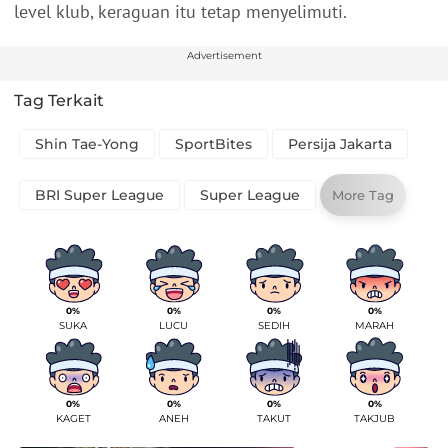
level klub, keraguan itu tetap menyelimuti.
Advertisement
Tag Terkait
Shin Tae-Yong
SportBites
Persija Jakarta
BRI Super League
Super League
More Tag
0%
0%
0%
0%
SUKA
LUCU
SEDIH
MARAH
0%
0%
0%
0%
KAGET
ANEH
TAKUT
TAKJUB