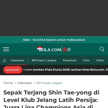
Iklan - Scroll ke bawah untuk melanjutkan
Indonesia
BRI Super League
Klasemen
Foto
Video
onten-konten Piala Dunia 2026 racikan khas Bola.com. Klik di sini!
EKSKLUSIF!
Home
Indonesia
BRI Super League
Sepak Terjang Shin Tae-yong di
Level Klub Jelang Latih Persija:
Juara Liga Champions Asia di