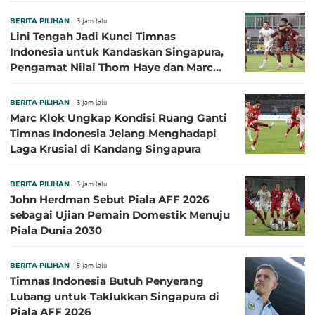
BERITA PILIHAN
3 jam lalu
Lini Tengah Jadi Kunci Timnas
Indonesia untuk Kandaskan Singapura,
Pengamat Nilai Thom Haye dan Marc
Klok Sebaiknya Tidak Tampil Bareng
BERITA PILIHAN
3 jam lalu
Marc Klok Ungkap Kondisi Ruang Ganti
Timnas Indonesia Jelang Menghadapi
Laga Krusial di Kandang Singapura
BERITA PILIHAN
3 jam lalu
John Herdman Sebut Piala AFF 2026
sebagai Ujian Pemain Domestik Menuju
Piala Dunia 2030
BERITA PILIHAN
5 jam lalu
Timnas Indonesia Butuh Penyerang
Lubang untuk Taklukkan Singapura di
Piala AFF 2026