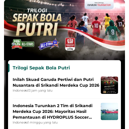
Trilogi Sepak Bola Putri
Inilah Skuad Garuda Pertiwi dan Putri
Nusantara di Srikandi Merdeka Cup 2026
Indonesia
13 jam yang lalu
Indonesia Turunkan 2 Tim di Srikandi
Merdeka Cup 2026: Mayoritas Hasil
Pemantauan di HYDROPLUS Soccer
League
Indonesia
1 minggu yang lalu