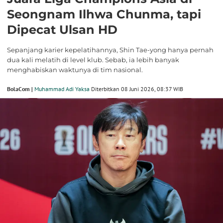
Seongnam Ilhwa Chunma, tapi
Dipecat Ulsan HD
Sepanjang karier kepelatihannya, Shin Tae-yong hanya pernah
dua kali melatih di level klub. Sebab, ia lebih banyak
menghabiskan waktunya di tim nasional.
BolaCom |
Muhammad Adi Yaksa
Diterbitkan 08 Juni 2026, 08:37 WIB