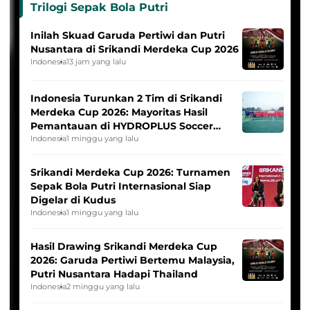
Trilogi Sepak Bola Putri
Inilah Skuad Garuda Pertiwi dan Putri
Nusantara di Srikandi Merdeka Cup 2026
Indonesia
13 jam yang lalu
Indonesia Turunkan 2 Tim di Srikandi
Merdeka Cup 2026: Mayoritas Hasil
Pemantauan di HYDROPLUS Soccer
League
Indonesia
1 minggu yang lalu
Srikandi Merdeka Cup 2026: Turnamen
Sepak Bola Putri Internasional Siap
Digelar di Kudus
Indonesia
1 minggu yang lalu
Hasil Drawing Srikandi Merdeka Cup
2026: Garuda Pertiwi Bertemu Malaysia,
Putri Nusantara Hadapi Thailand
Indonesia
2 minggu yang lalu