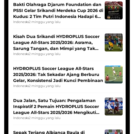
Bakti Olahraga Djarum Foundation dan
PSSI Gelar Srikandi Merdeka Cup 2026 di
Kudus: 2 Tim Putri Indonesia Hadapi 6
Tim Asia
Indonesia
2 minggu yang lalu
Kisah Dua Srikandi HYDROPLUS Soccer
League All-Stars 2025/2026: Asrama,
Sarung Tangan, dan Mimpi yang Tak
Pernah Padam
Indonesia
2 minggu yang lalu
HYDROPLUS Soccer League All-Stars
2025/2026: Tak Sekadar Ajang Berburu
Gelar, Konsistensi Jadi Kunci Pembinaan
Indonesia
2 minggu yang lalu
Dua Jalan, Satu Tujuan: Pengalaman
Inspiratif 2 Pemain HYDROPLUS Soccer
League All-Stars 2025/2026 Mengikuti
Seleksi Timnas Indonesia Putri
Indonesia
2 minggu yang lalu
Sepak Terjang Albianca Raula di