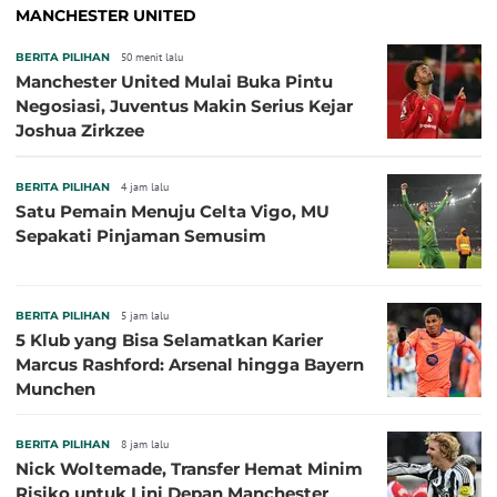
MANCHESTER UNITED
BERITA PILIHAN
50 menit lalu
Manchester United Mulai Buka Pintu
Negosiasi, Juventus Makin Serius Kejar
Joshua Zirkzee
BERITA PILIHAN
4 jam lalu
Satu Pemain Menuju Celta Vigo, MU
Sepakati Pinjaman Semusim
BERITA PILIHAN
5 jam lalu
5 Klub yang Bisa Selamatkan Karier
Marcus Rashford: Arsenal hingga Bayern
Munchen
BERITA PILIHAN
8 jam lalu
Nick Woltemade, Transfer Hemat Minim
Risiko untuk Lini Depan Manchester