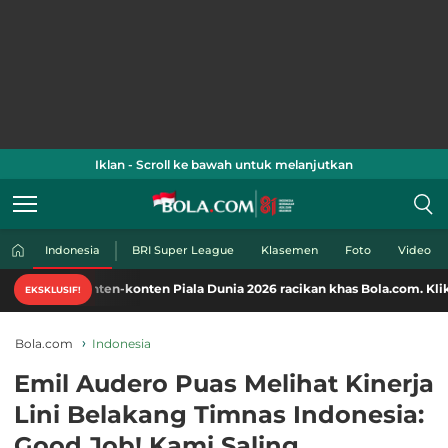
Iklan - Scroll ke bawah untuk melanjutkan
Indonesia
BRI Super League
Klasemen
Foto
Video
ten-konten Piala Dunia 2026 racikan khas Bola.com. Klik di sini!
EKSKLUSIF!
Bola.com
Indonesia
Emil Audero Puas Melihat Kinerja
Lini Belakang Timnas Indonesia:
Good Job! Kami Saling