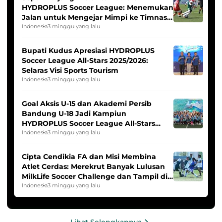
HYDROPLUS Soccer League: Menemukan
Jalan untuk Mengejar Mimpi ke Timnas
Indonesia Putri
Indonesia
3 minggu yang lalu
Bupati Kudus Apresiasi HYDROPLUS
Soccer League All-Stars 2025/2026:
Selaras Visi Sports Tourism
Indonesia
3 minggu yang lalu
Goal Aksis U-15 dan Akademi Persib
Bandung U-18 Jadi Kampiun
HYDROPLUS Soccer League All-Stars
2025/2026
Indonesia
3 minggu yang lalu
Cipta Cendikia FA dan Misi Membina
Atlet Cerdas: Merekrut Banyak Lulusan
MilkLife Soccer Challenge dan Tampil di
HYDROPLUS Soccer League
Indonesia
3 minggu yang lalu