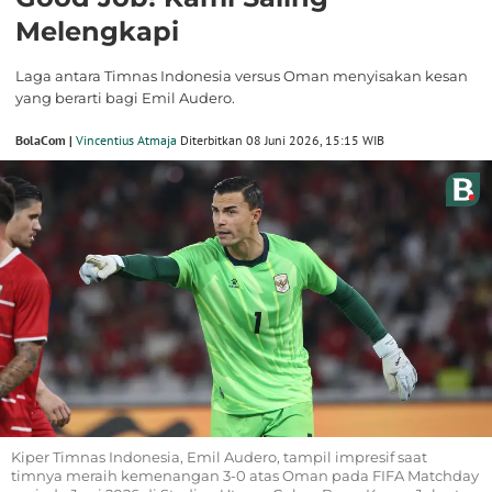
Melengkapi
Laga antara Timnas Indonesia versus Oman menyisakan kesan
yang berarti bagi Emil Audero.
BolaCom |
Vincentius Atmaja
Diterbitkan 08 Juni 2026, 15:15 WIB
Kiper Timnas Indonesia, Emil Audero, tampil impresif saat
timnya meraih kemenangan 3-0 atas Oman pada FIFA Matchday