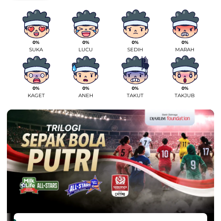
0%
0%
0%
0%
SUKA
LUCU
SEDIH
MARAH
0%
0%
0%
0%
KAGET
ANEH
TAKUT
TAKJUB