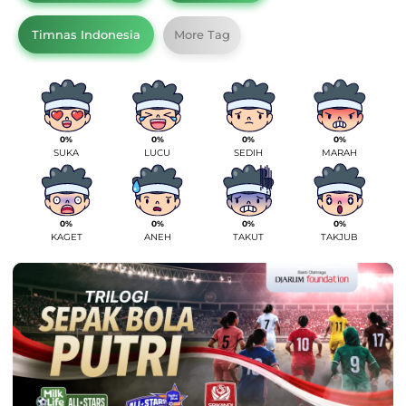
Timnas Indonesia
More Tag
0%
0%
0%
0%
SUKA
LUCU
SEDIH
MARAH
0%
0%
0%
0%
KAGET
ANEH
TAKUT
TAKJUB