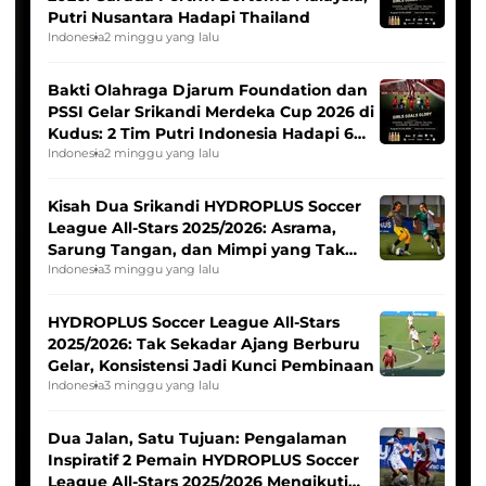
Putri Nusantara Hadapi Thailand
Indonesia
2 minggu yang lalu
Bakti Olahraga Djarum Foundation dan
PSSI Gelar Srikandi Merdeka Cup 2026 di
Kudus: 2 Tim Putri Indonesia Hadapi 6
Tim Asia
Indonesia
2 minggu yang lalu
Kisah Dua Srikandi HYDROPLUS Soccer
League All-Stars 2025/2026: Asrama,
Sarung Tangan, dan Mimpi yang Tak
Pernah Padam
Indonesia
3 minggu yang lalu
HYDROPLUS Soccer League All-Stars
2025/2026: Tak Sekadar Ajang Berburu
Gelar, Konsistensi Jadi Kunci Pembinaan
Indonesia
3 minggu yang lalu
Dua Jalan, Satu Tujuan: Pengalaman
Inspiratif 2 Pemain HYDROPLUS Soccer
League All-Stars 2025/2026 Mengikuti