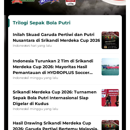
Trilogi Sepak Bola Putri
Inilah Skuad Garuda Pertiwi dan Putri
Nusantara di Srikandi Merdeka Cup 2026
Indonesia
4 hari yang lalu
Indonesia Turunkan 2 Tim di Srikandi
Merdeka Cup 2026: Mayoritas Hasil
Pemantauan di HYDROPLUS Soccer
League
Indonesia
1 minggu yang lalu
Srikandi Merdeka Cup 2026: Turnamen
Sepak Bola Putri Internasional Siap
Digelar di Kudus
Indonesia
1 minggu yang lalu
Hasil Drawing Srikandi Merdeka Cup
2026: Garuda Pertiwi Bertemu Malaysia,