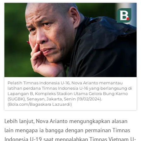
Pelatih Timnas Indonesia U-16, Nova Arianto memantau
latihan perdana Timnas Indonesia U-16 yang berlangsung di
Lapangan B, Kompleks Stadion Utama Gelora Bung Karno
(SUGBK), Senayan, Jakarta, Senin (19/02/2024).
(Bola.com/Bagaskara Lazuardi)
Lebih lanjut, Nova Arianto mengungkapkan alasan
lain mengapa ia bangga dengan permainan Timnas
Indonesia U-19 saat mengalahkan Timnas Vietnam U-