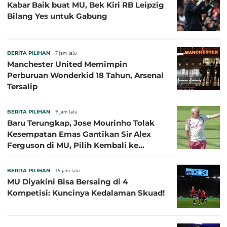
Kabar Baik buat MU, Bek Kiri RB Leipzig
Bilang Yes untuk Gabung
BERITA PILIHAN
7 jam lalu
Manchester United Memimpin
Perburuan Wonderkid 18 Tahun, Arsenal
Tersalip
BERITA PILIHAN
9 jam lalu
Baru Terungkap, Jose Mourinho Tolak
Kesempatan Emas Gantikan Sir Alex
Ferguson di MU, Pilih Kembali ke
Chelsea
BERITA PILIHAN
15 jam lalu
MU Diyakini Bisa Bersaing di 4
Kompetisi: Kuncinya Kedalaman Skuad!