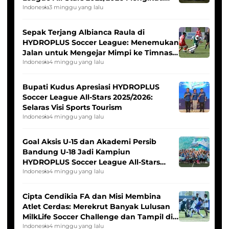
Seleksi Timnas Indonesia Putri
Indonesia
3 minggu yang lalu
Sepak Terjang Albianca Raula di
HYDROPLUS Soccer League: Menemukan
Jalan untuk Mengejar Mimpi ke Timnas
Indonesia Putri
Indonesia
4 minggu yang lalu
Bupati Kudus Apresiasi HYDROPLUS
Soccer League All-Stars 2025/2026:
Selaras Visi Sports Tourism
Indonesia
4 minggu yang lalu
Goal Aksis U-15 dan Akademi Persib
Bandung U-18 Jadi Kampiun
HYDROPLUS Soccer League All-Stars
2025/2026
Indonesia
4 minggu yang lalu
Cipta Cendikia FA dan Misi Membina
Atlet Cerdas: Merekrut Banyak Lulusan
MilkLife Soccer Challenge dan Tampil di
HYDROPLUS Soccer League
Indonesia
4 minggu yang lalu