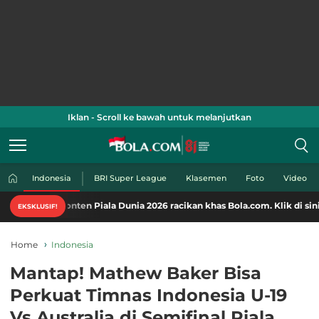
Iklan - Scroll ke bawah untuk melanjutkan
Indonesia
BRI Super League
Klasemen
Foto
Video
konten Piala Dunia 2026 racikan khas Bola.com. Klik di sini!
EKSKLUSIF!
Home
Indonesia
Mantap! Mathew Baker Bisa
Perkuat Timnas Indonesia U-19
Vs Australia di Semifinal Piala