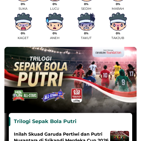
0%
0%
0%
0%
SUKA
LUCU
SEDIH
MARAH
0%
0%
0%
0%
KAGET
ANEH
TAKUT
TAKJUB
Trilogi Sepak Bola Putri
Inilah Skuad Garuda Pertiwi dan Putri
Nusantara di Srikandi Merdeka Cup 2026