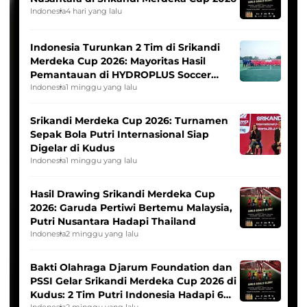
Indonesia
4 hari yang lalu
Indonesia Turunkan 2 Tim di Srikandi
Merdeka Cup 2026: Mayoritas Hasil
Pemantauan di HYDROPLUS Soccer
League
Indonesia
1 minggu yang lalu
Srikandi Merdeka Cup 2026: Turnamen
Sepak Bola Putri Internasional Siap
Digelar di Kudus
Indonesia
1 minggu yang lalu
Hasil Drawing Srikandi Merdeka Cup
2026: Garuda Pertiwi Bertemu Malaysia,
Putri Nusantara Hadapi Thailand
Indonesia
2 minggu yang lalu
Bakti Olahraga Djarum Foundation dan
PSSI Gelar Srikandi Merdeka Cup 2026 di
Kudus: 2 Tim Putri Indonesia Hadapi 6
Indonesia
2 minggu yang lalu