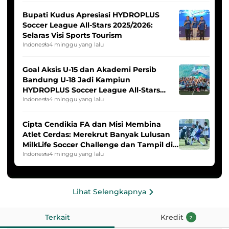
Bupati Kudus Apresiasi HYDROPLUS
Soccer League All-Stars 2025/2026:
Selaras Visi Sports Tourism
Indonesia
4 minggu yang lalu
Goal Aksis U-15 dan Akademi Persib
Bandung U-18 Jadi Kampiun
HYDROPLUS Soccer League All-Stars
2025/2026
Indonesia
4 minggu yang lalu
Cipta Cendikia FA dan Misi Membina
Atlet Cerdas: Merekrut Banyak Lulusan
MilkLife Soccer Challenge dan Tampil di
HYDROPLUS Soccer League
Indonesia
4 minggu yang lalu
Lihat Selengkapnya
Terkait
Kredit
2