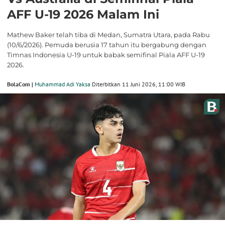
AFF U-19 2026 Malam Ini
Mathew Baker telah tiba di Medan, Sumatra Utara, pada Rabu
(10/6/2026). Pemuda berusia 17 tahun itu bergabung dengan
Timnas Indonesia U-19 untuk babak semifinal Piala AFF U-19
2026.
BolaCom |
Muhammad Adi Yaksa
Diterbitkan 11 Juni 2026, 11:00 WIB