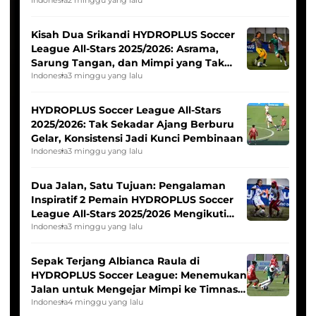
Tim Asia
Kisah Dua Srikandi HYDROPLUS Soccer
League All-Stars 2025/2026: Asrama,
Sarung Tangan, dan Mimpi yang Tak
Pernah Padam
Indonesia
3 minggu yang lalu
HYDROPLUS Soccer League All-Stars
2025/2026: Tak Sekadar Ajang Berburu
Gelar, Konsistensi Jadi Kunci Pembinaan
Indonesia
3 minggu yang lalu
Dua Jalan, Satu Tujuan: Pengalaman
Inspiratif 2 Pemain HYDROPLUS Soccer
League All-Stars 2025/2026 Mengikuti
Seleksi Timnas Indonesia Putri
Indonesia
3 minggu yang lalu
Sepak Terjang Albianca Raula di
HYDROPLUS Soccer League: Menemukan
Jalan untuk Mengejar Mimpi ke Timnas
Indonesia Putri
Indonesia
4 minggu yang lalu