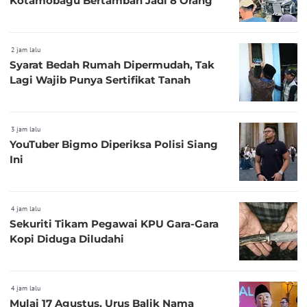
Kotamobagu Bertambah Jadi 8 Orang
2 jam lalu
Syarat Bedah Rumah Dipermudah, Tak
Lagi Wajib Punya Sertifikat Tanah
3 jam lalu
YouTuber Bigmo Diperiksa Polisi Siang
Ini
4 jam lalu
Sekuriti Tikam Pegawai KPU Gara-Gara
Kopi Diduga Diludahi
4 jam lalu
Mulai 17 Agustus, Urus Balik Nama