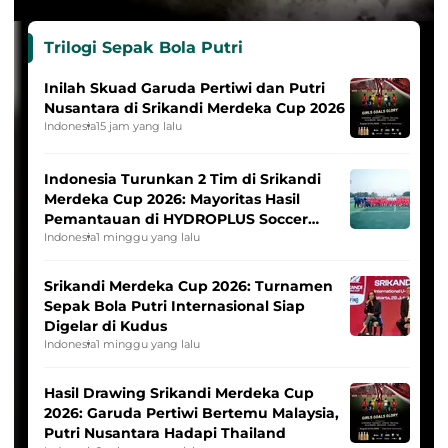
Trilogi Sepak Bola Putri
Inilah Skuad Garuda Pertiwi dan Putri
Nusantara di Srikandi Merdeka Cup 2026
Indonesia
15 jam yang lalu
Indonesia Turunkan 2 Tim di Srikandi
Merdeka Cup 2026: Mayoritas Hasil
Pemantauan di HYDROPLUS Soccer
League
Indonesia
1 minggu yang lalu
Srikandi Merdeka Cup 2026: Turnamen
Sepak Bola Putri Internasional Siap
Digelar di Kudus
Indonesia
1 minggu yang lalu
Hasil Drawing Srikandi Merdeka Cup
2026: Garuda Pertiwi Bertemu Malaysia,
Putri Nusantara Hadapi Thailand