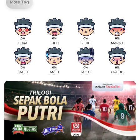
More Tag
0%
0%
0%
0%
SUKA
LUCU
SEDIH
MARAH
0%
0%
0%
0%
KAGET
ANEH
TAKUT
TAKJUB