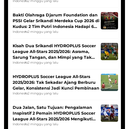
Indonesia
2 minggu yang lalu
Bakti Olahraga Djarum Foundation dan
PSSI Gelar Srikandi Merdeka Cup 2026 di
Kudus: 2 Tim Putri Indonesia Hadapi 6
Tim Asia
Indonesia
2 minggu yang lalu
Kisah Dua Srikandi HYDROPLUS Soccer
League All-Stars 2025/2026: Asrama,
Sarung Tangan, dan Mimpi yang Tak
Pernah Padam
Indonesia
2 minggu yang lalu
HYDROPLUS Soccer League All-Stars
2025/2026: Tak Sekadar Ajang Berburu
Gelar, Konsistensi Jadi Kunci Pembinaan
Indonesia
2 minggu yang lalu
Dua Jalan, Satu Tujuan: Pengalaman
Inspiratif 2 Pemain HYDROPLUS Soccer
League All-Stars 2025/2026 Mengikuti
Seleksi Timnas Indonesia Putri
Indonesia
2 minggu yang lalu