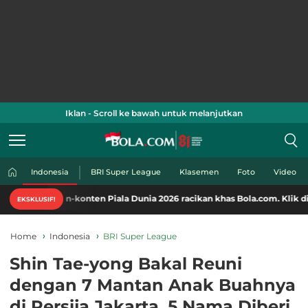
Iklan - Scroll ke bawah untuk melanjutkan
Indonesia
BRI Super League
Klasemen
Foto
Video
-konten Piala Dunia 2026 racikan khas Bola.com. Klik di sini!
EKSKLUSIF!
Home
Indonesia
BRI Super League
Shin Tae-yong Bakal Reuni
dengan 7 Mantan Anak Buahnya
di Persija Jakarta, 5 Nama Diberi