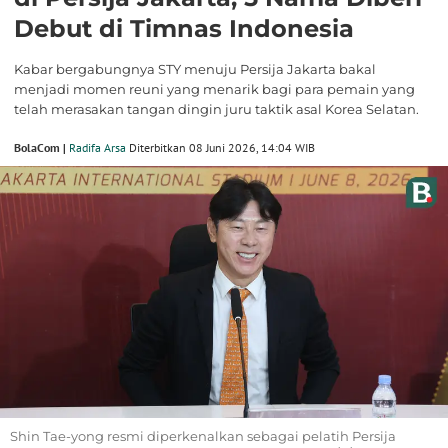
Debut di Timnas Indonesia
Kabar bergabungnya STY menuju Persija Jakarta bakal
menjadi momen reuni yang menarik bagi para pemain yang
telah merasakan tangan dingin juru taktik asal Korea Selatan.
BolaCom |
Radifa Arsa
Diterbitkan 08 Juni 2026, 14:04 WIB
Shin Tae-yong resmi diperkenalkan sebagai pelatih Persija