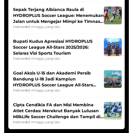
Sepak Terjang Albianca Raula di
HYDROPLUS Soccer League: Menemukan
Jalan untuk Mengejar Mimpi ke Timnas
Indonesia Putri
Indonesia
3 minggu yang lalu
Bupati Kudus Apresiasi HYDROPLUS
Soccer League All-Stars 2025/2026:
Selaras Visi Sports Tourism
Indonesia
3 minggu yang lalu
Goal Aksis U-15 dan Akademi Persib
Bandung U-18 Jadi Kampiun
HYDROPLUS Soccer League All-Stars
2025/2026
Indonesia
3 minggu yang lalu
Cipta Cendikia FA dan Misi Membina
Atlet Cerdas: Merekrut Banyak Lulusan
MilkLife Soccer Challenge dan Tampil di
HYDROPLUS Soccer League
Indonesia
3 minggu yang lalu