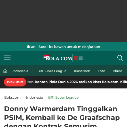
Iklan - Scroll ke bawah untuk melanjutkan
Indonesia
BRI Super League
Klasemen
Foto
Video
nten-konten Piala Dunia 2026 racikan khas Bola.com. Klik di sini!
EKSKLUSIF!
Bola.com
Indonesia
BRI Super League
Donny Warmerdam Tinggalkan
PSIM, Kembali ke De Graafschap
dengan Kontrak Semusim