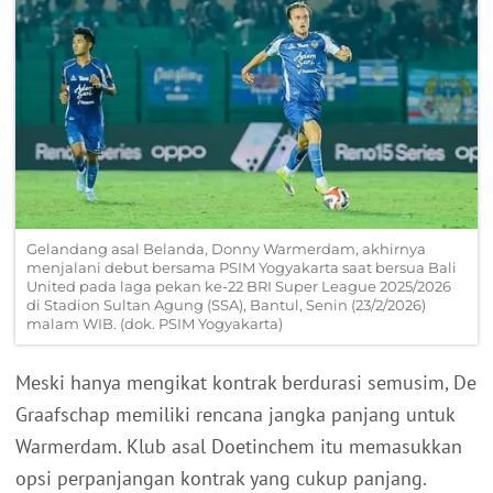
Gelandang asal Belanda, Donny Warmerdam, akhirnya
menjalani debut bersama PSIM Yogyakarta saat bersua Bali
United pada laga pekan ke-22 BRI Super League 2025/2026
di Stadion Sultan Agung (SSA), Bantul, Senin (23/2/2026)
malam WIB. (dok. PSIM Yogyakarta)
Meski hanya mengikat kontrak berdurasi semusim, De
Graafschap memiliki rencana jangka panjang untuk
Warmerdam. Klub asal Doetinchem itu memasukkan
opsi perpanjangan kontrak yang cukup panjang.