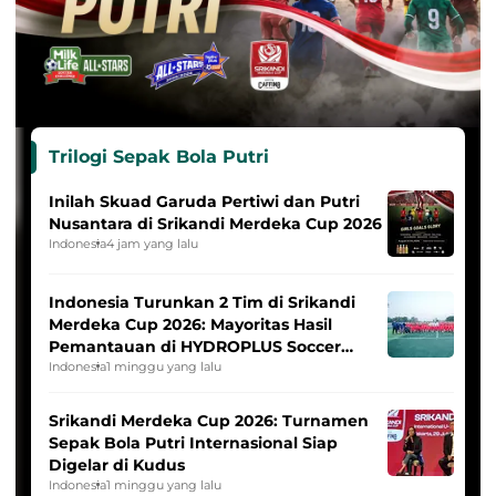
Trilogi Sepak Bola Putri
Inilah Skuad Garuda Pertiwi dan Putri
Nusantara di Srikandi Merdeka Cup 2026
Indonesia
4 jam yang lalu
Indonesia Turunkan 2 Tim di Srikandi
Merdeka Cup 2026: Mayoritas Hasil
Pemantauan di HYDROPLUS Soccer
League
Indonesia
1 minggu yang lalu
Srikandi Merdeka Cup 2026: Turnamen
Sepak Bola Putri Internasional Siap
Digelar di Kudus
Indonesia
1 minggu yang lalu