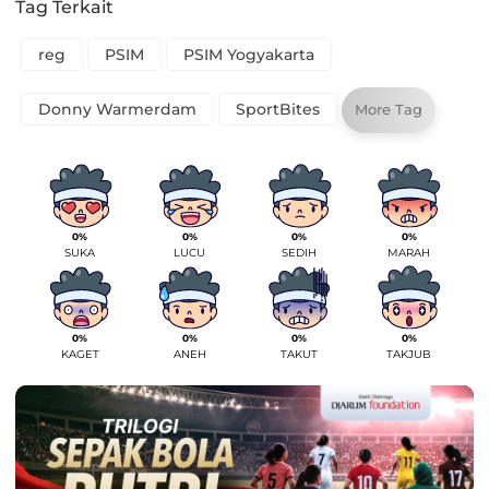
Tag Terkait
reg
PSIM
PSIM Yogyakarta
Donny Warmerdam
SportBites
More Tag
0%
0%
0%
0%
SUKA
LUCU
SEDIH
MARAH
0%
0%
0%
0%
KAGET
ANEH
TAKUT
TAKJUB