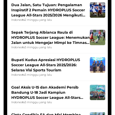
Dua Jalan, Satu Tujuan: Pengalaman
Inspiratif 2 Pemain HYDROPLUS Soccer
League All-Stars 2025/2026 Mengikuti
Seleksi Timnas Indonesia Putri
Indonesia
2 minggu yang lalu
Sepak Terjang Albianca Raula di
HYDROPLUS Soccer League: Menemukan
Jalan untuk Mengejar Mimpi ke Timnas
Indonesia Putri
Indonesia
3 minggu yang lalu
Bupati Kudus Apresiasi HYDROPLUS
Soccer League All-Stars 2025/2026:
Selaras Visi Sports Tourism
Indonesia
3 minggu yang lalu
Goal Aksis U-15 dan Akademi Persib
Bandung U-18 Jadi Kampiun
HYDROPLUS Soccer League All-Stars
2025/2026
Indonesia
3 minggu yang lalu
Cipta Cendikia FA dan Misi Membina