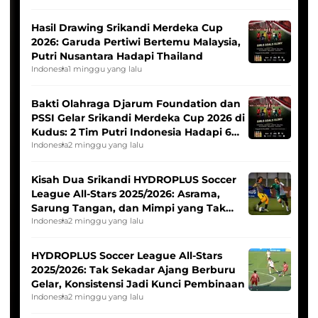
Hasil Drawing Srikandi Merdeka Cup
2026: Garuda Pertiwi Bertemu Malaysia,
Putri Nusantara Hadapi Thailand
Indonesia
1 minggu yang lalu
Bakti Olahraga Djarum Foundation dan
PSSI Gelar Srikandi Merdeka Cup 2026 di
Kudus: 2 Tim Putri Indonesia Hadapi 6
Tim Asia
Indonesia
2 minggu yang lalu
Kisah Dua Srikandi HYDROPLUS Soccer
League All-Stars 2025/2026: Asrama,
Sarung Tangan, dan Mimpi yang Tak
Pernah Padam
Indonesia
2 minggu yang lalu
HYDROPLUS Soccer League All-Stars
2025/2026: Tak Sekadar Ajang Berburu
Gelar, Konsistensi Jadi Kunci Pembinaan
Indonesia
2 minggu yang lalu