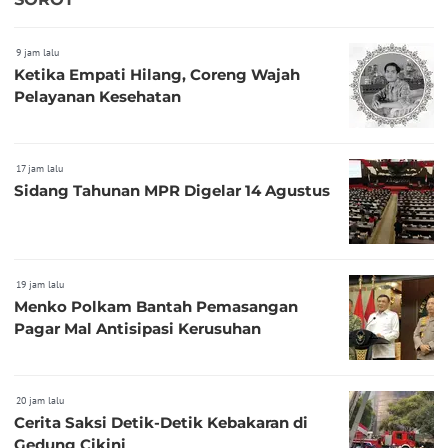
9 jam lalu
Ketika Empati Hilang, Coreng Wajah
Pelayanan Kesehatan
17 jam lalu
Sidang Tahunan MPR Digelar 14 Agustus
19 jam lalu
Menko Polkam Bantah Pemasangan
Pagar Mal Antisipasi Kerusuhan
20 jam lalu
Cerita Saksi Detik-Detik Kebakaran di
Gedung Cikini