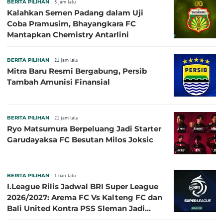
BERITA PILIHAN
3 jam lalu
Kalahkan Semen Padang dalam Uji
Coba Pramusim, Bhayangkara FC
Mantapkan Chemistry Antarlini
BERITA PILIHAN
21 jam lalu
Mitra Baru Resmi Bergabung, Persib
Tambah Amunisi Finansial
BERITA PILIHAN
21 jam lalu
Ryo Matsumura Berpeluang Jadi Starter
Garudayaksa FC Besutan Milos Joksic
BERITA PILIHAN
1 hari lalu
I.League Rilis Jadwal BRI Super League
2026/2027: Arema FC Vs Kalteng FC dan
Bali United Kontra PSS Sleman Jadi
Pembuka pada 4 September