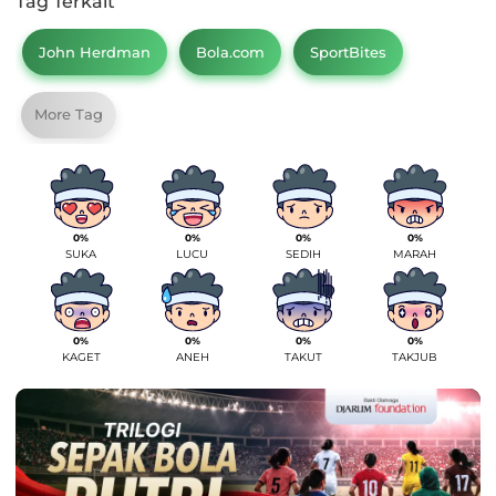
Tag Terkait
John Herdman
Bola.com
SportBites
More Tag
0%
0%
0%
0%
SUKA
LUCU
SEDIH
MARAH
0%
0%
0%
0%
KAGET
ANEH
TAKUT
TAKJUB