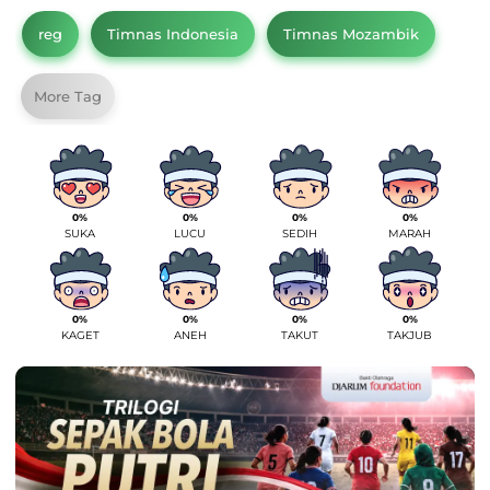
reg
Timnas Indonesia
Timnas Mozambik
More Tag
0%
0%
0%
0%
SUKA
LUCU
SEDIH
MARAH
0%
0%
0%
0%
KAGET
ANEH
TAKUT
TAKJUB