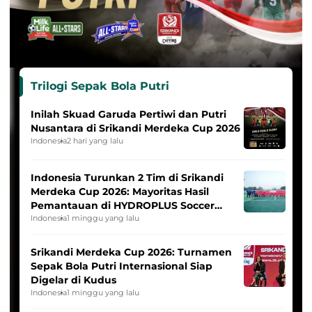
Trilogi Sepak Bola Putri
Inilah Skuad Garuda Pertiwi dan Putri
Nusantara di Srikandi Merdeka Cup 2026
Indonesia
2 hari yang lalu
Indonesia Turunkan 2 Tim di Srikandi
Merdeka Cup 2026: Mayoritas Hasil
Pemantauan di HYDROPLUS Soccer
League
Indonesia
1 minggu yang lalu
Srikandi Merdeka Cup 2026: Turnamen
Sepak Bola Putri Internasional Siap
Digelar di Kudus
Indonesia
1 minggu yang lalu