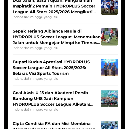
Dua Jalan, Satu Tujuan: Pengalaman
Inspiratif 2 Pemain HYDROPLUS Soccer
League All-Stars 2025/2026 Mengikuti
Seleksi Timnas Indonesia Putri
Indonesia
3 minggu yang lalu
Sepak Terjang Albianca Raula di
HYDROPLUS Soccer League: Menemukan
Jalan untuk Mengejar Mimpi ke Timnas
Indonesia Putri
Indonesia
3 minggu yang lalu
Bupati Kudus Apresiasi HYDROPLUS
Soccer League All-Stars 2025/2026:
Selaras Visi Sports Tourism
Indonesia
3 minggu yang lalu
Goal Aksis U-15 dan Akademi Persib
Bandung U-18 Jadi Kampiun
HYDROPLUS Soccer League All-Stars
2025/2026
Indonesia
3 minggu yang lalu
Cipta Cendikia FA dan Misi Membina