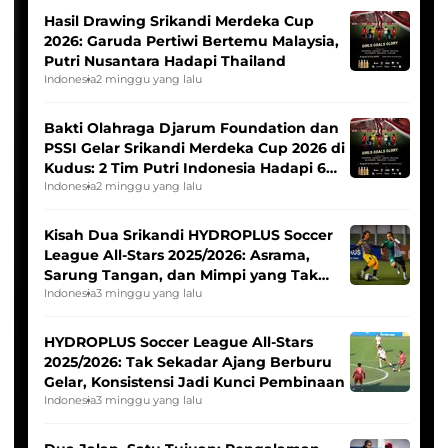
Hasil Drawing Srikandi Merdeka Cup
2026: Garuda Pertiwi Bertemu Malaysia,
Putri Nusantara Hadapi Thailand
Indonesia
2 minggu yang lalu
Bakti Olahraga Djarum Foundation dan
PSSI Gelar Srikandi Merdeka Cup 2026 di
Kudus: 2 Tim Putri Indonesia Hadapi 6
Tim Asia
Indonesia
2 minggu yang lalu
Kisah Dua Srikandi HYDROPLUS Soccer
League All-Stars 2025/2026: Asrama,
Sarung Tangan, dan Mimpi yang Tak
Pernah Padam
Indonesia
3 minggu yang lalu
HYDROPLUS Soccer League All-Stars
2025/2026: Tak Sekadar Ajang Berburu
Gelar, Konsistensi Jadi Kunci Pembinaan
Indonesia
3 minggu yang lalu