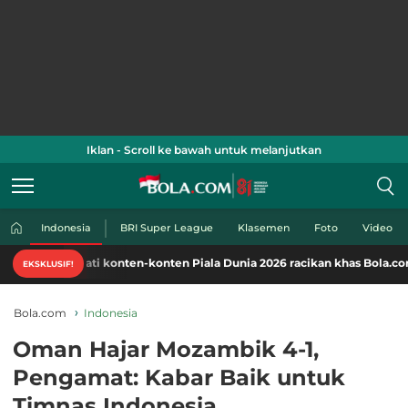
Iklan - Scroll ke bawah untuk melanjutkan
Indonesia
BRI Super League
Klasemen
Foto
Video
ati konten-konten Piala Dunia 2026 racikan khas Bola.com. Klik di sini!
EKSKLUSIF!
Bola.com
Indonesia
Oman Hajar Mozambik 4-1,
Pengamat: Kabar Baik untuk
Timnas Indonesia