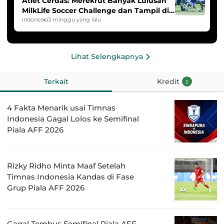
Atlet Cerdas: Merekrut Banyak Lulusan
MilkLife Soccer Challenge dan Tampil di
HYDROPLUS Soccer League
Indonesia
3 minggu yang lalu
Lihat Selengkapnya
Terkait
Kredit
2
4 Fakta Menarik usai Timnas
Indonesia Gagal Lolos ke Semifinal
Piala AFF 2026
Rizky Ridho Minta Maaf Setelah
Timnas Indonesia Kandas di Fase
Grup Piala AFF 2026
Gagal Tembus Semifinal Piala AFF