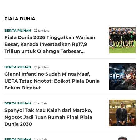
PIALA DUNIA
BERITA PILIHAN
22 jam lalu
Piala Dunia 2026 Tinggalkan Warisan
Besar, Kanada Investasikan Rp17,9
Triliun untuk Olahraga Terbesar
Sepanjang Sejarah
BERITA PILIHAN
23 jam lalu
Gianni Infantino Sudah Minta Maaf,
UEFA Tetap Ngotot: Boikot Piala Dunia
Belum Dicabut
BERITA PILIHAN
1 hari lalu
Spanyol Tak Mau Kalah dari Maroko,
Ngotot Jadi Tuan Rumah Final Piala
Dunia 2030
BERITA PILIHAN
1 hari lalu