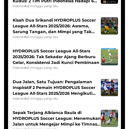
Kudus: 2 Tim Putri Indonesia Hadapi 6
Tim Asia
Indonesia
2 minggu yang lalu
Kisah Dua Srikandi HYDROPLUS Soccer
League All-Stars 2025/2026: Asrama,
Sarung Tangan, dan Mimpi yang Tak
Pernah Padam
Indonesia
3 minggu yang lalu
HYDROPLUS Soccer League All-Stars
2025/2026: Tak Sekadar Ajang Berburu
Gelar, Konsistensi Jadi Kunci Pembinaan
Indonesia
3 minggu yang lalu
Dua Jalan, Satu Tujuan: Pengalaman
Inspiratif 2 Pemain HYDROPLUS Soccer
League All-Stars 2025/2026 Mengikuti
Seleksi Timnas Indonesia Putri
Indonesia
3 minggu yang lalu
Sepak Terjang Albianca Raula di
HYDROPLUS Soccer League: Menemukan
Jalan untuk Mengejar Mimpi ke Timnas