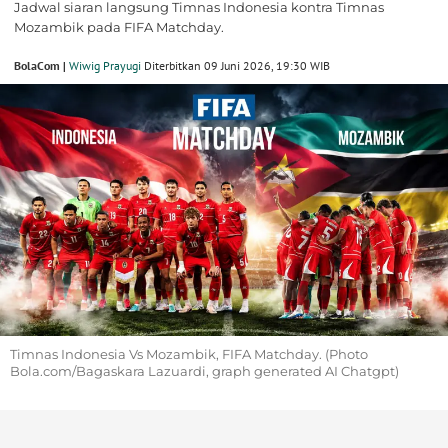
Jadwal siaran langsung Timnas Indonesia kontra Timnas
Mozambik pada FIFA Matchday.
BolaCom |
Wiwig Prayugi
Diterbitkan 09 Juni 2026, 19:30 WIB
Timnas Indonesia Vs Mozambik, FIFA Matchday. (Photo
Bola.com/Bagaskara Lazuardi, graph generated AI Chatgpt)