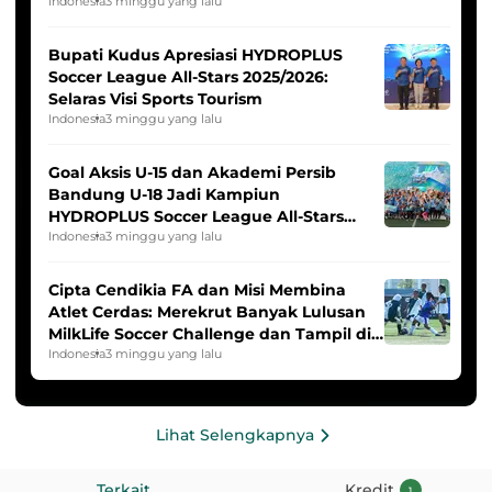
Indonesia Putri
Indonesia
3 minggu yang lalu
Bupati Kudus Apresiasi HYDROPLUS
Soccer League All-Stars 2025/2026:
Selaras Visi Sports Tourism
Indonesia
3 minggu yang lalu
Goal Aksis U-15 dan Akademi Persib
Bandung U-18 Jadi Kampiun
HYDROPLUS Soccer League All-Stars
2025/2026
Indonesia
3 minggu yang lalu
Cipta Cendikia FA dan Misi Membina
Atlet Cerdas: Merekrut Banyak Lulusan
MilkLife Soccer Challenge dan Tampil di
HYDROPLUS Soccer League
Indonesia
3 minggu yang lalu
Lihat Selengkapnya
Terkait
Kredit
1