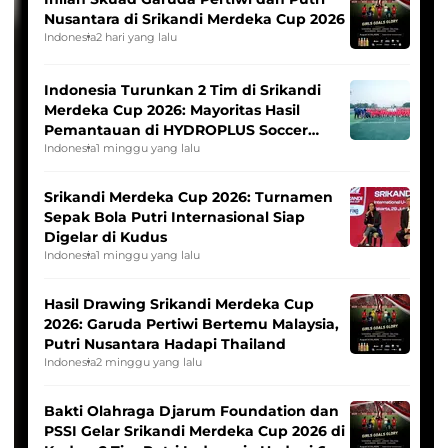
Nusantara di Srikandi Merdeka Cup 2026
Indonesia
2 hari yang lalu
Indonesia Turunkan 2 Tim di Srikandi
Merdeka Cup 2026: Mayoritas Hasil
Pemantauan di HYDROPLUS Soccer
League
Indonesia
1 minggu yang lalu
Srikandi Merdeka Cup 2026: Turnamen
Sepak Bola Putri Internasional Siap
Digelar di Kudus
Indonesia
1 minggu yang lalu
Hasil Drawing Srikandi Merdeka Cup
2026: Garuda Pertiwi Bertemu Malaysia,
Putri Nusantara Hadapi Thailand
Indonesia
2 minggu yang lalu
Bakti Olahraga Djarum Foundation dan
PSSI Gelar Srikandi Merdeka Cup 2026 di