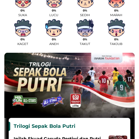
0%
0%
0%
0%
SUKA
LUCU
SEDIH
MARAH
0%
0%
0%
0%
KAGET
ANEH
TAKUT
TAKJUB
Trilogi Sepak Bola Putri
Inilah Skuad Garuda Pertiwi dan Putri