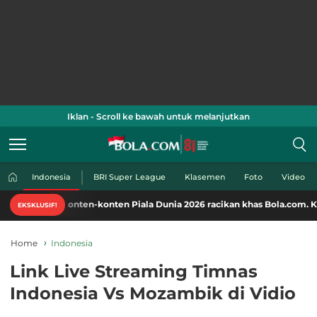
Iklan - Scroll ke bawah untuk melanjutkan
Indonesia
BRI Super League
Klasemen
Foto
Video
 konten-konten Piala Dunia 2026 racikan khas Bola.com. Klik di sini!
EKSKLUSIF!
Home
Indonesia
Link Live Streaming Timnas
Indonesia Vs Mozambik di Vidio