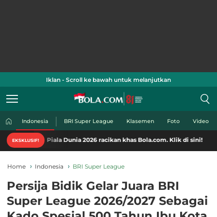
Iklan - Scroll ke bawah untuk melanjutkan
Indonesia
BRI Super League
Klasemen
Foto
Video
 Piala Dunia 2026 racikan khas Bola.com. Klik di sini!
EKSKLUSIF!
Home
Indonesia
BRI Super League
Persija Bidik Gelar Juara BRI
Super League 2026/2027 Sebagai
Kado Spesial 500 Tahun Ibu Kota