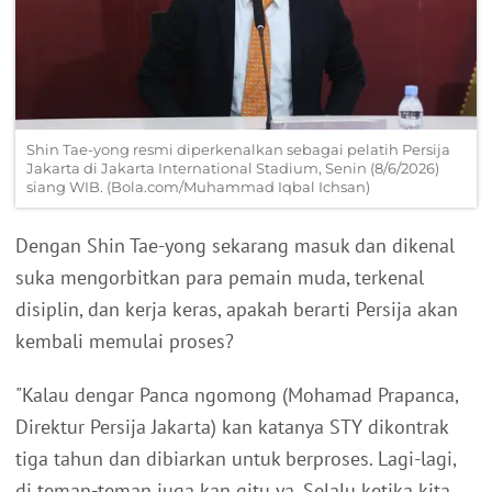
Shin Tae-yong resmi diperkenalkan sebagai pelatih Persija
Jakarta di Jakarta International Stadium, Senin (8/6/2026)
siang WIB. (Bola.com/Muhammad Iqbal Ichsan)
Dengan Shin Tae-yong sekarang masuk dan dikenal
suka mengorbitkan para pemain muda, terkenal
disiplin, dan kerja keras, apakah berarti Persija akan
kembali memulai proses?
"Kalau dengar Panca ngomong (Mohamad Prapanca,
Direktur Persija Jakarta) kan katanya STY dikontrak
tiga tahun dan dibiarkan untuk berproses. Lagi-lagi,
di teman-teman juga kan gitu ya. Selalu ketika kita