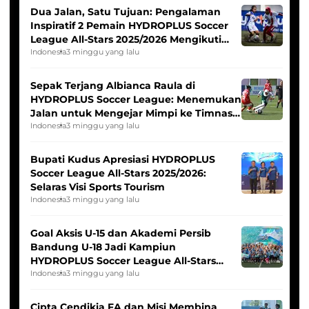
Dua Jalan, Satu Tujuan: Pengalaman
Inspiratif 2 Pemain HYDROPLUS Soccer
League All-Stars 2025/2026 Mengikuti
Seleksi Timnas Indonesia Putri
Indonesia
3 minggu yang lalu
Sepak Terjang Albianca Raula di
HYDROPLUS Soccer League: Menemukan
Jalan untuk Mengejar Mimpi ke Timnas
Indonesia Putri
Indonesia
3 minggu yang lalu
Bupati Kudus Apresiasi HYDROPLUS
Soccer League All-Stars 2025/2026:
Selaras Visi Sports Tourism
Indonesia
3 minggu yang lalu
Goal Aksis U-15 dan Akademi Persib
Bandung U-18 Jadi Kampiun
HYDROPLUS Soccer League All-Stars
2025/2026
Indonesia
3 minggu yang lalu
Cipta Cendikia FA dan Misi Membina