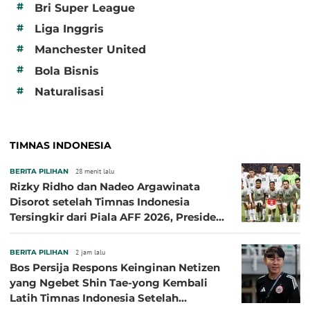
#
Bri Super League
#
Liga Inggris
#
Manchester United
#
Bola Bisnis
#
Naturalisasi
TIMNAS INDONESIA
BERITA PILIHAN
28 menit lalu
Rizky Ridho dan Nadeo Argawinata
Disorot setelah Timnas Indonesia
Tersingkir dari Piala AFF 2026, Presiden
Persija Pasang Badan
BERITA PILIHAN
2 jam lalu
Bos Persija Respons Keinginan Netizen
yang Ngebet Shin Tae-yong Kembali
Latih Timnas Indonesia Setelah