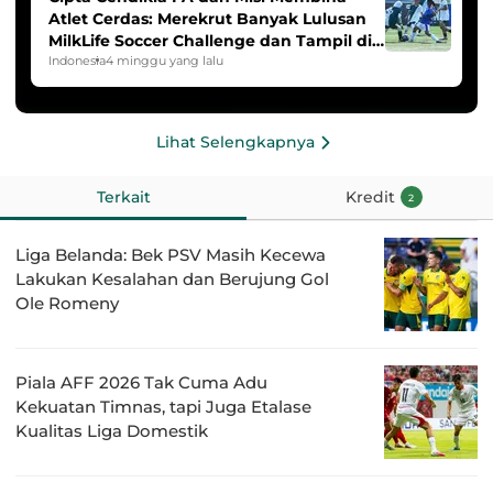
Atlet Cerdas: Merekrut Banyak Lulusan
MilkLife Soccer Challenge dan Tampil di
HYDROPLUS Soccer League
Indonesia
4 minggu yang lalu
Lihat Selengkapnya
Terkait
Kredit
2
Liga Belanda: Bek PSV Masih Kecewa
Lakukan Kesalahan dan Berujung Gol
Ole Romeny
Piala AFF 2026 Tak Cuma Adu
Kekuatan Timnas, tapi Juga Etalase
Kualitas Liga Domestik