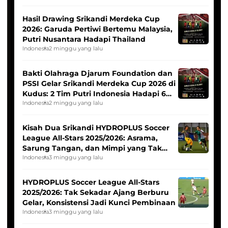
Hasil Drawing Srikandi Merdeka Cup
2026: Garuda Pertiwi Bertemu Malaysia,
Putri Nusantara Hadapi Thailand
Indonesia
2 minggu yang lalu
Bakti Olahraga Djarum Foundation dan
PSSI Gelar Srikandi Merdeka Cup 2026 di
Kudus: 2 Tim Putri Indonesia Hadapi 6
Tim Asia
Indonesia
2 minggu yang lalu
Kisah Dua Srikandi HYDROPLUS Soccer
League All-Stars 2025/2026: Asrama,
Sarung Tangan, dan Mimpi yang Tak
Pernah Padam
Indonesia
3 minggu yang lalu
HYDROPLUS Soccer League All-Stars
2025/2026: Tak Sekadar Ajang Berburu
Gelar, Konsistensi Jadi Kunci Pembinaan
Indonesia
3 minggu yang lalu