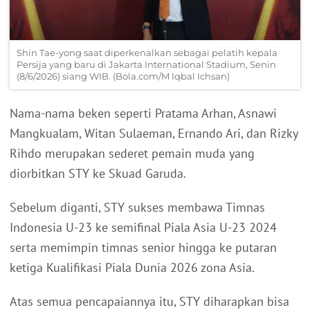
Shin Tae-yong saat diperkenalkan sebagai pelatih kepala
Persija yang baru di Jakarta International Stadium, Senin
(8/6/2026) siang WIB. (Bola.com/M Iqbal Ichsan)
Nama-nama beken seperti Pratama Arhan, Asnawi
Mangkualam, Witan Sulaeman, Ernando Ari, dan Rizky
Rihdo merupakan sederet pemain muda yang
diorbitkan STY ke Skuad Garuda.
Sebelum diganti, STY sukses membawa Timnas
Indonesia U-23 ke semifinal Piala Asia U-23 2024
serta memimpin timnas senior hingga ke putaran
ketiga Kualifikasi Piala Dunia 2026 zona Asia.
Atas semua pencapaiannya itu, STY diharapkan bisa