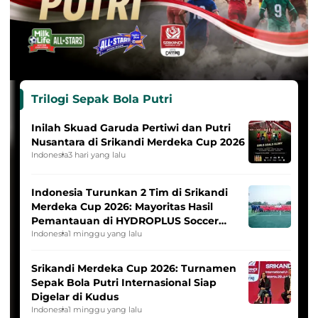
Trilogi Sepak Bola Putri
Inilah Skuad Garuda Pertiwi dan Putri
Nusantara di Srikandi Merdeka Cup 2026
Indonesia
3 hari yang lalu
Indonesia Turunkan 2 Tim di Srikandi
Merdeka Cup 2026: Mayoritas Hasil
Pemantauan di HYDROPLUS Soccer
League
Indonesia
1 minggu yang lalu
Srikandi Merdeka Cup 2026: Turnamen
Sepak Bola Putri Internasional Siap
Digelar di Kudus
Indonesia
1 minggu yang lalu