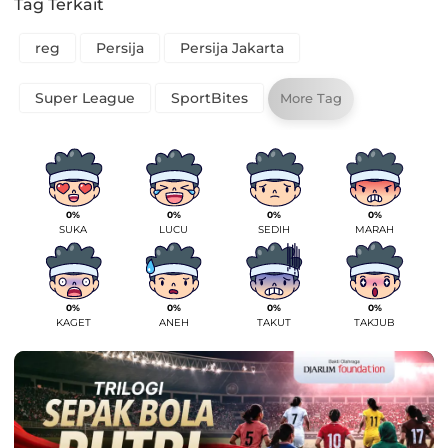
Tag Terkait
reg
Persija
Persija Jakarta
Super League
SportBites
More Tag
0%
0%
0%
0%
SUKA
LUCU
SEDIH
MARAH
0%
0%
0%
0%
KAGET
ANEH
TAKUT
TAKJUB