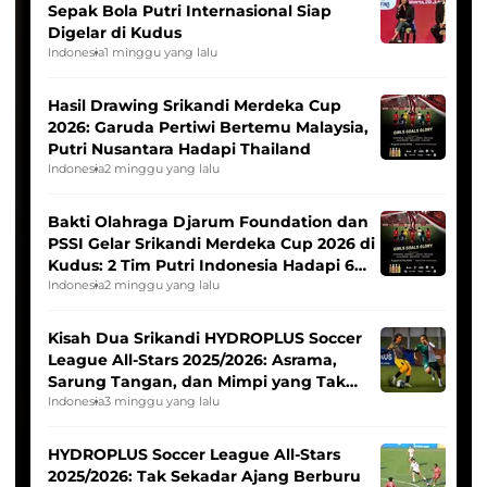
Sepak Bola Putri Internasional Siap
Digelar di Kudus
Indonesia
1 minggu yang lalu
Hasil Drawing Srikandi Merdeka Cup
2026: Garuda Pertiwi Bertemu Malaysia,
Putri Nusantara Hadapi Thailand
Indonesia
2 minggu yang lalu
Bakti Olahraga Djarum Foundation dan
PSSI Gelar Srikandi Merdeka Cup 2026 di
Kudus: 2 Tim Putri Indonesia Hadapi 6
Tim Asia
Indonesia
2 minggu yang lalu
Kisah Dua Srikandi HYDROPLUS Soccer
League All-Stars 2025/2026: Asrama,
Sarung Tangan, dan Mimpi yang Tak
Pernah Padam
Indonesia
3 minggu yang lalu
HYDROPLUS Soccer League All-Stars
2025/2026: Tak Sekadar Ajang Berburu