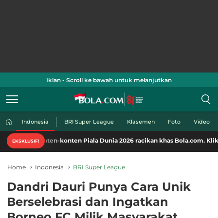
Iklan - Scroll ke bawah untuk melanjutkan
Indonesia
BRI Super League
Klasemen
Foto
Video
nten-konten Piala Dunia 2026 racikan khas Bola.com. Klik di sini!
EKSKLUSIF!
Home
Indonesia
BRI Super League
Dandri Dauri Punya Cara Unik
Berselebrasi dan Ingatkan
Borneo FC Milik Masyarakat