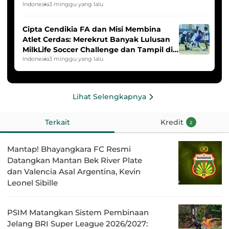
2025/2026
Indonesia
3 minggu yang lalu
Cipta Cendikia FA dan Misi Membina
Atlet Cerdas: Merekrut Banyak Lulusan
MilkLife Soccer Challenge dan Tampil di
HYDROPLUS Soccer League
Indonesia
3 minggu yang lalu
Lihat Selengkapnya
Terkait
Kredit
2
Mantap! Bhayangkara FC Resmi
Datangkan Mantan Bek River Plate
dan Valencia Asal Argentina, Kevin
Leonel Sibille
PSIM Matangkan Sistem Pembinaan
Jelang BRI Super League 2026/2027: