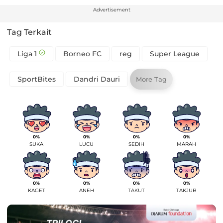
Advertisement
Tag Terkait
Liga 1
Borneo FC
reg
Super League
SportBites
Dandri Dauri
More Tag
0%
0%
0%
0%
SUKA
LUCU
SEDIH
MARAH
0%
0%
0%
0%
KAGET
ANEH
TAKUT
TAKJUB