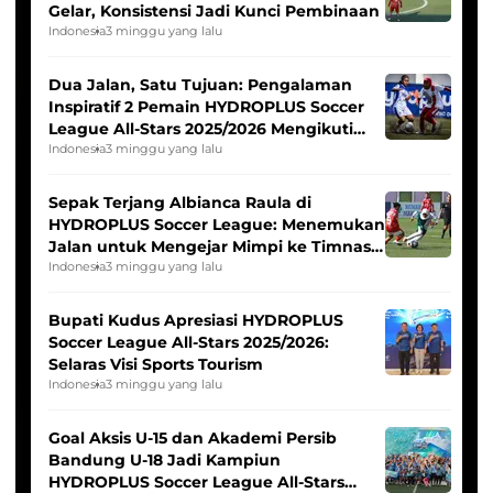
Gelar, Konsistensi Jadi Kunci Pembinaan
Indonesia
3 minggu yang lalu
Dua Jalan, Satu Tujuan: Pengalaman
Inspiratif 2 Pemain HYDROPLUS Soccer
League All-Stars 2025/2026 Mengikuti
Seleksi Timnas Indonesia Putri
Indonesia
3 minggu yang lalu
Sepak Terjang Albianca Raula di
HYDROPLUS Soccer League: Menemukan
Jalan untuk Mengejar Mimpi ke Timnas
Indonesia Putri
Indonesia
3 minggu yang lalu
Bupati Kudus Apresiasi HYDROPLUS
Soccer League All-Stars 2025/2026:
Selaras Visi Sports Tourism
Indonesia
3 minggu yang lalu
Goal Aksis U-15 dan Akademi Persib
Bandung U-18 Jadi Kampiun
HYDROPLUS Soccer League All-Stars