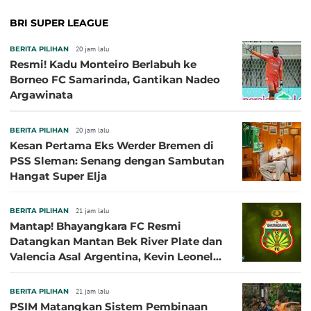
BRI SUPER LEAGUE
BERITA PILIHAN
20 jam lalu
Resmi! Kadu Monteiro Berlabuh ke
Borneo FC Samarinda, Gantikan Nadeo
Argawinata
BERITA PILIHAN
20 jam lalu
Kesan Pertama Eks Werder Bremen di
PSS Sleman: Senang dengan Sambutan
Hangat Super Elja
BERITA PILIHAN
21 jam lalu
Mantap! Bhayangkara FC Resmi
Datangkan Mantan Bek River Plate dan
Valencia Asal Argentina, Kevin Leonel
Sibille
BERITA PILIHAN
21 jam lalu
PSIM Matangkan Sistem Pembinaan