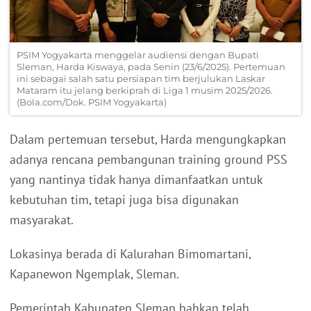
PSIM Yogyakarta menggelar audiensi dengan Bupati
Sleman, Harda Kiswaya, pada Senin (23/6/2025). Pertemuan
ini sebagai salah satu persiapan tim berjulukan Laskar
Mataram itu jelang berkiprah di Liga 1 musim 2025/2026.
(Bola.com/Dok. PSIM Yogyakarta)
Dalam pertemuan tersebut, Harda mengungkapkan
adanya rencana pembangunan training ground PSS
yang nantinya tidak hanya dimanfaatkan untuk
kebutuhan tim, tetapi juga bisa digunakan
masyarakat.
Lokasinya berada di Kalurahan Bimomartani,
Kapanewon Ngemplak, Sleman.
Pemerintah Kabupaten Sleman bahkan telah