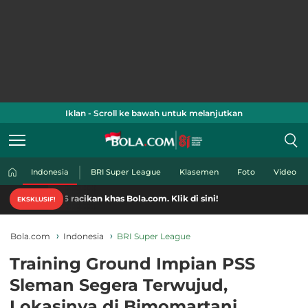
Iklan - Scroll ke bawah untuk melanjutkan
Indonesia
BRI Super League
Klasemen
Foto
Video
6 racikan khas Bola.com. Klik di sini!
EKSKLUSIF!
Bola.com
Indonesia
BRI Super League
Training Ground Impian PSS
Sleman Segera Terwujud,
Lokasinya di Bimomartani