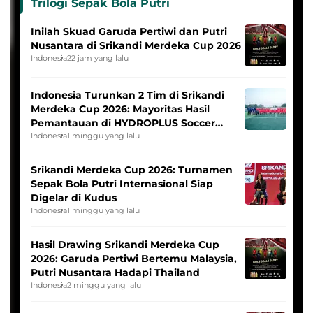
Trilogi Sepak Bola Putri
Inilah Skuad Garuda Pertiwi dan Putri
Nusantara di Srikandi Merdeka Cup 2026
Indonesia
22 jam yang lalu
Indonesia Turunkan 2 Tim di Srikandi
Merdeka Cup 2026: Mayoritas Hasil
Pemantauan di HYDROPLUS Soccer
League
Indonesia
1 minggu yang lalu
Srikandi Merdeka Cup 2026: Turnamen
Sepak Bola Putri Internasional Siap
Digelar di Kudus
Indonesia
1 minggu yang lalu
Hasil Drawing Srikandi Merdeka Cup
2026: Garuda Pertiwi Bertemu Malaysia,
Putri Nusantara Hadapi Thailand
Indonesia
2 minggu yang lalu