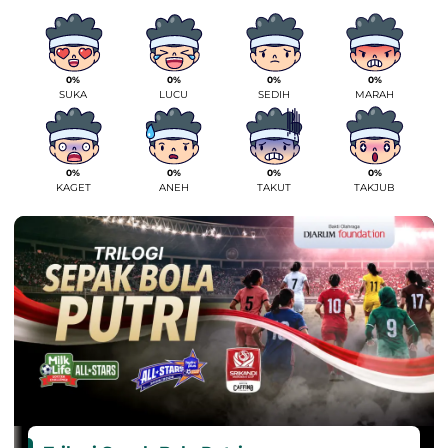
0%
0%
0%
0%
SUKA
LUCU
SEDIH
MARAH
0%
0%
0%
0%
KAGET
ANEH
TAKUT
TAKJUB