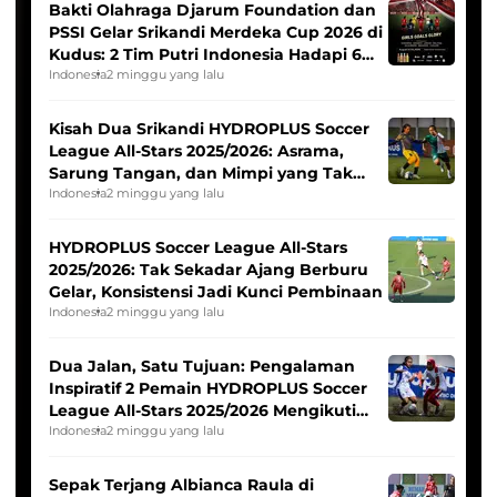
Bakti Olahraga Djarum Foundation dan
PSSI Gelar Srikandi Merdeka Cup 2026 di
Kudus: 2 Tim Putri Indonesia Hadapi 6
Tim Asia
Indonesia
2 minggu yang lalu
Kisah Dua Srikandi HYDROPLUS Soccer
League All-Stars 2025/2026: Asrama,
Sarung Tangan, dan Mimpi yang Tak
Pernah Padam
Indonesia
2 minggu yang lalu
HYDROPLUS Soccer League All-Stars
2025/2026: Tak Sekadar Ajang Berburu
Gelar, Konsistensi Jadi Kunci Pembinaan
Indonesia
2 minggu yang lalu
Dua Jalan, Satu Tujuan: Pengalaman
Inspiratif 2 Pemain HYDROPLUS Soccer
League All-Stars 2025/2026 Mengikuti
Seleksi Timnas Indonesia Putri
Indonesia
2 minggu yang lalu
Sepak Terjang Albianca Raula di