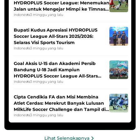
HYDROPLUS Soccer League: Menemukan
Jalan untuk Mengejar Mimpi ke Timnas
Indonesia Putri
Indonesia
3 minggu yang lalu
Bupati Kudus Apresiasi HYDROPLUS
Soccer League All-Stars 2025/2026:
Selaras Visi Sports Tourism
Indonesia
3 minggu yang lalu
Goal Aksis U-15 dan Akademi Persib
Bandung U-18 Jadi Kampiun
HYDROPLUS Soccer League All-Stars
2025/2026
Indonesia
3 minggu yang lalu
Cipta Cendikia FA dan Misi Membina
Atlet Cerdas: Merekrut Banyak Lulusan
MilkLife Soccer Challenge dan Tampil di
HYDROPLUS Soccer League
Indonesia
3 minggu yang lalu
Lihat Selengkapnya