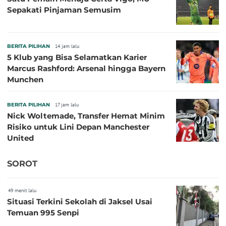
Sepakati Pinjaman Semusim
BERITA PILIHAN
14 jam lalu
5 Klub yang Bisa Selamatkan Karier
Marcus Rashford: Arsenal hingga Bayern
Munchen
BERITA PILIHAN
17 jam lalu
Nick Woltemade, Transfer Hemat Minim
Risiko untuk Lini Depan Manchester
United
SOROT
49 menit lalu
Situasi Terkini Sekolah di Jaksel Usai
Temuan 995 Senpi