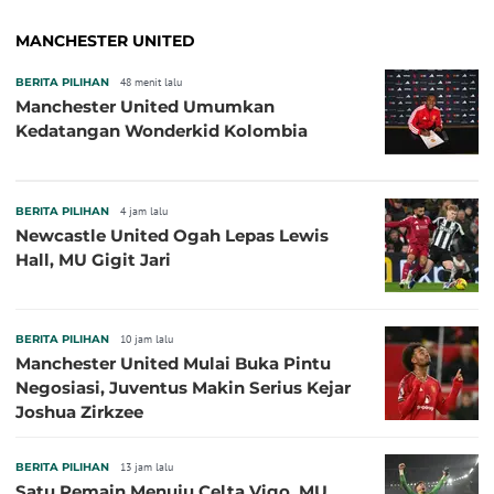
MANCHESTER UNITED
BERITA PILIHAN
48 menit lalu
Manchester United Umumkan
Kedatangan Wonderkid Kolombia
BERITA PILIHAN
4 jam lalu
Newcastle United Ogah Lepas Lewis
Hall, MU Gigit Jari
BERITA PILIHAN
10 jam lalu
Manchester United Mulai Buka Pintu
Negosiasi, Juventus Makin Serius Kejar
Joshua Zirkzee
BERITA PILIHAN
13 jam lalu
Satu Pemain Menuju Celta Vigo, MU